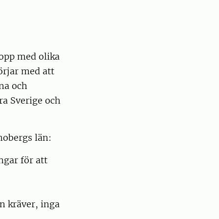
lopp med olika
örjar med att
rna och
ra Sverige och
nobergs län:
gar för att
n kräver, inga