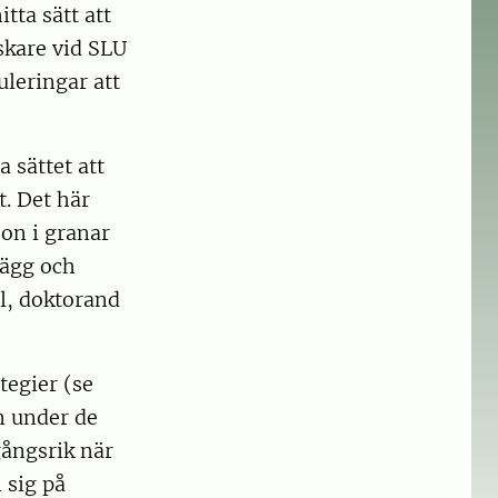
tta sätt att
skare vid SLU
leringar att
 sättet att
. Det här
bon i granar
 ägg och
l, doktorand
tegier (se
m under de
ångsrik när
 sig på