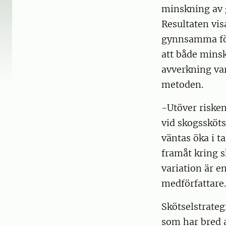
minskning av 
Resultaten vis
gynnsamma för
att både mins
avverkning var
metoden.
-Utöver risken
vid skogssköts
väntas öka i ta
framåt kring s
variation är e
medförfattare.
Skötselstrate
som har bred 