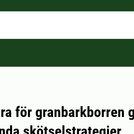
ra för granbarkborren
anda skötselstrategier