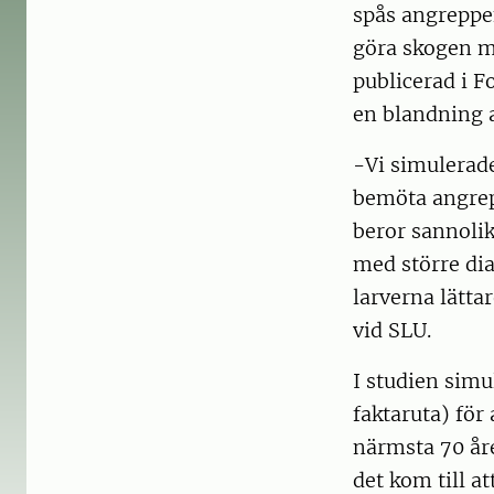
spås angreppen 
göra skogen mi
publicerad i 
en blandning a
-Vi simulerade
bemöta angrepp
beror sannolik
med större dia
larverna lätta
vid SLU.
I studien simu
faktaruta) för
närmsta 70 år
det kom till a