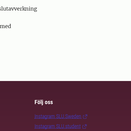
 slutavverkning
s med
Följ oss
Instagram SLU.Sweden
Instagram SLU.student