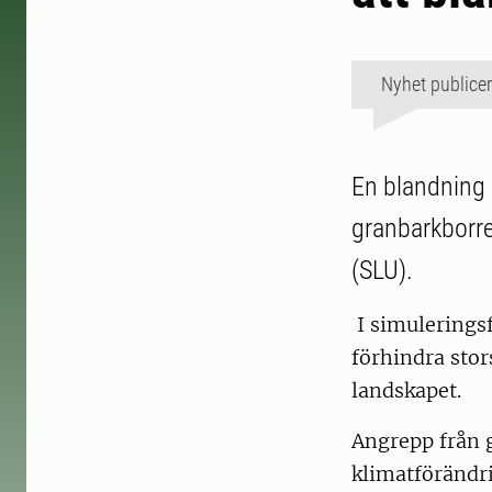
Nyhet publice
En blandning 
granbarkborre
(SLU).
I simuleringsf
förhindra stor
landskapet.
Angrepp från 
klimatförändri