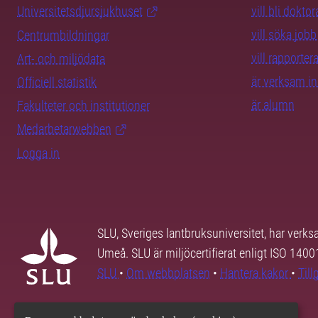
Universitetsdjursjukhuset
vill bli dokto
vill söka jobb
Centrumbildningar
vill rapporte
Art- och miljödata
är verksam i
Officiell statistik
är alumn
Fakulteter och institutioner
Medarbetarwebben
Logga in
SLU, Sveriges lantbruksuniversitet, har verk
Umeå. SLU är miljöcertifierat enligt ISO 140
SLU
•
Om webbplatsen
•
Hantera kakor
•
Til