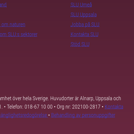
rand
SLU Umeå
SLU Uppsala
ra om naturen
Jobba på SLU
nom SLU:s sektorer
Kontakta SLU
Stöd SLU
samhet över hela Sverige. Huvudorter är Alnarp, Uppsala och
01. • Telefon: 018-67 10 00 • Org nr: 202100-2817 •
Kontakta
lgänglighetsredogörelse
•
Behandling av personuppgifter