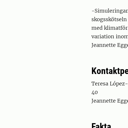
-Simuleringar
skogsskötseln 
med klimatför
variation inom
Jeannette Egge
Kontaktp
Teresa López-A
40
Jeannette Egge
Fakta