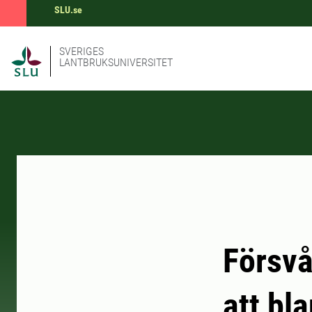
SLU.se
SVERIGES
LANTBRUKSUNIVERSITET
Försvå
att bl