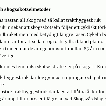
ch skogsskötselmetoder
as nästan all skog med så kallat trakthyggesbruk.
k innebär att skogsskötseln följer ett cykliskt för
ordbruket men med betydligt längre faser. Cykeln b
anterar för att sedan röja och gallra bland planto
ka träden när de är i genomsnitt mellan 85 år i söd
Sverige.
lerades fem olika skötselstrategier på skogar i Kro
kthyggesbruk där löv gynnas i röjningar och gallrin
og
stid: trakthyggesbruk där lägsta tillåtna ålder för
 är upp till 10 procent lägre än vad Skogsvårdslage