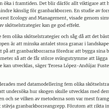
öka i framtiden. Det blir därför allt viktigare att hi
ndre känslig för granbarkborren. En studie av for
Forest Ecology and Management, visade genom simu
v skötselstrategier kan ge god effekt.
 fem olika skötselstrategier och såg då att det bästa
en är att minska antalet stora granar i landskapet
t på att granbarkborrarna föredrar att bygga sina 
meter så att de får större svängutrymme att lägga
re kan utvecklas, säger Teresa López-Andújar Fuste
lerades med datamodellering fem olika skötselstra
 att undersöka hur skogen skulle utvecklas med de
en och se vilken av metoderna som var mest framg
tt stävja granbarkborreangrepp. Förutom att rikta in