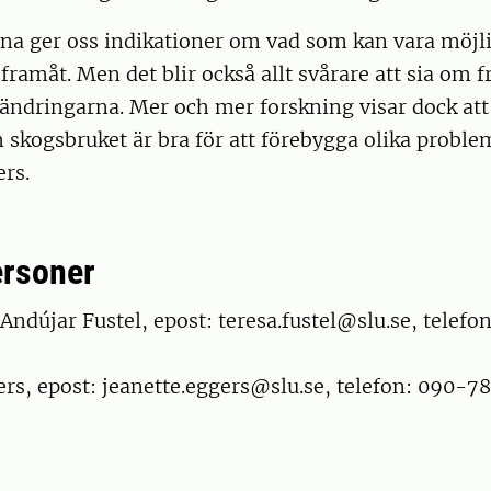
na ger oss indikationer om vad som kan vara möjli
framåt. Men det blir också allt svårare att sia om 
ändringarna. Mer och mer forskning visar dock att
 skogsbruket är bra för att förebygga olika proble
rs.
ersoner
ndújar Fustel, epost: teresa.fustel@slu.se, telefo
rs, epost: jeanette.eggers@slu.se, telefon: 090-7