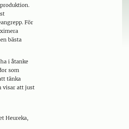
produktion.
st
eangrepp. För
aximera
den bästa
ha i åtanke
ador som
att tänka
visar att just
et Heureka,