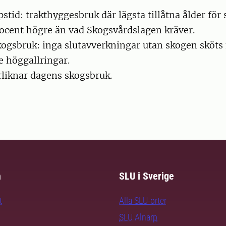
tid: trakthyggesbruk där lägsta tillåtna ålder för
rocent högre än vad Skogsvårdslagen kräver.
kogsbruk: inga slutavverkningar utan skogen sköt
 höggallringar.
rliknar dagens skogsbruk.
m
SLU i Sverige
t
Alla SLU-orter
SLU Alnarp