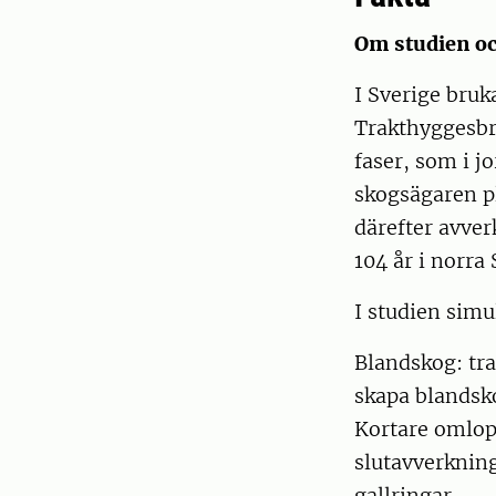
Om studien o
I Sverige bruk
Trakthyggesbru
faser, som i j
skogsägaren pl
därefter avver
104 år i norra 
I studien simu
Blandskog: tra
skapa blandsk
Kortare omlopp
slutavverkning
gallringar.