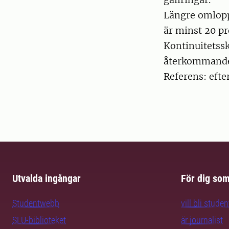
Längre omlopps
är minst 20 p
Kontinuitetss
återkommande
Referens: efte
Utvalda ingångar
För dig so
Studentwebb
vill bli studen
SLU-biblioteket
är journalist