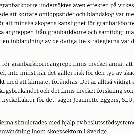
granbarkborre undersöktes även effekten på virkes
ade att kortare omloppstider och blandskog var me
 att minska skogens känslighet för granbarkborr
ka angreppen från granbarkborre och samtidigt m
 en inblandning av de övriga tre strategierna var 
 för granbarkborreangrepp finns mycket annat att 
el, inte minst när det gäller risk för den typ av sk
kt med att klimatet förändras. Det är alltså viktigt 
kogsbrukandet och det finns mycket forskning som 
n nyckelfaktor för det, säger Jeannette Eggers, SLU,
gierna simulerades med hjälp av beslutsstödsystem
användning inom skogssektorn i Sverige.