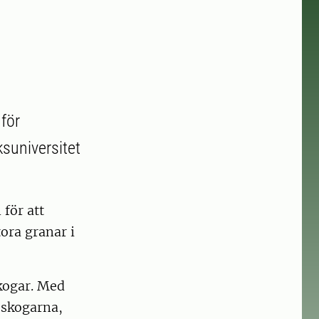
för
ksuniversitet
för att
ora granar i
kogar. Med
 skogarna,