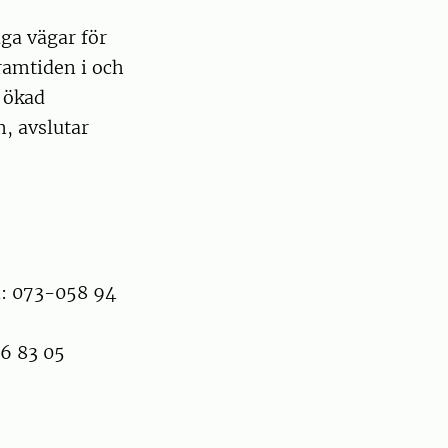
ga vägar för
framtiden i och
 ökad
m, avslutar
n: 073-058 94
86 83 05