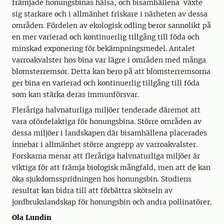
främjade honungsbinas hälsa, och bisamhällena växte
sig starkare och i allmänhet friskare i närheten av dessa
områden. Fördelen av ekologisk odling beror sannolikt på
en mer varierad och kontinuerlig tillgång till föda och
minskad exponering för bekämpningsmedel. Antalet
varroakvalster hos bina var lägre i områden med många
blomsterremsor. Detta kan bero på att blomsterremsorna
ger bina en varierad och kontinuerlig tillgång till föda
som kan stärka deras immunförsvar.
Fleråriga halvnaturliga miljöer tenderade däremot att
vara ofördelaktiga för honungsbina. Större områden av
dessa miljöer i landskapen där bisamhällena placerades
innebar i allmänhet större angrepp av varroakvalster.
Forskarna menar att fleråriga halvnaturliga miljöer är
viktiga för att främja biologisk mångfald, men att de kan
öka sjukdomsspridningen hos honungsbin. Studiens
resultat kan bidra till att förbättra skötseln av
jordbrukslandskap för honungsbin och andra pollinatörer.
Ola Lundin