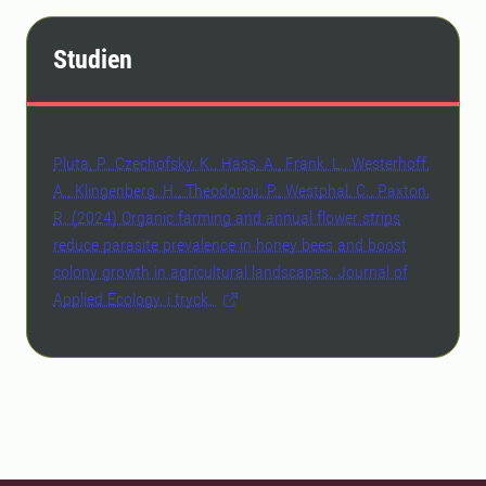
Studien
Pluta, P., Czechofsky, K., Hass, A., Frank, L., Westerhoff,
A., Klingenberg, H., Theodorou, P., Westphal, C., Paxton,
R. (2024) Organic farming and annual flower strips
reduce parasite prevalence in honey bees and boost
colony growth in agricultural landscapes. Journal of
Applied Ecology, i tryck.