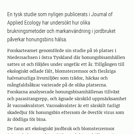
En tysk studie som nyligen publicerats i Journal of
Applied Ecology har undersökt hur olika
brukningsmetoder och markanvändning i jordbruket
påverkar honungsbins hälsa.
Forskarteamet genomförde sin studie på 16 platser i
Niedersachsen i östra Tyskland där honungsbisamhällen
sattes ut och följdes under ungefär ett år. Tillgången till
ekologiskt odlade fält, blomsterremsor och fleråriga
halvnaturliga livsmiljöer som trädor, häckar och
mångfaldsåkrar varierade på de olika platserna.
Forskarna analyserade honungsbisamhällenas tillväxt
och parasitangrepp, och ägnade särskild uppmärksamhet
åt varroakvalstret. Varroakvalster är ett särskilt farligt
skadedjur för honungsbin eftersom de överför virus som
är dödliga för bina.
De fann att ekologiskt jordbruk och blomsterremsor