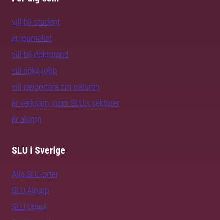
vill bli student
är journalist
vill bli doktorand
vill söka jobb
vill rapportera om naturen
är verksam inom SLU:s sektorer
är alumn
SLU i Sverige
Alla SLU-orter
SLU Alnarp
SLU Umeå