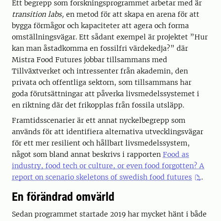
Ett begrepp som forskningsprogrammet arbetar med är
transition labs,
en metod för att skapa en arena för att
bygga förmågor och kapaciteter att agera och forma
omställningsvägar. Ett sådant exempel är projektet ”Hur
kan man åstadkomma en fossilfri värdekedja?” där
Mistra Food Futures jobbar tillsammans med
Tillväxtverket och intressenter från akademin, den
privata och offentliga sektorn, som tillsammans har
goda förutsättningar att påverka livsmedelssystemet i
en riktning där det frikopplas från fossila utsläpp.
Framtidsscenarier är ett annat nyckelbegrepp som
används för att identifiera alternativa utvecklingsvägar
för ett mer resilient och hållbart livsmedelssystem,
något som bland annat beskrivs i rapporten
Food as
industry, food tech or culture, or even food forgotten? A
report on scenario skeletons of swedish food futures
.
En förändrad omvärld
Sedan programmet startade 2019 har mycket hänt i både