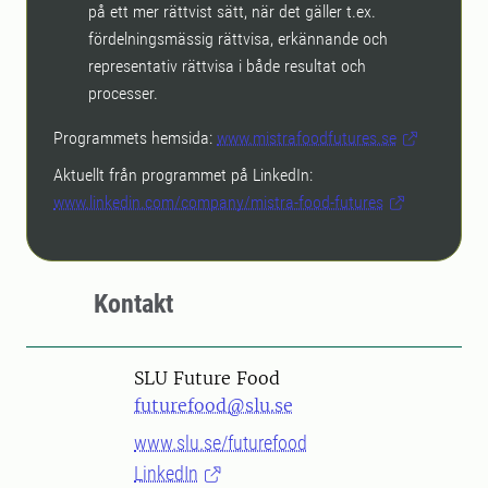
på ett mer rättvist sätt, när det gäller t.ex.
fördelningsmässig rättvisa, erkännande och
representativ rättvisa i både resultat och
processer.
Programmets hemsida:
www.mistrafoodfutures.se
Aktuellt från programmet på LinkedIn:
www.linkedin.com/company/mistra-food-futures
Kontakt
SLU Future Food
futurefood@slu.se
www.slu.se/futurefood
LinkedIn