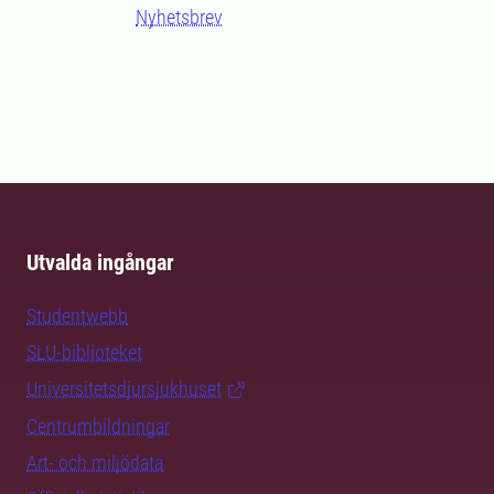
Nyhetsbrev
Utvalda ingångar
Studentwebb
SLU-biblioteket
Universitetsdjursjukhuset
Centrumbildningar
Art- och miljödata