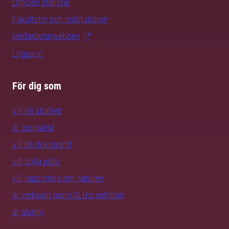
Officiell statistik
Fakulteter och institutioner
Medarbetarwebben
Logga in
För dig som
vill bli student
är journalist
vill bli doktorand
vill söka jobb
vill rapportera om naturen
är verksam inom SLU:s sektorer
är alumn