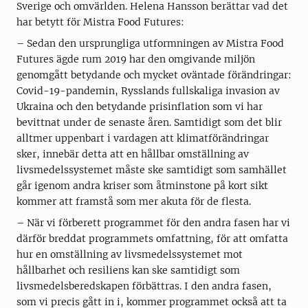
Sverige och omvärlden. Helena Hansson berättar vad det
har betytt för Mistra Food Futures:
– Sedan den ursprungliga utformningen av Mistra Food
Futures ägde rum 2019 har den omgivande miljön
genomgått betydande och mycket oväntade förändringar:
Covid-19-pandemin, Rysslands fullskaliga invasion av
Ukraina och den betydande prisinflation som vi har
bevittnat under de senaste åren. Samtidigt som det blir
alltmer uppenbart i vardagen att klimatförändringar
sker, innebär detta att en hållbar omställning av
livsmedelssystemet måste ske samtidigt som samhället
går igenom andra kriser som åtminstone på kort sikt
kommer att framstå som mer akuta för de flesta.
– När vi förberett programmet för den andra fasen har vi
därför breddat programmets omfattning, för att omfatta
hur en omställning av livsmedelssystemet mot
hållbarhet och resiliens kan ske samtidigt som
livsmedelsberedskapen förbättras. I den andra fasen,
som vi precis gått in i, kommer programmet också att ta