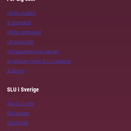
vill bli student
är journalist
vill bli doktorand
vill söka jobb
vill rapportera om naturen
är verksam inom SLU:s sektorer
är alumn
SLU i Sverige
Alla SLU-orter
SLU Alnarp
SLU Umeå