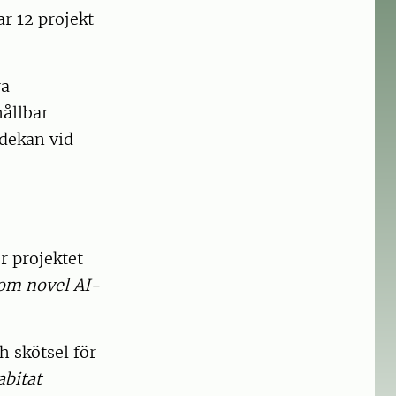
r 12 projekt
ra
ållbar
 dekan vid
r projektet
om novel AI-
h skötsel för
bitat