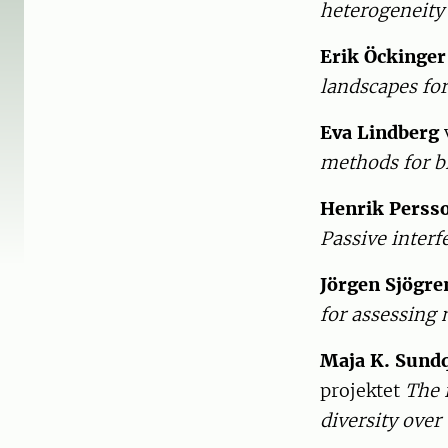
heterogeneity
Erik Öckinger
landscapes for
Eva Lindberg
v
methods for b
Henrik Perss
Passive inter
Jörgen Sjögre
for assessing 
Maja K. Sund
projektet
The 
diversity over