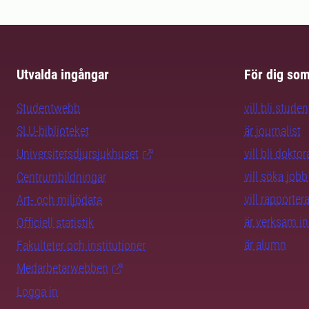
Utvalda ingångar
För dig so
Studentwebb
vill bli studen
SLU-biblioteket
är journalist
Universitetsdjursjukhuset
vill bli dokto
vill söka jobb
Centrumbildningar
vill rapporte
Art- och miljödata
är verksam i
Officiell statistik
är alumn
Fakulteter och institutioner
Medarbetarwebben
Logga in