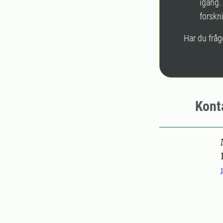
igång.
forskn
Har du frå
Kont
Pers