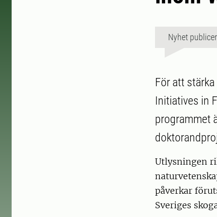
Nyhet publice
För att stärk
Initiatives in
programmet är
doktorandproj
Utlysningen r
naturvetenskap
påverkar förut
Sveriges skoga