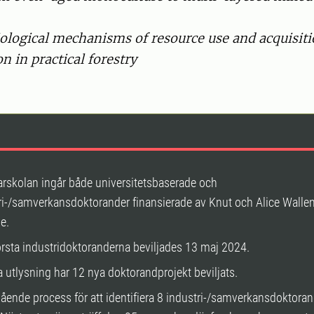
ological mechanisms of resource use and acquisiti
 in practical forestry
karskolan ingår både universitetsbaserade och
ri-/samverkansdoktorander finansierade av Knut och Alice Walle
se.
örsta industridoktoranderna beviljades 13 maj 2024.
a utlysning har 12 nya doktorandprojekt beviljats.
ående process för att identifiera 8 industri-/samverkansdoktoran