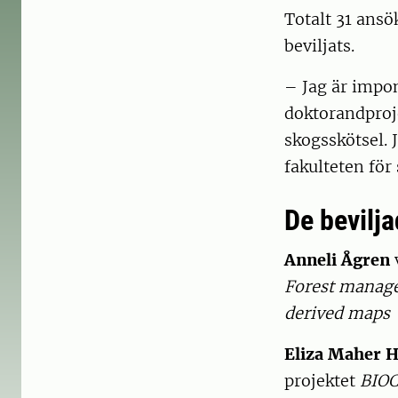
Totalt 31 ansö
beviljats.
– Jag är impon
doktorandproj
skogsskötsel. 
fakulteten för
De bevilja
Anneli Ågren
v
Forest manage
derived maps
Eliza Maher H
projektet
BIOC