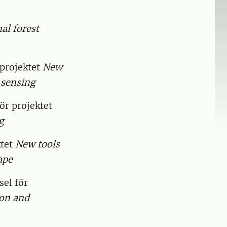
al forest
 projektet
New
 sensing
ör projektet
g
ktet
New tools
ape
sel för
ion and