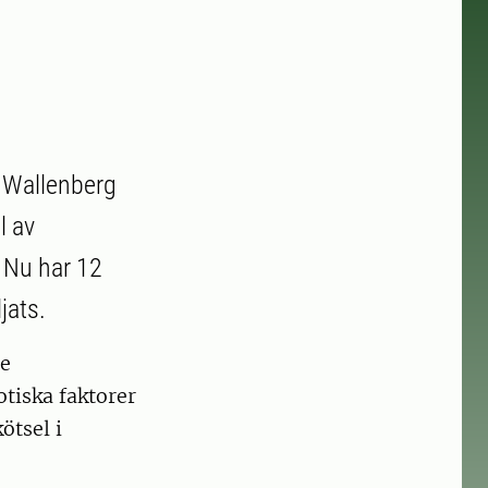
r Wallenberg
l av
 Nu har 12
jats.
de
tiska faktorer
ötsel i