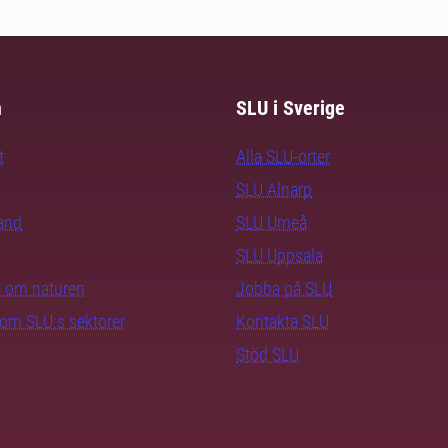
m
SLU i Sverige
t
Alla SLU-orter
SLU Alnarp
rand
SLU Umeå
SLU Uppsala
ra om naturen
Jobba på SLU
nom SLU:s sektorer
Kontakta SLU
Stöd SLU