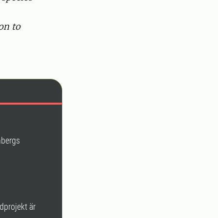
on to
nbergs
dprojekt är