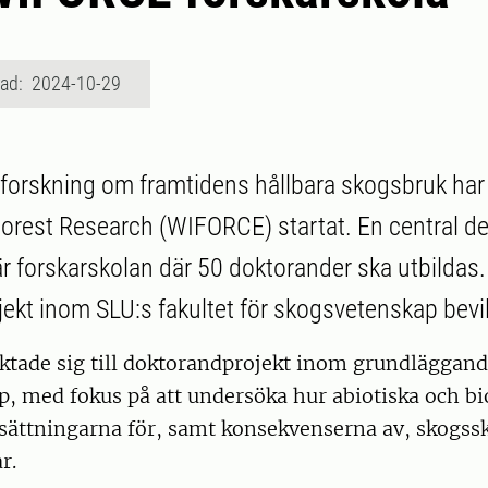
rad: 2024-10-29
a forskning om framtidens hållbara skogsbruk ha
 Forest Research (WIFORCE) startat. En central de
 forskarskolan där 50 doktorander ska utbildas.
ekt inom SLU:s fakultet för skogsvetenskap bevil
iktade sig till doktorandprojekt inom grundläggan
, med fokus på att undersöka hur abiotiska och bio
sättningarna för, samt konsekvenserna av, skogssk
r.