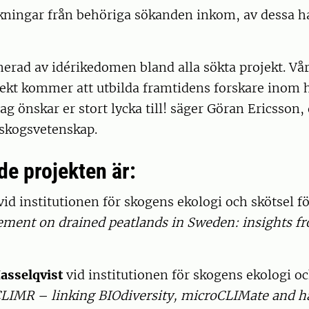
kningar från behöriga sökanden inkom, av dessa ha
erad av idérikedomen bland alla sökta projekt. Vå
ekt kommer att utbilda framtidens forskare inom h
Jag önskar er stort lycka till! säger Göran Ericsson,
 skogsvetenskap.
de projekten är:
id institutionen för skogens ekologi och skötsel fö
ment on drained peatlands in Sweden: insights fr
asselqvist
vid institutionen för skogens ekologi oc
LIMR – linking BIOdiversity, microCLIMate and ha