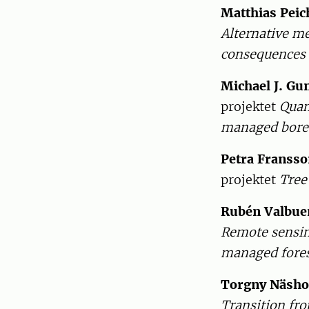
Matthias Peic
Alternative me
consequences f
Michael J. Gu
projektet
Quan
managed borea
Petra Franss
projektet
Tree
Rubén Valbue
Remote sensin
managed forest
Torgny Näsh
Transition fr