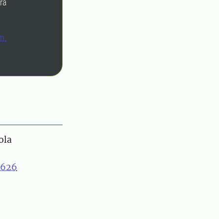
ra
m.
ola
7626