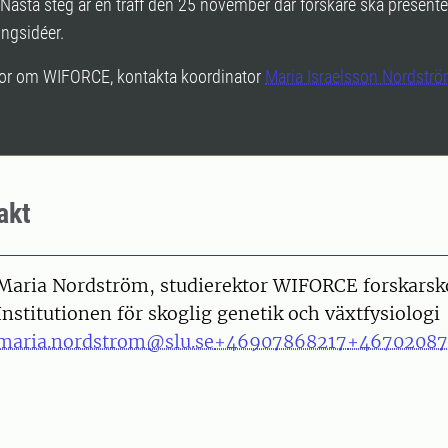
 Nästa steg är en träff den 25 november där forskare ska presente
ingsidéer.
gor om WIFORCE, kontakta koordinator
Maria Israelsson Nordströ
akt
on
Maria Nordström, studierektor WIFORCE forskarsk
Institutionen för skoglig genetik och växtfysiologi
maria.nordstrom@slu.se
+46907868217
+4670208