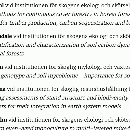
hl
vid institutionen för skogens ekologi och skötsel
thods for continuous cover forestry in boreal fores
or timber production, carbon sequestration and bi
ndale
vid institutionen för skogens ekologi och sköt
tification and characterization of soil carbon dyn
l forests
on
vid institutionen för skoglig mykologi och växtpa
 genotype and soil mycobiome - importance for so
na
vid institutionen för skoglig resurshushållning 
g assessments of stand structure and biodiversity
s for their integration in earth system models
olm
vid institutionen för skogens ekologi och skötse
om even-aged monoculture to multi-layered mixed