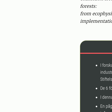
forests:
from ecophysi
implementation
I fors
indust
Stiftel
De 6 f
I denn
En påg