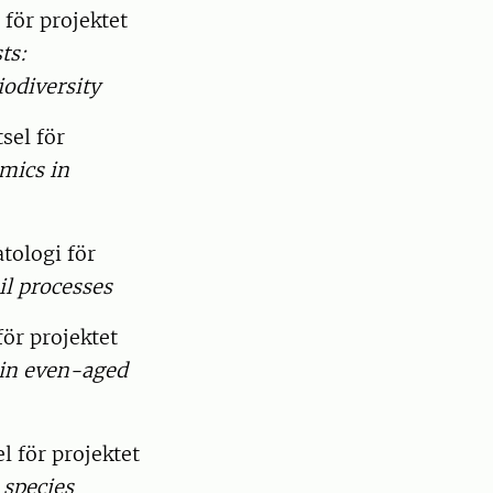
 för projektet
ts:
odiversity
sel för
amics in
tologi för
il processes
för projektet
 in even-aged
l för projektet
 species