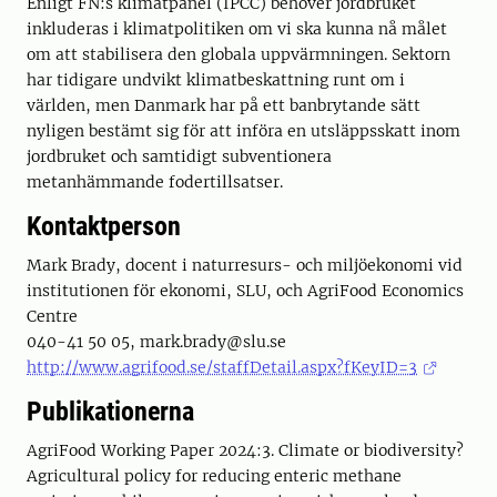
Enligt FN:s klimatpanel (IPCC) behöver jordbruket
inkluderas i klimatpolitiken om vi ska kunna nå målet
om att stabilisera den globala uppvärmningen. Sektorn
har tidigare undvikt klimatbeskattning runt om i
världen, men Danmark har på ett banbrytande sätt
nyligen bestämt sig för att införa en utsläppsskatt inom
jordbruket och samtidigt subventionera
metanhämmande fodertillsatser.
Kontaktperson
Mark Brady, docent i naturresurs- och miljöekonomi vid
institutionen för ekonomi, SLU, och AgriFood Economics
Centre
040-41 50 05, mark.brady@slu.se
http://www.agrifood.se/staffDetail.aspx?fKeyID=3
Publikationerna
AgriFood Working Paper 2024:3. Climate or biodiversity?
Agricultural policy for reducing enteric methane