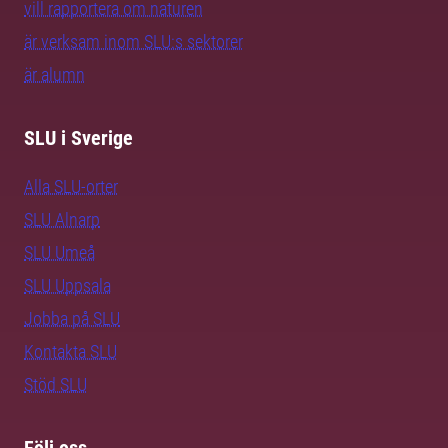
vill rapportera om naturen
är verksam inom SLU:s sektorer
är alumn
SLU i Sverige
Alla SLU-orter
SLU Alnarp
SLU Umeå
SLU Uppsala
Jobba på SLU
Kontakta SLU
Stöd SLU