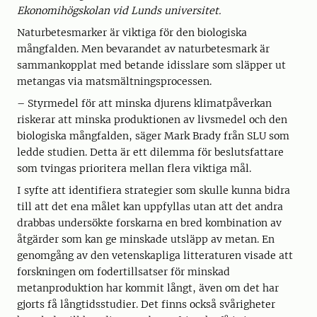
Ekonomihögskolan vid Lunds universitet.
Naturbetesmarker är viktiga för den biologiska
mångfalden. Men bevarandet av naturbetesmark är
sammankopplat med betande idisslare som släpper ut
metangas via matsmältningsprocessen.
– Styrmedel för att minska djurens klimatpåverkan
riskerar att minska produktionen av livsmedel och den
biologiska mångfalden, säger Mark Brady från SLU som
ledde studien. Detta är ett dilemma för beslutsfattare
som tvingas prioritera mellan flera viktiga mål.
I syfte att identifiera strategier som skulle kunna bidra
till att det ena målet kan uppfyllas utan att det andra
drabbas undersökte forskarna en bred kombination av
åtgärder som kan ge minskade utsläpp av metan. En
genomgång av den vetenskapliga litteraturen visade att
forskningen om fodertillsatser för minskad
metanproduktion har kommit långt, även om det har
gjorts få långtidsstudier. Det finns också svårigheter