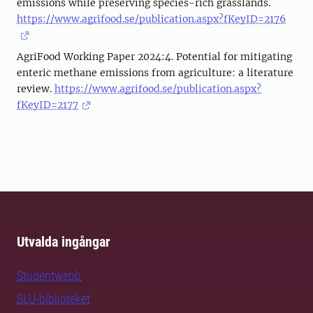
emissions while preserving species-rich grasslands.
https://www.agrifood.se/publication.aspx?fKeyID=2176
AgriFood Working Paper 2024:4. Potential for mitigating
enteric methane emissions from agriculture: a literature
review.
https://www.agrifood.se/publication.aspx?
fKeyID=2177
Utvalda ingångar
Studentwebb
SLU-biblioteket