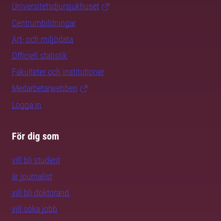
Universitetsdjursjukhuset
Centrumbildningar
Art- och miljödata
Officiell statistik
Fakulteter och institutioner
Medarbetarwebben
Logga in
För dig som
vill bli student
är journalist
vill bli doktorand
vill söka jobb