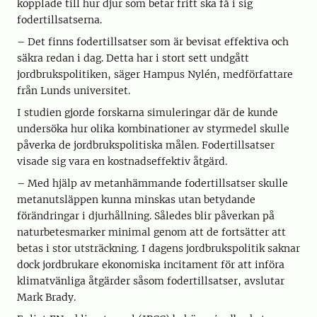
kopplade till hur djur som betar fritt ska få i sig
fodertillsatserna.
– Det finns fodertillsatser som är bevisat effektiva och
säkra redan i dag. Detta har i stort sett undgått
jordbrukspolitiken, säger Hampus Nylén, medförfattare
från Lunds universitet.
I studien gjorde forskarna simuleringar där de kunde
undersöka hur olika kombinationer av styrmedel skulle
påverka de jordbrukspolitiska målen. Fodertillsatser
visade sig vara en kostnadseffektiv åtgärd.
– Med hjälp av metanhämmande fodertillsatser skulle
metanutsläppen kunna minskas utan betydande
förändringar i djurhållning. Således blir påverkan på
naturbetesmarker minimal genom att de fortsätter att
betas i stor utsträckning. I dagens jordbrukspolitik saknar
dock jordbrukare ekonomiska incitament för att införa
klimatvänliga åtgärder såsom fodertillsatser, avslutar
Mark Brady.