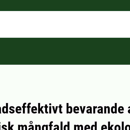
dseffektivt bevarande 
isk mångfald med ekolo