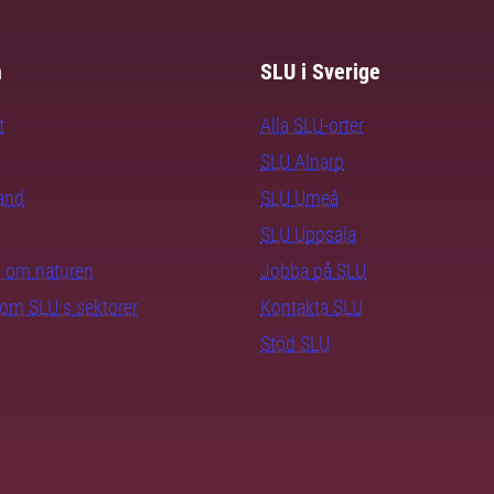
m
SLU i Sverige
t
Alla SLU-orter
SLU Alnarp
rand
SLU Umeå
SLU Uppsala
ra om naturen
Jobba på SLU
nom SLU:s sektorer
Kontakta SLU
Stöd SLU