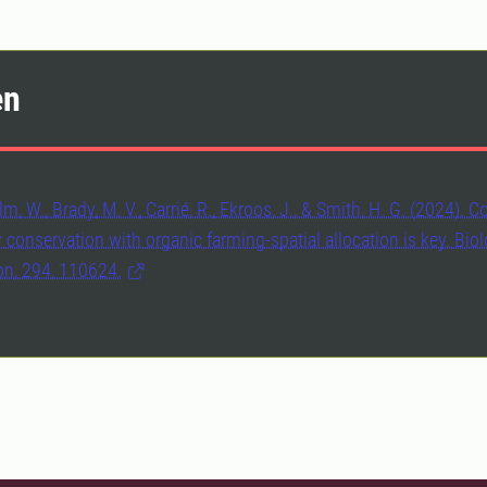
en
, W., Brady, M. V., Carrié, R., Ekroos, J., & Smith, H. G. (2024). Co
y conservation with organic farming-spatial allocation is key. Biol
on, 294, 110624.