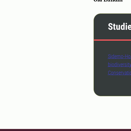
Studi
Sidemo-Holm
biodiversit
Conservati