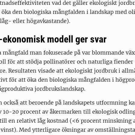
tnadseffektiviteten vad det gäller ekologiskt jord
tt öka den biologiska mångfalden i landskap med ol
(låg- eller högavkastande).
-ekonomisk modell ger svar
a mångfald man fokuserade på var blommande väx
oll för att stödja pollinatörer och naturliga fiender t
e. Resultaten visade att ekologiskt jordbruk i all
ivt för att öka den biologiska mångfalden i högpr
ågproduktiva jordbrukslandskap.
n också att beroende på landskapets utformning k
 10-20 procent av åkermarken till ekologisk odlin
ill en relativt låg kostnad (<6 procent minskning 
vinst). Med ytterligare ökningar av omställningst