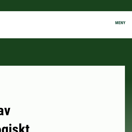
MENY
av
giskt