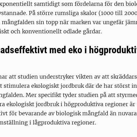
ponentiellt samtidigt som fördelarna för den biol
tannade. På större rumsliga skalor (1000 till 200
a mångfalden sin topp när marken var ungefär jäm
skt och konventionellt odlade gårdar.
adseffektivt med eko i högprodukt
r att studien understryker vikten av att skräddars
tt stimulera ekologiskt jordbruk där de har störst 
gfalden. Mer specifikt tyder studien på att styrme
lera ekologiskt jordbruk i högproduktiva regioner ä
tivt för bevarande av biologisk mångfald än nuvar
ställning i lågproduktiva regioner.