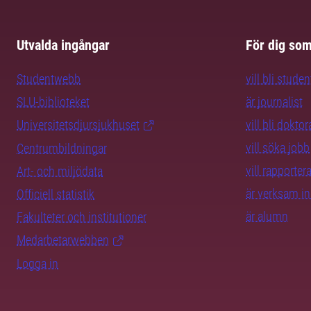
Utvalda ingångar
För dig so
Studentwebb
vill bli studen
SLU-biblioteket
är journalist
Universitetsdjursjukhuset
vill bli dokto
vill söka jobb
Centrumbildningar
vill rapporte
Art- och miljödata
är verksam i
Officiell statistik
är alumn
Fakulteter och institutioner
Medarbetarwebben
Logga in