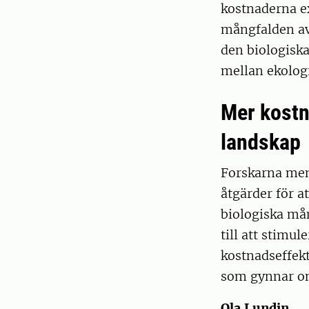
kostnaderna ex
mångfalden avs
den biologisk
mellan ekologi
Mer kostn
landskap
Forskarna mena
åtgärder för a
biologiska mån
till att stimu
kostnadseffek
som gynnar om
Ola Lundin