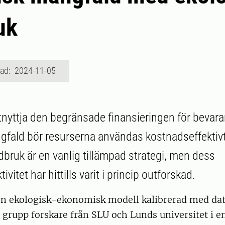
uk
rad: 2024-11-05
utnyttja den begränsade finansieringen för bevar
gfald bör resurserna användas kostnadseffektivt.
dbruk är en vanlig tillämpad strategi, men dess
vitet har hittills varit i princip outforskad.
en ekologisk-ekonomisk modell kalibrerad med dat
 grupp forskare från SLU och Lunds universitet i e