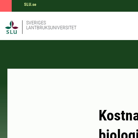
SLU.se
SVERIGES
LANTBRUKSUNIVERSITET
Kostna
biolog