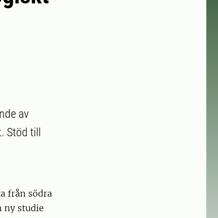
ande av
 Stöd till
a från södra
n ny studie