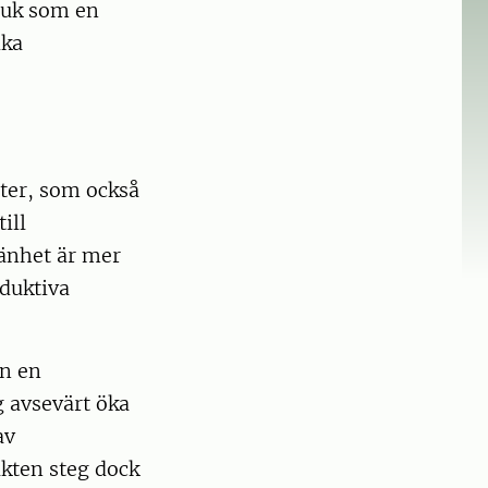
bruk som en
ika
ter, som också
ill
mänhet är mer
oduktiva
an en
g avsevärt öka
av
akten steg dock