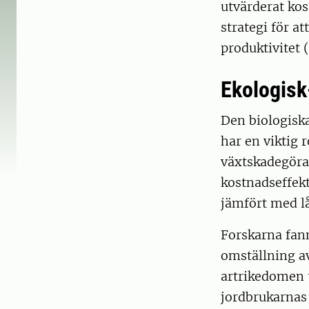
utvärderat kos
strategi för a
produktivitet 
Ekologisk
Den biologisk
har en viktig r
växtskadegörar
kostnadseffekt
jämfört med l
Forskarna fan
omställning av
artrikedomen t
jordbrukarnas 