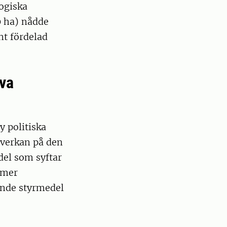
ogiska
0 ha) nådde
nt fördelad
iva
y politiska
inverkan på den
del som syftar
r mer
ande styrmedel