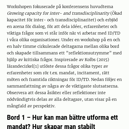
Workshopen fokuserade på konferensens huvudtema
Growing capacity for inter- and transdisciplinarity
(Ökad
kapacitet för inter- och transdisciplinaritet) och erbjöd
en arena för dialog, för att dela idéer, erfarenheter och
viktiga frågor som vi står inför när vi arbetar med ID/TD
i våra olika organisationer. Under en workshop på en och
en halv timme cirkulerade deltagarna mellan olika bord
och skapade tillsammans ett ”reflektionsutrymme” med
hjälp av kritiska frågor. Inspirerade av Kolbs (2015)
lärandecirkel[1] utlöste dessa frågor olika typer av
erfarenheter som rör t.ex. mandat, incitament, rätt
möten och framtida riktningar för ID/TD. Nedan följer en
sammanfattning av några av de viktigaste slutsatserna.
Observera att dessa åsikter eller reflektioner inte
nödvändigtvis delas av alla deltagare, utan visar på en
mångfald av perspektiv.
Bord 1 – Hur kan man bättre utforma ett
mandat? Hur skapar man stabilt