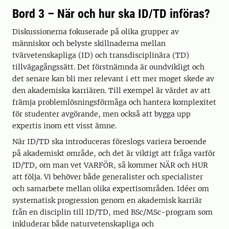
Bord 3 – När och hur ska ID/TD införas?
Diskussionerna fokuserade på olika grupper av
människor och belyste skillnaderna mellan
tvärvetenskapliga (ID) och transdisciplinära (TD)
tillvägagångssätt. Det förstnämnda är oundvikligt och
det senare kan bli mer relevant i ett mer moget skede av
den akademiska karriären. Till exempel är värdet av att
främja problemlösningsförmåga och hantera komplexitet
för studenter avgörande, men också att bygga upp
expertis inom ett visst ämne.
När ID/TD ska introduceras föreslogs variera beroende
på akademiskt område, och det är viktigt att fråga varför
ID/TD, om man vet VARFÖR, så kommer NÄR och HUR
att följa. Vi behöver både generalister och specialister
och samarbete mellan olika expertisområden. Idéer om
systematisk progression genom en akademisk karriär
från en disciplin till ID/TD, med BSc/MSc-program som
inkluderar både naturvetenskapliga och