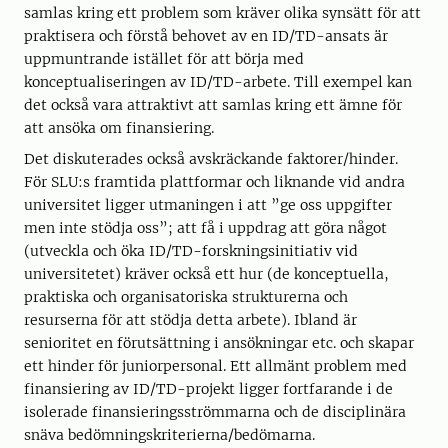
samlas kring ett problem som kräver olika synsätt för att
praktisera och förstå behovet av en ID/TD-ansats är
uppmuntrande istället för att börja med
konceptualiseringen av ID/TD-arbete. Till exempel kan
det också vara attraktivt att samlas kring ett ämne för
att ansöka om finansiering.
Det diskuterades också avskräckande faktorer/hinder.
För SLU:s framtida plattformar och liknande vid andra
universitet ligger utmaningen i att ”ge oss uppgifter
men inte stödja oss”; att få i uppdrag att göra något
(utveckla och öka ID/TD-forskningsinitiativ vid
universitetet) kräver också ett hur (de konceptuella,
praktiska och organisatoriska strukturerna och
resurserna för att stödja detta arbete). Ibland är
senioritet en förutsättning i ansökningar etc. och skapar
ett hinder för juniorpersonal. Ett allmänt problem med
finansiering av ID/TD-projekt ligger fortfarande i de
isolerade finansieringsströmmarna och de disciplinära
snäva bedömningskriterierna/bedömarna.