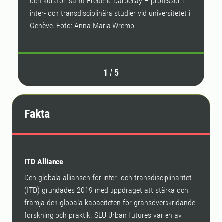
och kurator, samt Frédéric Darbellay – professor i
inter- och transdisciplinära studier vid universitetet i
Genève. Foto: Anna Maria Wremp
1
/
5
Fakta
ITD Alliance
Den globala alliansen för inter- och transdisciplinaritet
(ITD) grundades 2019 med uppdraget att stärka och
främja den globala kapaciteten för gränsöverskridande
forskning och praktik. SLU Urban futures var en av