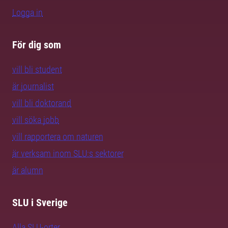
Logga in
För dig som
vill bli student
är journalist
vill bli doktorand
vill söka jobb
vill rapportera om naturen
är verksam inom SLU:s sektorer
är alumn
SLU i Sverige
Alla SLU-orter