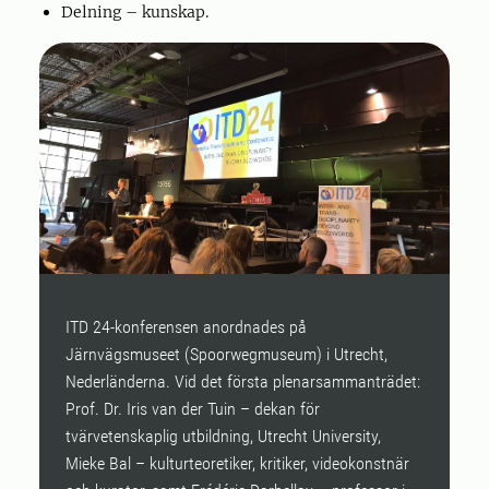
Delning – kunskap.
ITD 24-konferensen anordnades på
S
Järnvägsmuseet (Spoorwegmuseum) i Utrecht,
m
Nederländerna. Vid det första plenarsammanträdet:
s
Prof. Dr. Iris van der Tuin – dekan för
a
tvärvetenskaplig utbildning, Utrecht University,
Mieke Bal – kulturteoretiker, kritiker, videokonstnär