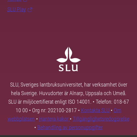
SLU Play
SLU, Sveriges lantbruksuniversitet, har verksamhet över
hela Sverige. Huvudorter är Alnarp, Uppsala och Umeå.
SLU är miljöcertifierat enligt ISO 14001. • Telefon: 018-67
10 00 • Org nr: 202100-2817 •
Kontakta SLU
•
Om
webbplatsen
•
Hantera kakor
•
Tillgänglighetsredogörelse
•
Behandling av personuppgifter