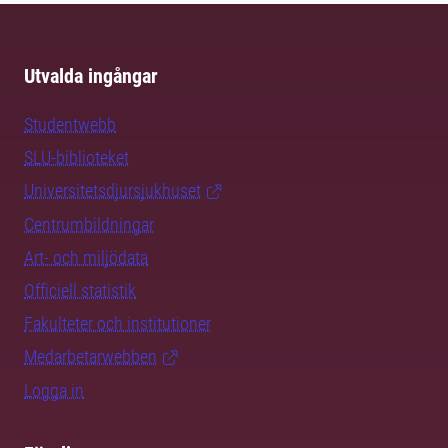
Utvalda ingångar
Studentwebb
SLU-biblioteket
Universitetsdjursjukhuset
Centrumbildningar
Art- och miljödata
Officiell statistik
Fakulteter och institutioner
Medarbetarwebben
Logga in