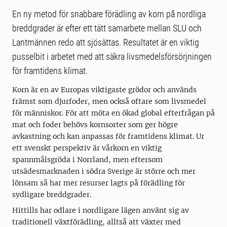
En ny metod för snabbare förädling av korn på nordliga
breddgrader är efter ett tätt samarbete mellan SLU och
Lantmännen redo att sjösättas. Resultatet är en viktig
pusselbit i arbetet med att säkra livsmedelsförsörjningen
för framtidens klimat.
Korn är en av Europas viktigaste grödor och används
främst som djurfoder, men också oftare som livsmedel
för människor. För att möta en ökad global efterfrågan på
mat och foder behövs kornsorter som ger högre
avkastning och kan anpassas för framtidens klimat. Ur
ett svenskt perspektiv är vårkorn en viktig
spannmålsgröda i Norrland, men eftersom
utsädesmarknaden i södra Sverige är större och mer
lönsam så har mer resurser lagts på förädling för
sydligare breddgrader.
Hittills har odlare i nordligare lägen använt sig av
traditionell växtförädling, alltså att växter med