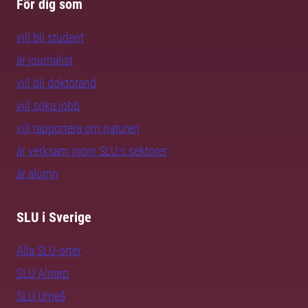
För dig som
vill bli student
är journalist
vill bli doktorand
vill söka jobb
vill rapportera om naturen
är verksam inom SLU:s sektorer
är alumn
SLU i Sverige
Alla SLU-orter
SLU Alnarp
SLU Umeå