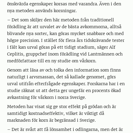
önskvärda egenskaper korsas med varandra. Även i den
nya metoden används korsningar.
– Det som skiljer den här metoden från traditionell
förädling är att urvalet av de bästa avkommorna, alltså
blivande nya sorter, kan göras mycket snabbare och med
högre precision. I stället för flera års tidskrävande tester
i fält kan urval göras på ett tidigt stadium, säger Alf
Ceplitis, gruppchef inom förädling vid Lantmännen och
medförfattare till en ny studie om vårkorn.
Genom att läsa av och tolka den information som finns
naturligt i arvsmassan, det så kallade genomet, görs
urval utifrån efterfrågade egenskaper. Forskarna har i en
studie räknat ut att detta ger ungefär en procents ökad
avkastning för vårkorn i norra Sverige.
Metoden har visat sig ge stor effekt på grödan och är
samtidigt kostnadseffektiv, vilket är viktigt då
marknaden för korn är begränsad i Sverige.
– Det är svårt att få lönsamhet i odlingarna, men det är