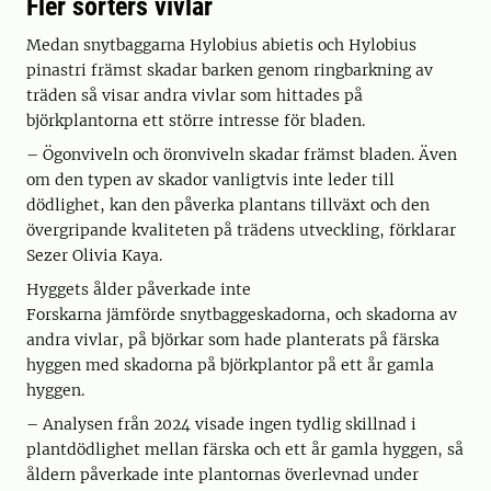
Fler sorters vivlar
Medan snytbaggarna Hylobius abietis och Hylobius
pinastri främst skadar barken genom ringbarkning av
träden så visar andra vivlar som hittades på
björkplantorna ett större intresse för bladen.
– Ögonviveln och öronviveln skadar främst bladen. Även
om den typen av skador vanligtvis inte leder till
dödlighet, kan den påverka plantans tillväxt och den
övergripande kvaliteten på trädens utveckling, förklarar
Sezer Olivia Kaya.
Hyggets ålder påverkade inte
Forskarna jämförde snytbaggeskadorna, och skadorna av
andra vivlar, på björkar som hade planterats på färska
hyggen med skadorna på björkplantor på ett år gamla
hyggen.
– Analysen från 2024 visade ingen tydlig skillnad i
plantdödlighet mellan färska och ett år gamla hyggen, så
åldern påverkade inte plantornas överlevnad under