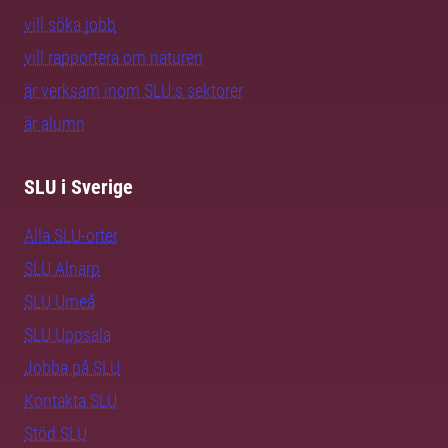
vill söka jobb
vill rapportera om naturen
är verksam inom SLU:s sektorer
är alumn
SLU i Sverige
Alla SLU-orter
SLU Alnarp
SLU Umeå
SLU Uppsala
Jobba på SLU
Kontakta SLU
Stöd SLU