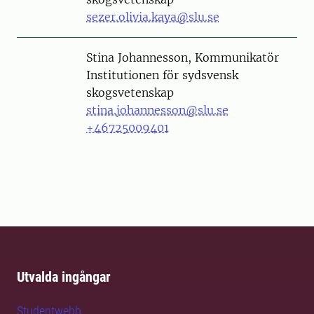
sezer.olivia.kaya@slu.se
Person
Stina Johannesson, Kommunikatör
Institutionen för sydsvensk
skogsvetenskap
stina.johannesson@slu.se
+46725009401
Utvalda ingångar
Studentwebb