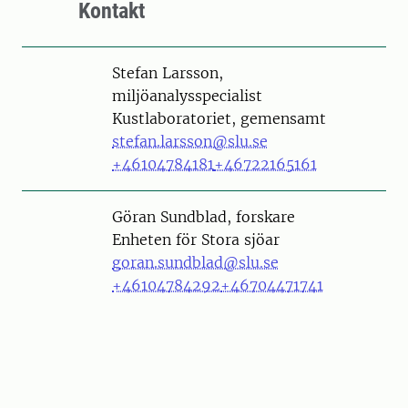
Kontakt
Person
Stefan Larsson,
miljöanalysspecialist
Kustlaboratoriet, gemensamt
stefan.larsson@slu.se
+46104784181
+46722165161
Person
Göran Sundblad, forskare
Enheten för Stora sjöar
goran.sundblad@slu.se
+46104784292
+46704471741