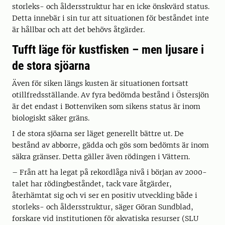
storleks- och åldersstruktur har en icke önskvärd status.
Detta innebär i sin tur att situationen för beståndet inte
är hållbar och att det behövs åtgärder.
Tufft läge för kustfisken – men ljusare i
de stora sjöarna
Även för siken längs kusten är situationen fortsatt
otillfredsställande. Av fyra bedömda bestånd i Östersjön
är det endast i Bottenviken som sikens status är inom
biologiskt säker gräns.
I de stora sjöarna ser läget generellt bättre ut. De
bestånd av abborre, gädda och gös som bedömts är inom
säkra gränser. Detta gäller även rödingen i Vättern.
– Från att ha legat på rekordlåga nivå i början av 2000-
talet har rödingbeståndet, tack vare åtgärder,
återhämtat sig och vi ser en positiv utveckling både i
storleks- och åldersstruktur, säger Göran Sundblad,
forskare vid institutionen för akvatiska resurser (SLU