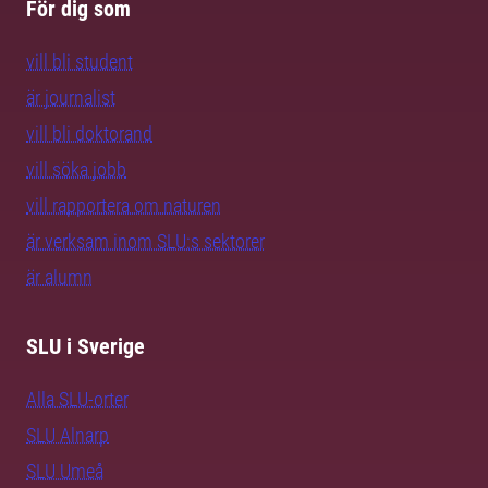
För dig som
vill bli student
är journalist
vill bli doktorand
vill söka jobb
vill rapportera om naturen
är verksam inom SLU:s sektorer
är alumn
SLU i Sverige
Alla SLU-orter
SLU Alnarp
SLU Umeå