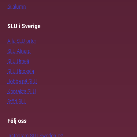
är alumn
SLU i Sverige
Alla SLU-orter
SLU Alnarp
SLU Umeå
SLU Uppsala
Jobba på SLU
Kontakta SLU
Stöd SLU
Följ oss
Instagram SLU.Sweden