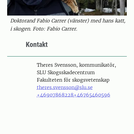
Doktorand Fabio Carrer (vänster) med hans katt,
i skogen. Foto: Fabio Carrer.
Kontakt
Person
Theres Svensson, kommunikatör,
SLU Skogsskadecentrum
Fakulteten för skogsvetenskap
theres.svensson@slu.se
+46907868228
+46765460596