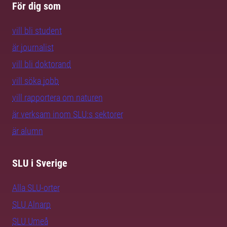
För dig som
vill bli student
är journalist
vill bli doktorand
vill söka jobb
vill rapportera om naturen
är verksam inom SLU:s sektorer
är alumn
SLU i Sverige
Alla SLU-orter
SLU Alnarp
SLU Umeå