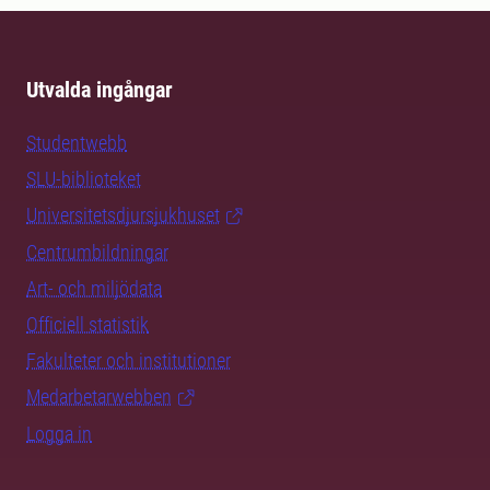
Utvalda ingångar
Studentwebb
SLU-biblioteket
Universitetsdjursjukhuset
Centrumbildningar
Art- och miljödata
Officiell statistik
Fakulteter och institutioner
Medarbetarwebben
Logga in