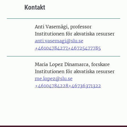
Kontakt
Person
Anti Vasemägi, professor
Institutionen för akvatiska resurser
anti.vasemagi@slu.se
+46104784277
+46725477785
Person
Maria Lopez Dinamarca, forskare
Institutionen för akvatiska resurser
me.lopez@slu.se
+46104784228
+46736371322