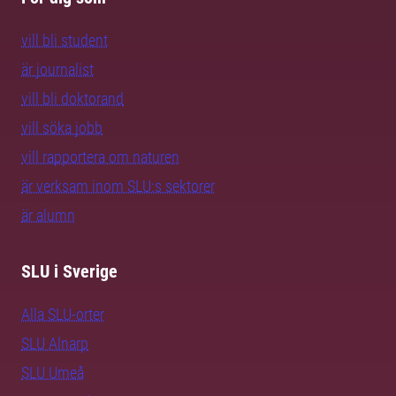
vill bli student
är journalist
vill bli doktorand
vill söka jobb
vill rapportera om naturen
är verksam inom SLU:s sektorer
är alumn
SLU i Sverige
Alla SLU-orter
SLU Alnarp
SLU Umeå