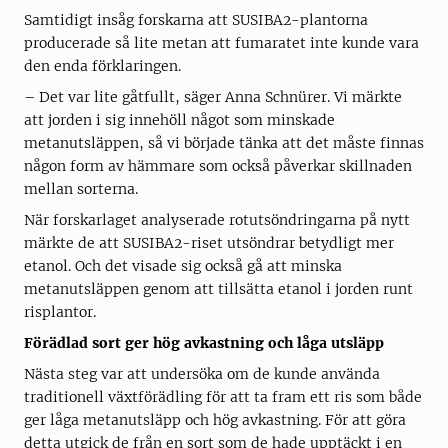
Samtidigt insåg forskarna att SUSIBA2-plantorna
producerade så lite metan att fumaratet inte kunde vara
den enda förklaringen.
– Det var lite gåtfullt, säger Anna Schnürer. Vi märkte
att jorden i sig innehöll något som minskade
metanutsläppen, så vi började tänka att det måste finnas
någon form av hämmare som också påverkar skillnaden
mellan sorterna.
När forskarlaget analyserade rotutsöndringarna på nytt
märkte de att SUSIBA2-riset utsöndrar betydligt mer
etanol. Och det visade sig också gå att minska
metanutsläppen genom att tillsätta etanol i jorden runt
risplantor.
Förädlad sort ger hög avkastning och låga utsläpp
Nästa steg var att undersöka om de kunde använda
traditionell växtförädling för att ta fram ett ris som både
ger låga metanutsläpp och hög avkastning. För att göra
detta utgick de från en sort som de hade upptäckt i en