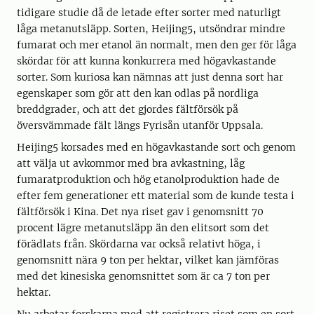
tidigare studie då de letade efter sorter med naturligt
låga metanutsläpp. Sorten, Heijing5, utsöndrar mindre
fumarat och mer etanol än normalt, men den ger för låga
skördar för att kunna konkurrera med högavkastande
sorter. Som kuriosa kan nämnas att just denna sort har
egenskaper som gör att den kan odlas på nordliga
breddgrader, och att det gjordes fältförsök på
översvämmade fält längs Fyrisån utanför Uppsala.
Heijing5 korsades med en högavkastande sort och genom
att välja ut avkommor med bra avkastning, låg
fumaratproduktion och hög etanolproduktion hade de
efter fem generationer ett material som de kunde testa i
fältförsök i Kina. Det nya riset gav i genomsnitt 70
procent lägre metanutsläpp än den elitsort som det
förädlats från. Skördarna var också relativt höga, i
genomsnitt nära 9 ton per hektar, vilket kan jämföras
med det kinesiska genomsnittet som är ca 7 ton per
hektar.