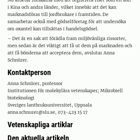
Nu arbetar forskarna med att registrera riset som en sort
i Kina och andra länder, vilket innebär att det kan
marknadsföras till jordbrukare i framtiden. De
samarbetar också med gödselföretag för att undersöka
om oxantel kan tillsättas i handelsgödsel.
– Det är en sak att förädla fram miljövänliga rissorter,
men sedan är det viktigt att få ut dem på marknaden och
att få bönderna att acceptera dem, avslutar Anna
Schnürer.
Kontaktperson
Anna Schnürer, professor
Institutionen för molekylära vetenskaper; Mikrobiell
bioteknologi
Sveriges lantbruksuniversitet, Uppsala
anna.schnurer@slu.se, 073-423 15 17
Vetenskapliga artiklar
Den aktuella artikeln