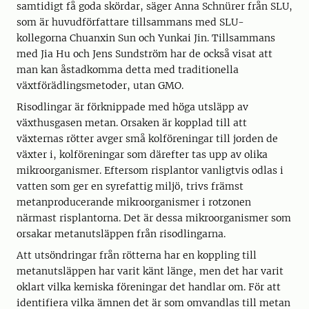
samtidigt få goda skördar, säger Anna Schnürer från SLU,
som är huvudförfattare tillsammans med SLU-
kollegorna Chuanxin Sun och Yunkai Jin. Tillsammans
med Jia Hu och Jens Sundström har de också visat att
man kan åstadkomma detta med traditionella
växtförädlingsmetoder, utan GMO.
Risodlingar är förknippade med höga utsläpp av
växthusgasen metan. Orsaken är kopplad till att
växternas rötter avger små kolföreningar till jorden de
växter i, kolföreningar som därefter tas upp av olika
mikroorganismer. Eftersom risplantor vanligtvis odlas i
vatten som ger en syrefattig miljö, trivs främst
metanproducerande mikroorganismer i rotzonen
närmast risplantorna. Det är dessa mikroorganismer som
orsakar metanutsläppen från risodlingarna.
Att utsöndringar från rötterna har en koppling till
metanutsläppen har varit känt länge, men det har varit
oklart vilka kemiska föreningar det handlar om. För att
identifiera vilka ämnen det är som omvandlas till metan