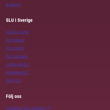
är alumn
SLU i Sverige
Alla SLU-orter
SLU Alnarp
SLU Umeå
SLU Uppsala
Jobba på SLU
Kontakta SLU
Stöd SLU
Följ oss
Instagram SLU.Sweden