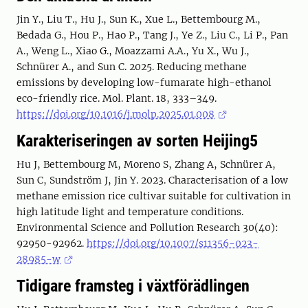
Jin Y., Liu T., Hu J., Sun K., Xue L., Bettembourg M.,
Bedada G., Hou P., Hao P., Tang J., Ye Z., Liu C., Li P., Pan
A., Weng L., Xiao G., Moazzami A.A., Yu X., Wu J.,
Schnürer A., and Sun C. 2025. Reducing methane
emissions by developing low-fumarate high-ethanol
eco-friendly rice. Mol. Plant. 18, 333–349.
https://doi.org/10.1016/j.molp.2025.01.008
Karakteriseringen av sorten Heijing5
Hu J, Bettembourg M, Moreno S, Zhang A, Schnürer A,
Sun C, Sundström J, Jin Y. 2023. Characterisation of a low
methane emission rice cultivar suitable for cultivation in
high latitude light and temperature conditions.
Environmental Science and Pollution Research 30(40):
92950-92962.
https://doi.org/10.1007/s11356-023-
28985-w
Tidigare framsteg i växtförädlingen