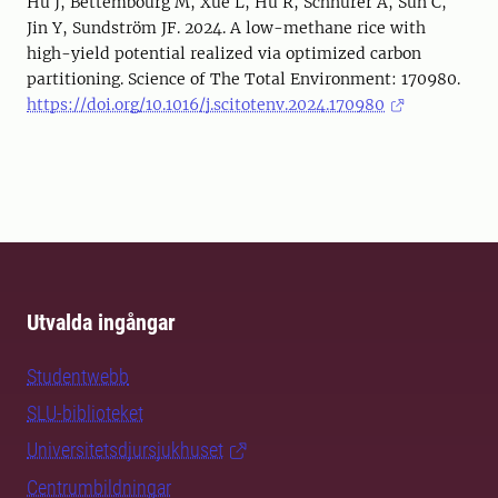
Hu J, Bettembourg M, Xue L, Hu R, Schnürer A, Sun C,
Jin Y, Sundström JF. 2024. A low-methane rice with
high-yield potential realized via optimized carbon
partitioning. Science of The Total Environment: 170980.
https://doi.org/10.1016/j.scitotenv.2024.170980
Utvalda ingångar
Studentwebb
SLU-biblioteket
Universitetsdjursjukhuset
Centrumbildningar