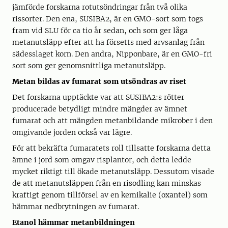
jämförde forskarna rotutsöndringar från två olika
rissorter. Den ena, SUSIBA2, är en GMO-sort som togs
fram vid SLU för ca tio år sedan, och som ger låga
metanutsläpp efter att ha försetts med arvsanlag från
sädesslaget korn. Den andra, Nipponbare, är en GMO-fri
sort som ger genomsnittliga metanutsläpp.
Metan bildas av fumarat som utsöndras av riset
Det forskarna upptäckte var att SUSIBA2:s rötter
producerade betydligt mindre mängder av ämnet
fumarat och att mängden metanbildande mikrober i den
omgivande jorden också var lägre.
För att bekräfta fumaratets roll tillsatte forskarna detta
ämne i jord som omgav risplantor, och detta ledde
mycket riktigt till ökade metanutsläpp. Dessutom visade
de att metanutsläppen från en risodling kan minskas
kraftigt genom tillförsel av en kemikalie (oxantel) som
hämmar nedbrytningen av fumarat.
Etanol hämmar metanbildningen