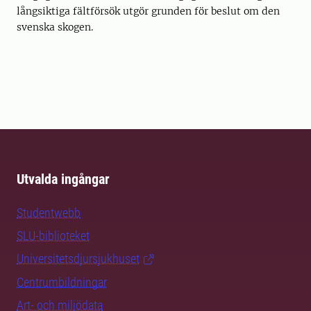
långsiktiga fältförsök utgör grunden för beslut om den
svenska skogen.
Utvalda ingångar
Studentwebb
SLU-biblioteket
Universitetsdjursjukhuset
Centrumbildningar
Art- och miljödata