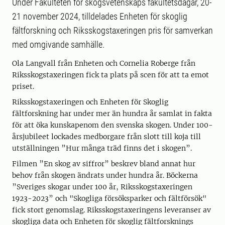
Under Fakulteten för skogsvetenskaps fakultetsdagar, 20-
21 november 2024, tilldelades Enheten för skoglig
fältforskning och Riksskogstaxeringen pris för samverkan
med omgivande samhälle.
Ola Langvall från Enheten och Cornelia Roberge från
Riksskogstaxeringen fick ta plats på scen för att ta emot
priset.
Riksskogstaxeringen och Enheten för Skoglig
fältforskning har under mer än hundra år samlat in fakta
för att öka kunskapenom den svenska skogen. Under 100-
årsjubileet lockades medborgare från slott till koja till
utställningen ”Hur många träd finns det i skogen”.
Filmen ”En skog av siffror” beskrev bland annat hur
behov från skogen ändrats under hundra år. Böckerna
”Sveriges skogar under 100 år, Riksskogstaxeringen
1923-2023” och "Skogliga försöksparker och fältförsök"
fick stort genomslag. Riksskogstaxeringens leveranser av
skogliga data och Enheten för skoglig fältforsknings