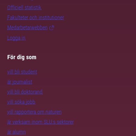
Officiell statistik
Fakulteter och institutioner
Medarbetarwebben
Logga in
För dig som
vill bli student
är journalist
vill bli doktorand
vill söka jobb
vill rapportera om naturen
är verksam inom SLU:s sektorer
är alumn