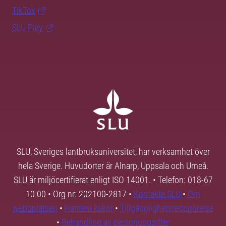
TikTok
SLU Play
SLU, Sveriges lantbruksuniversitet, har verksamhet över
hela Sverige. Huvudorter är Alnarp, Uppsala och Umeå.
SLU är miljöcertifierat enligt ISO 14001. • Telefon: 018-67
10 00 • Org nr: 202100-2817 •
Kontakta SLU
•
Om
webbplatsen
•
Hantera kakor
•
Tillgänglighetsredogörelse
•
Behandling av personuppgifter