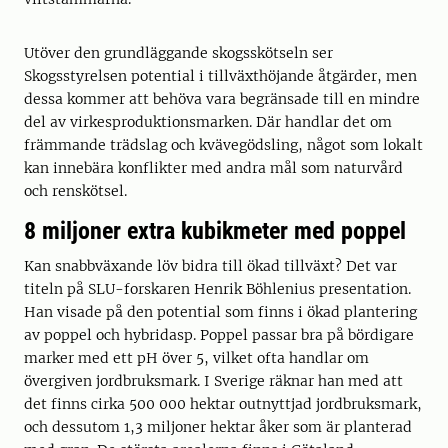
Utöver den grundläggande skogsskötseln ser
Skogsstyrelsen potential i tillväxthöjande åtgärder, men
dessa kommer att behöva vara begränsade till en mindre
del av virkesproduktionsmarken. Där handlar det om
främmande trädslag och kvävegödsling, något som lokalt
kan innebära konflikter med andra mål som naturvård
och renskötsel.
8 miljoner extra kubikmeter med poppel
Kan snabbväxande löv bidra till ökad tillväxt? Det var
titeln på SLU-forskaren Henrik Böhlenius presentation.
Han visade på den potential som finns i ökad plantering
av poppel och hybridasp. Poppel passar bra på bördigare
marker med ett pH över 5, vilket ofta handlar om
övergiven jordbruksmark. I Sverige räknar han med att
det finns cirka 500 000 hektar outnyttjad jordbruksmark,
och dessutom 1,3 miljoner hektar åker som är planterad