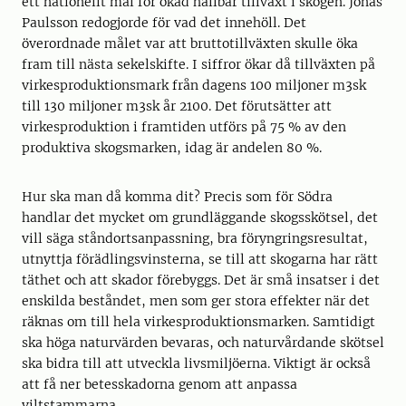
ett nationellt mål för ökad hållbar tillväxt i skogen. Jonas
Paulsson redogjorde för vad det innehöll. Det
överordnade målet var att bruttotillväxten skulle öka
fram till nästa sekelskifte. I siffror ökar då tillväxten på
virkesproduktionsmark från dagens 100 miljoner m3sk
till 130 miljoner m3sk år 2100. Det förutsätter att
virkesproduktion i framtiden utförs på 75 % av den
produktiva skogsmarken, idag är andelen 80 %.
Hur ska man då komma dit? Precis som för Södra
handlar det mycket om grundläggande skogsskötsel, det
vill säga ståndortsanpassning, bra föryngringsresultat,
utnyttja förädlingsvinsterna, se till att skogarna har rätt
täthet och att skador förebyggs. Det är små insatser i det
enskilda beståndet, men som ger stora effekter när det
räknas om till hela virkesproduktionsmarken. Samtidigt
ska höga naturvärden bevaras, och naturvårdande skötsel
ska bidra till att utveckla livsmiljöerna. Viktigt är också
att få ner betesskadorna genom att anpassa
viltstammarna.