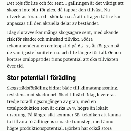
Det röjs för lite och för sent. I gallringen är det viktigt att
skogen inte blir för gles, då tappar den tillväxt. Nu
utvecklas förarstöd i skördarna så att uttagen bättre kan
anpassas till den aktuella delar av beståndet.
Idag slutavverkar många skogsägare sent, med ökande
risk för skador och minskad tillväxt. Södra
rekommenderar en omloppstid på 65–75 år för gran på
de vanligaste boniteterna, och lite längre för tall. Genom
kortare omloppstider finns potential att öka tillväxten
över tid.
Stor potential i förädling
Skogsträdsförädling bidrar både till klimatanpassning,
resistens mot skador och ökad tillväxt. Idag levereras
tredje förädlingsomgången av gran, med en
totalproduktion som är cirka 25 % högre än lokalt
ursprung. På längre sikt kommer SE-tekniken att kunna
ta tillvara förädlingens senaste framsteg, med ännu
högre produktionspotential. Björken har också stora