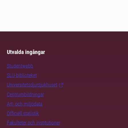
Utvalda ingångar
Studentwebb
SLU-biblioteket
Universitetsdjursjukhuset
Centrumbildningar
Art- och miljödata
Officiell statistik
Fakulteter och institutioner