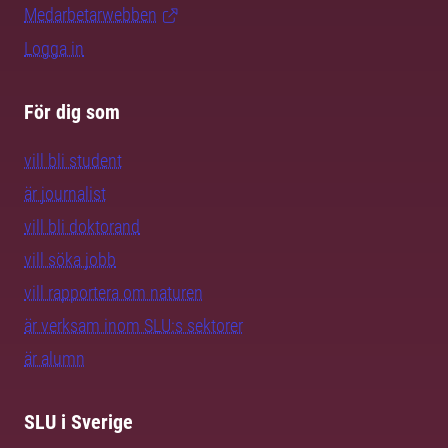
Medarbetarwebben
Logga in
För dig som
vill bli student
är journalist
vill bli doktorand
vill söka jobb
vill rapportera om naturen
är verksam inom SLU:s sektorer
är alumn
SLU i Sverige