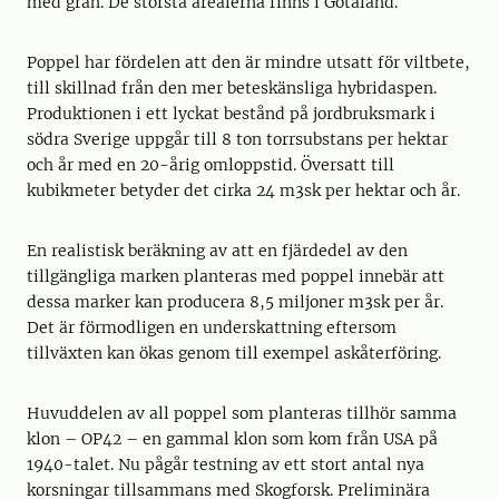
med gran. De största arealerna finns i Götaland.
Poppel har fördelen att den är mindre utsatt för viltbete,
till skillnad från den mer beteskänsliga hybridaspen.
Produktionen i ett lyckat bestånd på jordbruksmark i
södra Sverige uppgår till 8 ton torrsubstans per hektar
och år med en 20-årig omloppstid. Översatt till
kubikmeter betyder det cirka 24 m3sk per hektar och år.
En realistisk beräkning av att en fjärdedel av den
tillgängliga marken planteras med poppel innebär att
dessa marker kan producera 8,5 miljoner m3sk per år.
Det är förmodligen en underskattning eftersom
tillväxten kan ökas genom till exempel askåterföring.
Huvuddelen av all poppel som planteras tillhör samma
klon – OP42 – en gammal klon som kom från USA på
1940-talet. Nu pågår testning av ett stort antal nya
korsningar tillsammans med Skogforsk. Preliminära