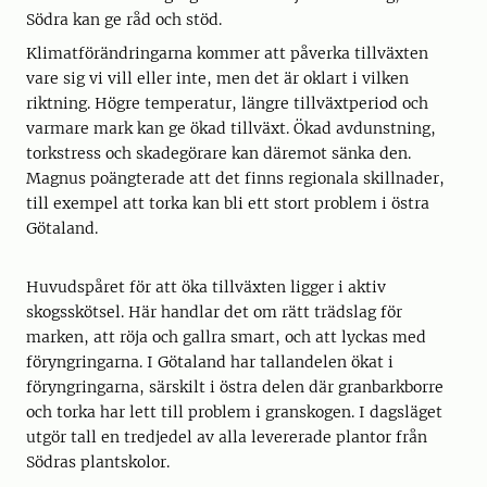
Södra kan ge råd och stöd.
Klimatförändringarna kommer att påverka tillväxten
vare sig vi vill eller inte, men det är oklart i vilken
riktning. Högre temperatur, längre tillväxtperiod och
varmare mark kan ge ökad tillväxt. Ökad avdunstning,
torkstress och skadegörare kan däremot sänka den.
Magnus poängterade att det finns regionala skillnader,
till exempel att torka kan bli ett stort problem i östra
Götaland.
Huvudspåret för att öka tillväxten ligger i aktiv
skogsskötsel. Här handlar det om rätt trädslag för
marken, att röja och gallra smart, och att lyckas med
föryngringarna. I Götaland har tallandelen ökat i
föryngringarna, särskilt i östra delen där granbarkborre
och torka har lett till problem i granskogen. I dagsläget
utgör tall en tredjedel av alla levererade plantor från
Södras plantskolor.