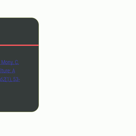
& Mony, C.
lture: A
62
(1), 53-