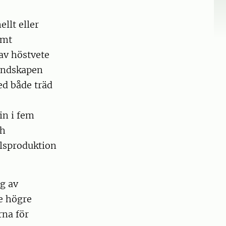
llt eller
amt
av höstvete
landskapen
ed både träd
in i fem
ch
elsproduktion
g av
e högre
rna för