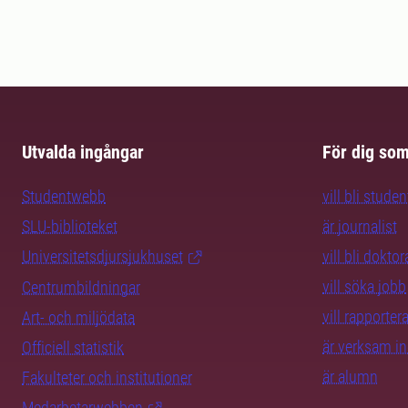
Utvalda ingångar
För dig so
Studentwebb
vill bli studen
SLU-biblioteket
är journalist
Universitetsdjursjukhuset
vill bli dokto
vill söka jobb
Centrumbildningar
vill rapporte
Art- och miljödata
är verksam i
Officiell statistik
är alumn
Fakulteter och institutioner
Medarbetarwebben