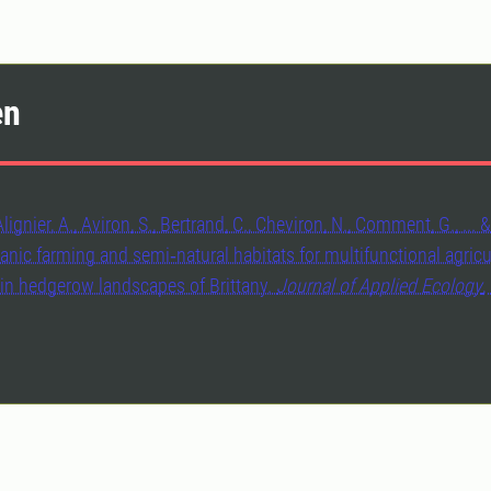
en
Alignier, A., Aviron, S., Bertrand, C., Cheviron, N., Comment, G., ... 
anic farming and semi‐natural habitats for multifunctional agricu
 in hedgerow landscapes of Brittany.
Journal of Applied Ecology
,