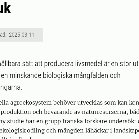
uk
rad: 2025-03-11
 hållbara sätt att producera livsmedel är en stor
den minskande biologiska mångfalden och
ingarna.
ella agroekosystem behöver utvecklas som kan ko
 produktion och bevarande av naturresurserna, båd
n ny studie har en grupp franska forskare undersökt 
ekologisk odling och mängden lähäckar i landskape