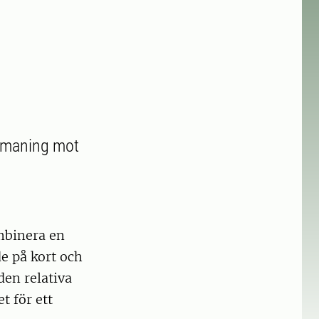
 utmaning mot
mbinera en
e på kort och
den relativa
t för ett