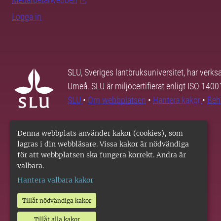
Logga in
SLU, Sveriges lantbruksuniversitet, har verk
Umeå. SLU är miljöcertifierat enligt ISO 140
SLU
•
Om webbplatsen
•
Hantera kakor
•
Beh
Denna webbplats använder kakor (cookies), som
lagras i din webbläsare. Vissa kakor är nödvändiga
för att webbplatsen ska fungera korrekt. Andra är
valbara.
Hantera valbara kakor
Tillåt nödvändiga kakor
Tillåt alla kakor