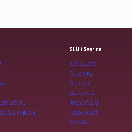
m
SLU i Sverige
t
Alla SLU-orter
SLU Alnarp
rand
SLU Umeå
SLU Uppsala
ra om naturen
Jobba på SLU
nom SLU:s sektorer
Kontakta SLU
Stöd SLU