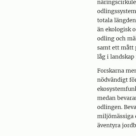
näringscirkule
odlingssysteme
totala längden
än ekologisk o
odling och mä
samt ett mått 
låg i landskap
Forskarna mena
nödvändigt för
ekosystemfunk
medan bevarand
odlingen. Beva
miljömässiga 
äventyra jord