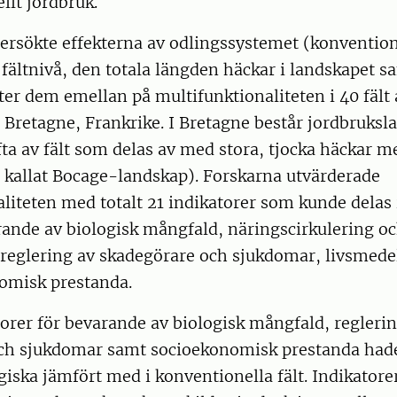
llt jordbruk.
rsökte effekterna av odlingssystemet (konventione
 fältnivå, den totala längden häckar i landskapet s
er dem emellan på multifunktionaliteten i 40 fält 
i Bretagne, Frankrike. I Bretagne består jordbruks
ofta av fält som delas av med stora, tjocka häckar m
 kallat Bocage-landskap). Forskarna utvärderade
liteten med totalt 21 indikatorer som kunde delas 
rande av biologisk mångfald, näringscirkulering o
 reglering av skadegörare och sjukdomar, livsmed
omisk prestanda.
rer för bevarande av biologisk mångfald, reglerin
ch sjukdomar samt socioekonomisk prestanda had
giska jämfört med i konventionella fält. Indikatore