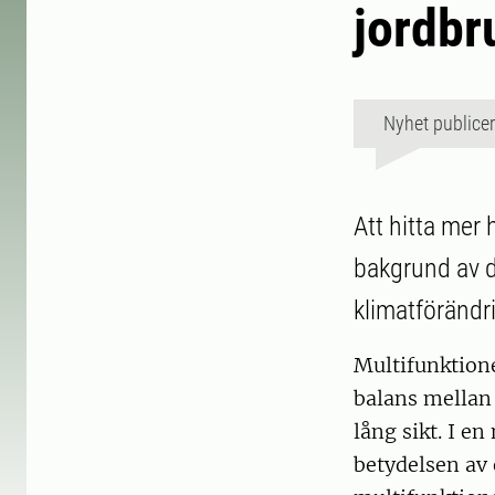
jordbr
Nyhet publice
Att hitta mer
bakgrund av 
klimatförändr
Multifunktion
balans mellan
lång sikt. I e
betydelsen av 