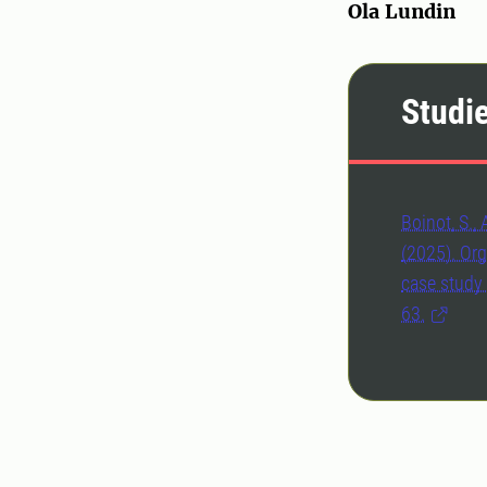
Ola Lundin
Studi
Boinot, S., 
(2025). Org
case study
63.