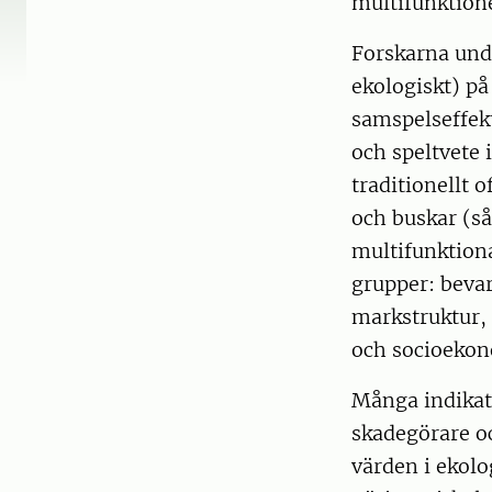
multifunktione
Forskarna unde
ekologiskt) på
samspelseffekt
och speltvete 
traditionellt 
och buskar (så
multifunktiona
grupper: beva
markstruktur,
och socioekon
Många indikato
skadegörare o
värden i ekolo