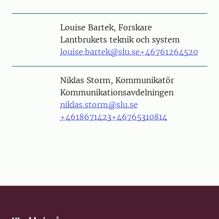
Person
Louise Bartek, Forskare
Lantbrukets teknik och system
louise.bartek@slu.se
+46761264520
Person
Niklas Storm, Kommunikatör
Kommunikationsavdelningen
niklas.storm@slu.se
+4618671423
+46765310814