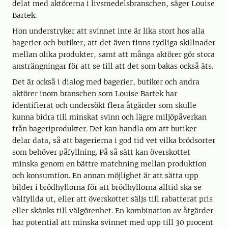
delat med aktörerna i livsmedelsbranschen, säger Louise
Bartek.
Hon understryker att svinnet inte är lika stort hos alla
bagerier och butiker, att det även finns tydliga skillnader
mellan olika produkter, samt att många aktörer gör stora
ansträngningar för att se till att det som bakas också äts.
Det är också i dialog med bagerier, butiker och andra
aktörer inom branschen som Louise Bartek har
identifierat och undersökt flera åtgärder som skulle
kunna bidra till minskat svinn och lägre miljöpåverkan
från bageriprodukter. Det kan handla om att butiker
delar data, så att bagerierna i god tid vet vilka brödsorter
som behöver påfyllning. På så sätt kan överskottet
minska genom en bättre matchning mellan produktion
och konsumtion. En annan möjlighet är att sätta upp
bilder i brödhyllorna för att brödhyllorna alltid ska se
välfyllda ut, eller att överskottet säljs till rabatterat pris
eller skänks till välgörenhet. En kombination av åtgärder
har potential att minska svinnet med upp till 30 procent