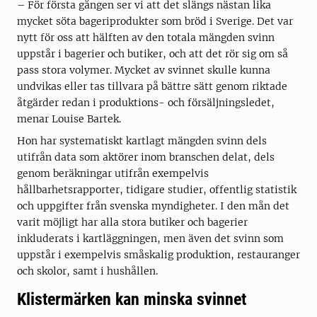
– För första gången ser vi att det slängs nästan lika
mycket söta bageriprodukter som bröd i Sverige. Det var
nytt för oss att hälften av den totala mängden svinn
uppstår i bagerier och butiker, och att det rör sig om så
pass stora volymer. Mycket av svinnet skulle kunna
undvikas eller tas tillvara på bättre sätt genom riktade
åtgärder redan i produktions- och försäljningsledet,
menar Louise Bartek.
Hon har systematiskt kartlagt mängden svinn dels
utifrån data som aktörer inom branschen delat, dels
genom beräkningar utifrån exempelvis
hållbarhetsrapporter, tidigare studier, offentlig statistik
och uppgifter från svenska myndigheter. I den mån det
varit möjligt har alla stora butiker och bagerier
inkluderats i kartläggningen, men även det svinn som
uppstår i exempelvis småskalig produktion, restauranger
och skolor, samt i hushållen.
Klistermärken kan minska svinnet