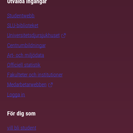
Utvalda ingångar
Studentwebb
SLU-biblioteket
Universitetsdjursjukhuset
Centrumbildningar
Art- och miljödata
Officiell statistik
Fakulteter och institutioner
Medarbetarwebben
Logga in
För dig som
vill bli student