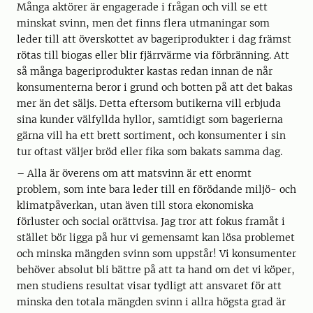
Många aktörer är engagerade i frågan och vill se ett
minskat svinn, men det finns flera utmaningar som
leder till att överskottet av bageriprodukter i dag främst
rötas till biogas eller blir fjärrvärme via förbränning. Att
så många bageriprodukter kastas redan innan de når
konsumenterna beror i grund och botten på att det bakas
mer än det säljs. Detta eftersom butikerna vill erbjuda
sina kunder välfyllda hyllor, samtidigt som bagerierna
gärna vill ha ett brett sortiment, och konsumenter i sin
tur oftast väljer bröd eller fika som bakats samma dag.
– Alla är överens om att matsvinn är ett enormt
problem, som inte bara leder till en förödande miljö- och
klimatpåverkan, utan även till stora ekonomiska
förluster och social orättvisa. Jag tror att fokus framåt i
stället bör ligga på hur vi gemensamt kan lösa problemet
och minska mängden svinn som uppstår! Vi konsumenter
behöver absolut bli bättre på att ta hand om det vi köper,
men studiens resultat visar tydligt att ansvaret för att
minska den totala mängden svinn i allra högsta grad är