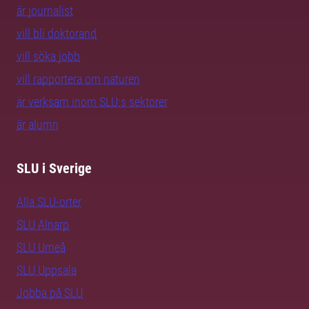
är journalist
vill bli doktorand
vill söka jobb
vill rapportera om naturen
är verksam inom SLU:s sektorer
är alumn
SLU i Sverige
Alla SLU-orter
SLU Alnarp
SLU Umeå
SLU Uppsala
Jobba på SLU