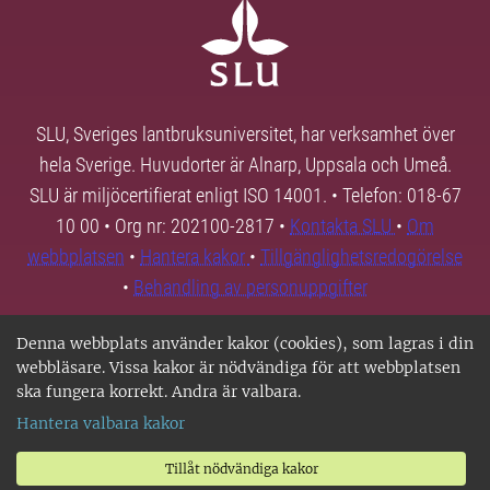
SLU, Sveriges lantbruksuniversitet, har verksamhet över
hela Sverige. Huvudorter är Alnarp, Uppsala och Umeå.
SLU är miljöcertifierat enligt ISO 14001. • Telefon: 018-67
10 00 • Org nr: 202100-2817 •
Kontakta SLU
•
Om
webbplatsen
•
Hantera kakor
•
Tillgänglighetsredogörelse
•
Behandling av personuppgifter
Denna webbplats använder kakor (cookies), som lagras i din
webbläsare. Vissa kakor är nödvändiga för att webbplatsen
ska fungera korrekt. Andra är valbara.
Hantera valbara kakor
Tillåt nödvändiga kakor