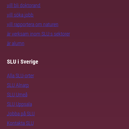
vill bli doktorand
vill söka jobb
vill rapportera om naturen
är verksam inom SLU:s sektorer
är alumn
SLU i Sverige
Alla SLU-orter
SLU Alnarp
SLU Umeå
SLU Uppsala
Jobba på SLU
Kontakta SLU