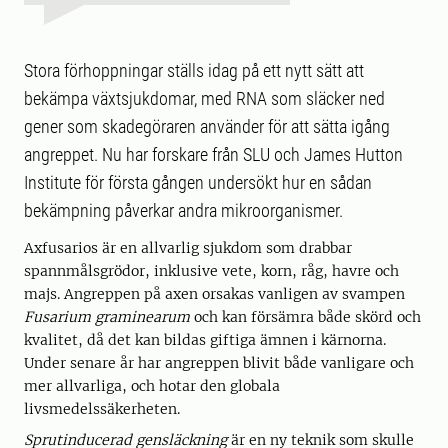
Stora förhoppningar ställs idag på ett nytt sätt att
bekämpa växtsjukdomar, med RNA som släcker ned
gener som skadegöraren använder för att sätta igång
angreppet. Nu har forskare från SLU och James Hutton
Institute för första gången undersökt hur en sådan
bekämpning påverkar andra mikroorganismer.
Axfusarios är en allvarlig sjukdom som drabbar
spannmålsgrödor, inklusive vete, korn, råg, havre och
majs. Angreppen på axen orsakas vanligen av svampen
Fusarium graminearum
och kan försämra både skörd och
kvalitet, då det kan bildas giftiga ämnen i kärnorna.
Under senare år har angreppen blivit både vanligare och
mer allvarliga, och hotar den globala
livsmedelssäkerheten.
Sprutinducerad gensläckning
är en ny teknik som skulle