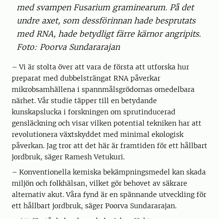
med svampen Fusarium graminearum. På det
undre axet, som dessförinnan hade besprutats
med RNA, hade betydligt färre kärnor angripits.
Foto: Poorva Sundararajan
– Vi är stolta över att vara de första att utforska hur
preparat med dubbelsträngat RNA påverkar
mikrobsamhällena i spannmålsgrödornas omedelbara
närhet. Vår studie täpper till en betydande
kunskapslucka i forskningen om sprutinducerad
gensläckning och visar vilken potential tekniken har att
revolutionera växtskyddet med minimal ekologisk
påverkan. Jag tror att det här är framtiden för ett hållbart
jordbruk, säger Ramesh Vetukuri.
– Konventionella kemiska bekämpningsmedel kan skada
miljön och folkhälsan, vilket gör behovet av säkrare
alternativ akut. Våra fynd är en spännande utveckling för
ett hållbart jordbruk, säger Poorva Sundararajan.