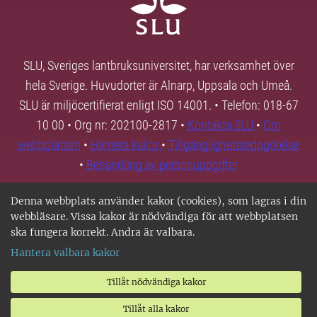
SLU, Sveriges lantbruksuniversitet, har verksamhet över
hela Sverige. Huvudorter är Alnarp, Uppsala och Umeå.
SLU är miljöcertifierat enligt ISO 14001. • Telefon: 018-67
10 00 • Org nr: 202100-2817 •
Kontakta SLU
•
Om
webbplatsen
•
Hantera kakor
•
Tillgänglighetsredogörelse
•
Behandling av personuppgifter
Denna webbplats använder kakor (cookies), som lagras i din
webbläsare. Vissa kakor är nödvändiga för att webbplatsen
ska fungera korrekt. Andra är valbara.
Hantera valbara kakor
Tillåt nödvändiga kakor
Tillåt alla kakor