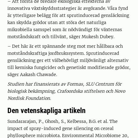
– Att förstå de bredare ekologiska effekterna av
innovativa växtskyddsstrategier är avgörande. Våra fynd
är ytterligare belägg för att sprutinducerad gensläckning
kan skydda grödor utan att störa det naturliga
mikrobiella samspel som är nödvändigt för växternas
motståndskraft och tillväxt, säger Mukesh Dubey.
– Det här är ett spännande steg mot mer hållbara och
motståndskraftiga jordbrukssystem. Sprutinducerad
gensläckning ger ett välbehövligt miljövänligt alternativ
till kemiska fungicider och genetiskt modifierade grödor,
säger Aakash Chawade.
Studien har finansierats av Formas, SLU Centrum för
biologisk bekämpning, Crafoordska stiftelsen och Novo
Nordisk Foundation.
Den vetenskapliga artikeln
Sundararajan, P., Ghosh, S., Kelbessa, B.G. et al. The
impact of spray-induced gene silencing on cereal
phyllosphere microbiota. Environmental Microbiome 20,