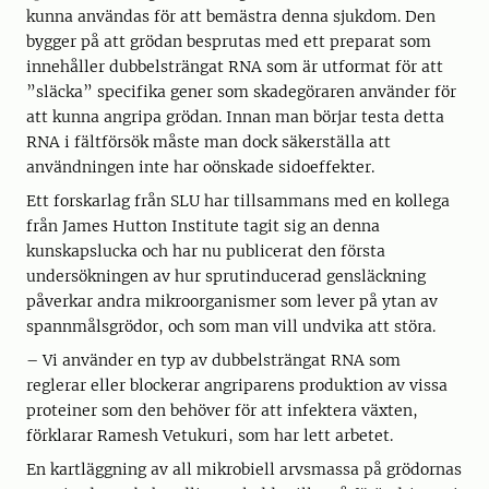
kunna användas för att bemästra denna sjukdom. Den
bygger på att grödan besprutas med ett preparat som
innehåller dubbelsträngat RNA som är utformat för att
”släcka” specifika gener som skadegöraren använder för
att kunna angripa grödan. Innan man börjar testa detta
RNA i fältförsök måste man dock säkerställa att
användningen inte har oönskade sidoeffekter.
Ett forskarlag från SLU har tillsammans med en kollega
från James Hutton Institute tagit sig an denna
kunskapslucka och har nu publicerat den första
undersökningen av hur sprutinducerad gensläckning
påverkar andra mikroorganismer som lever på ytan av
spannmålsgrödor, och som man vill undvika att störa.
– Vi använder en typ av dubbelsträngat RNA som
reglerar eller blockerar angriparens produktion av vissa
proteiner som den behöver för att infektera växten,
förklarar Ramesh Vetukuri, som har lett arbetet.
En kartläggning av all mikrobiell arvsmassa på grödornas