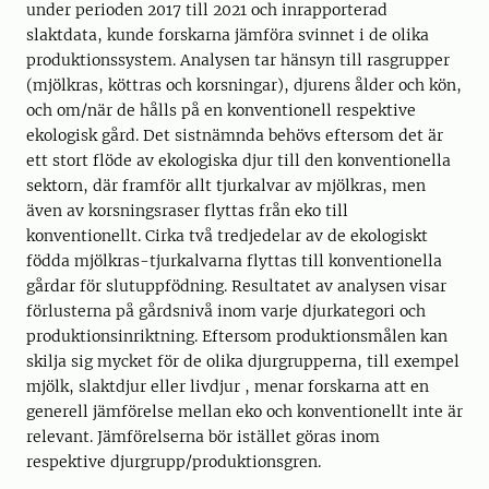
under perioden 2017 till 2021 och inrapporterad
slaktdata, kunde forskarna jämföra svinnet i de olika
produktionssystem. Analysen tar hänsyn till rasgrupper
(mjölkras, köttras och korsningar), djurens ålder och kön,
och om/när de hålls på en konventionell respektive
ekologisk gård. Det sistnämnda behövs eftersom det är
ett stort flöde av ekologiska djur till den konventionella
sektorn, där framför allt tjurkalvar av mjölkras, men
även av korsningsraser flyttas från eko till
konventionellt. Cirka två tredjedelar av de ekologiskt
födda mjölkras-tjurkalvarna flyttas till konventionella
gårdar för slutuppfödning. Resultatet av analysen visar
förlusterna på gårdsnivå inom varje djurkategori och
produktionsinriktning. Eftersom produktionsmålen kan
skilja sig mycket för de olika djurgrupperna, till exempel
mjölk, slaktdjur eller livdjur , menar forskarna att en
generell jämförelse mellan eko och konventionellt inte är
relevant. Jämförelserna bör istället göras inom
respektive djurgrupp/produktionsgren.