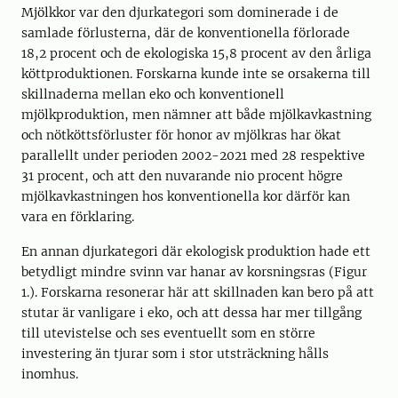
Mjölkkor var den djurkategori som dominerade i de
samlade förlusterna, där de konventionella förlorade
18,2 procent och de ekologiska 15,8 procent av den årliga
köttproduktionen. Forskarna kunde inte se orsakerna till
skillnaderna mellan eko och konventionell
mjölkproduktion, men nämner att både mjölkavkastning
och nötköttsförluster för honor av mjölkras har ökat
parallellt under perioden 2002-2021 med 28 respektive
31 procent, och att den nuvarande nio procent högre
mjölkavkastningen hos konventionella kor därför kan
vara en förklaring.
En annan djurkategori där ekologisk produktion hade ett
betydligt mindre svinn var hanar av korsningsras (Figur
1.). Forskarna resonerar här att skillnaden kan bero på att
stutar är vanligare i eko, och att dessa har mer tillgång
till utevistelse och ses eventuellt som en större
investering än tjurar som i stor utsträckning hålls
inomhus.