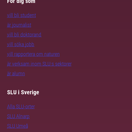
För dig som
vill bli student
är journalist
vill bli doktorand
vill söka jobb
vill rapportera om naturen
är verksam inom SLU:s sektorer
är alumn
SLU i Sverige
Alla SLU-orter
SLU Alnarp
SLU Umeå