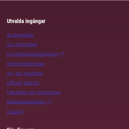
Utvalda ingångar
Studentwebb
SLU-biblioteket
Universitetsdjursjukhuset
Centrumbildningar
Art- och miljödata
Officiell statistik
Fakulteter och institutioner
Medarbetarwebben
Logga in