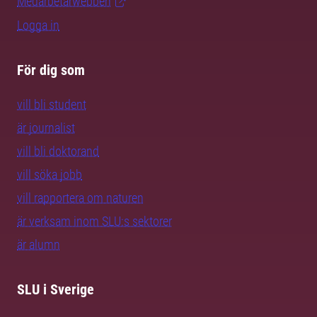
Medarbetarwebben
Logga in
För dig som
vill bli student
är journalist
vill bli doktorand
vill söka jobb
vill rapportera om naturen
är verksam inom SLU:s sektorer
är alumn
SLU i Sverige