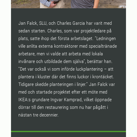
Jan Falck, SLU, och Charles Garcia har varit med
F
sedan starten. Charles, som var projektledare på
fö
plats, satte ihop det första arbetslaget. ”Ledningen
m
ville anlita externa kontraktorer med specialtränade
va
arbetare, men vi valde att arbeta med lokala
f
invånare och utbildade dem själva”, berättar han.
l
”Det var också vi som införde luckplantering – att
b
plantera i kluster där det finns luckor i krontäcket.
Ba
Tidigare skedde planteringen i linjer.” Jan Falck var
med och startade projektet efter ett möte med
IKEA:s grundare Ingvar Kamprad, vilket öppnade
dörrar till den restaurering som nu har pågått i
nästan tre decennier.