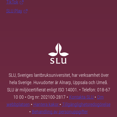
TikTok
SLU Play
SLU, Sveriges lantbruksuniversitet, har verksamhet över
hela Sverige. Huvudorter är Alnarp, Uppsala och Umeå.
SLU är miljöcertifierat enligt ISO 14001. • Telefon: 018-67
10 00 • Org nr: 202100-2817 •
Kontakta SLU
•
Om
webbplatsen
•
Hantera kakor
•
Tillgänglighetsredogörelse
•
Behandling av personuppgifter