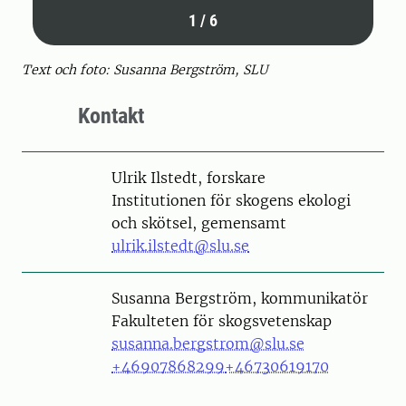
1
/
6
Text och foto: Susanna Bergström, SLU
Kontakt
Person
Ulrik Ilstedt, forskare
Institutionen för skogens ekologi
och skötsel, gemensamt
ulrik.ilstedt@slu.se
Person
Susanna Bergström, kommunikatör
Fakulteten för skogsvetenskap
susanna.bergstrom@slu.se
+46907868299
+46730619170