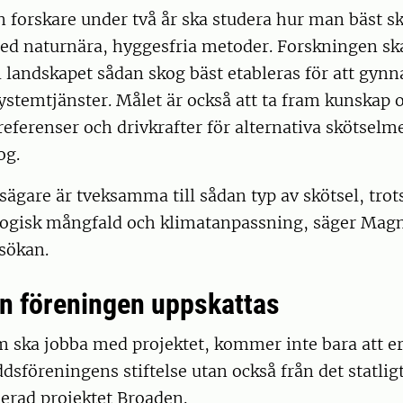
en forskare under två år ska studera hur man bäst s
ed naturnära, hyggesfria metoder. Forskningen sk
 i landskapet sådan skog bäst etableras för att gy
ystemtjänster. Målet är också att ta fram kunskap
eferenser och drivkrafter för alternativa skötsel
og.
gare är tveksamma till sådan typ av skötsel, trots 
iologisk mångfald och klimatanpassning, säger Mag
sökan.
ån föreningen uppskattas
m ska jobba med projektet, kommer inte bara att e
dsföreningens stiftelse utan också från det statlig
erad projektet Broaden.