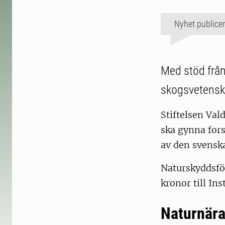
Nyhet publice
Med stöd frå
skogsvetenska
Stiftelsen Va
ska gynna fors
av den svensk
Naturskyddsfö
kronor till In
Naturnära