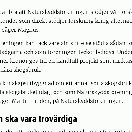
t är bra att Naturskyddsföreningen stödjer vår fors
fonder som direkt stödjer forskning kring alternat
, säger Magnus.
eningen kan tack vare sin stiftelse stödja sådan 
adgarna och som föreningen tycker behövs. Under
oner kronor ges till en handfull projekt som inriktas
nära skogsbruk.
na kunskapsutbyggnad om ett annat sorts skogsbruk
lla skogsbruket idag, och som Naturskyddsförening
säger Martin Lindén, på Naturskyddsföreningen.
n ska vara trovärdiga
er det att forskningsresultaten ska vara trovärdiga.