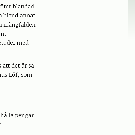
köter blandad
a bland annat
nna mångfalden
 om
metoder med
att det är så
nus Löf, som
rhålla pengar
t