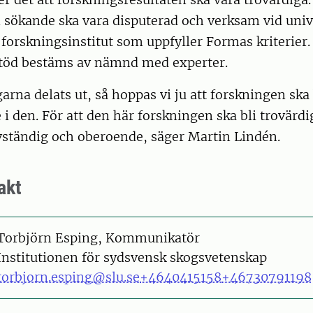
sökande ska vara disputerad och verksam vid unive
 forskningsinstitut som uppfyller Formas kriterier. 
stöd bestäms av nämnd med experter.
arna delats ut, så hoppas vi ju att forskningen ska
 i den. För att den här forskningen ska bli trovärdig
lvständig och oberoende, säger Martin Lindén.
akt
on
Torbjörn Esping, Kommunikatör
Institutionen för sydsvensk skogsvetenskap
torbjorn.esping@slu.se
+4640415158
+46730791198