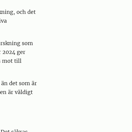
kning, och det
iva
forskning som
 2024 ger
 mot till
 än det som är
en är väldigt
 Det säkras