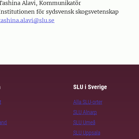
on
Tashina Alavi, Kommunikatör
Institutionen för sydsvensk skogsvetenskap
tashina.alavi@slu.se
m
SLU i Sverige
t
Alla SLU-orter
SLU Alnarp
rand
SLU Umeå
SLU Uppsala