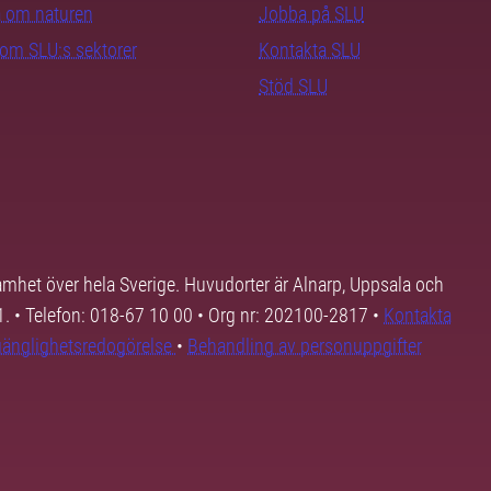
ra om naturen
Jobba på SLU
nom SLU:s sektorer
Kontakta SLU
Stöd SLU
samhet över hela Sverige. Huvudorter är Alnarp, Uppsala och
01. • Telefon: 018-67 10 00 • Org nr: 202100-2817 •
Kontakta
lgänglighetsredogörelse
•
Behandling av personuppgifter