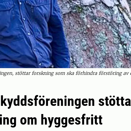
ngen, stöttar forskning som ska förhindra förstöring av 
kyddsföreningen stötta
ing om hyggesfritt