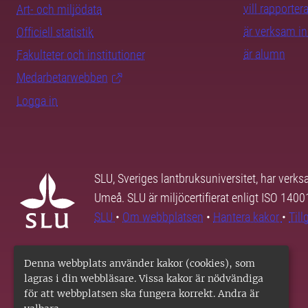
vill rapporte
Art- och miljödata
är verksam i
Officiell statistik
är alumn
Fakulteter och institutioner
Medarbetarwebben
Logga in
SLU, Sveriges lantbruksuniversitet, har verk
Umeå. SLU är miljöcertifierat enligt ISO 140
SLU
•
Om webbplatsen
•
Hantera kakor
•
Til
Denna webbplats använder kakor (cookies), som
lagras i din webbläsare. Vissa kakor är nödvändiga
för att webbplatsen ska fungera korrekt. Andra är