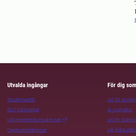
Pers
Utvalda ingångar
För dig so
Studentwebb
vill bli studen
SLU-biblioteket
är journalist
Universitetsdjursjukhuset
vill bli dokto
vill söka jobb
Centrumbildningar