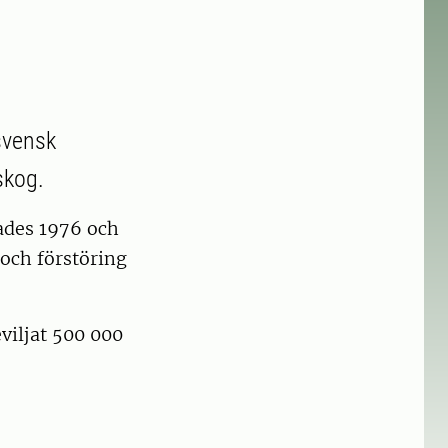
svensk
skog.
ades 1976 och
 och förstöring
viljat 500 000