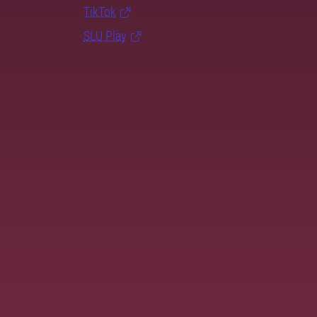
TikTok
SLU Play