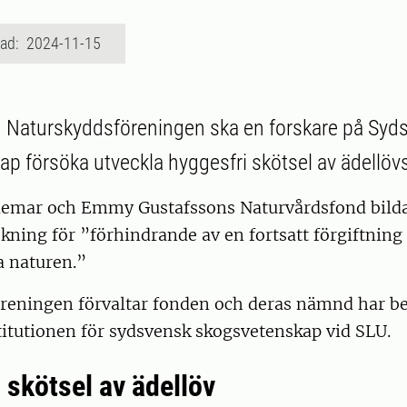
rad: 2024-11-15
n Naturskyddsföreningen ska en forskare på Syd
p försöka utveckla hyggesfri skötsel av ädellöv
ldemar och Emmy Gustafssons Naturvårdsfond bild
kning för ”förhindrande av en fortsatt förgiftning
a naturen.”
reningen förvaltar fonden och deras nämnd har be
stitutionen för sydsvensk skogsvetenskap vid SLU.
 skötsel av ädellöv