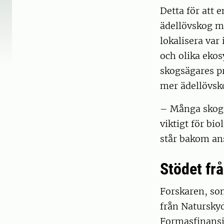
Detta för att 
ädellövskog m
lokalisera var
och olika ekos
skogsägares pr
mer ädellövsk
– Många skogsä
viktigt för b
står bakom an
Stödet fr
Forskaren, so
från Naturskyd
Formasfinansi