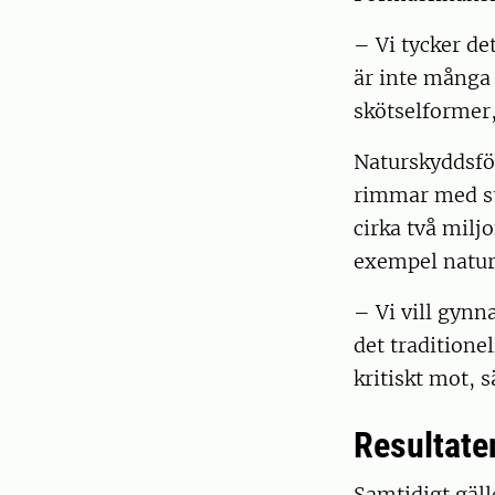
– Vi tycker de
är inte många 
skötselformer
Naturskyddsför
rimmar med st
cirka två milj
exempel natur
– Vi vill gyn
det traditione
kritiskt mot, 
Resultate
Samtidigt gäll