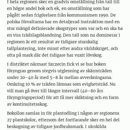
I hela regionen sker en gradvis omställning från tall till
en högre andel bok och ek, en omställning som har
pågått sedan frigörelsen från kommunismen 1990. De
polska förvaltarna har en detaljerad instruktion med en
stor mängd definierade skogstyper som var och en ska ha
en viss trädslagsblandning. Den tall som nu dominerar i
regionen är ett resultat av tidigare storskalig
tallplantering, inte minst efter andra världskriget, och
ofta på mark där det tidigare har vuxit lövskog.
I distriktet närmast Szczecin fick vi se hur boken
föryngras genom stegvis utglesning av skärmträden
under 20–40 år med 5–8 år mellan avverkningarna.
Omkring 10 % av träden lämnas som evighetsträd. Nu
vill man gå över till längre intervall (40–80 års
föryngringsperiod) för att få mer skiktning och en form
av kontinuitetsskog.
Bokollon samlas in för plantodling i någon av regionens
27 plantskolor, eftersom det fortfarande sker en hel del
beskogning av tidigare jordbruksmark. I särskilda