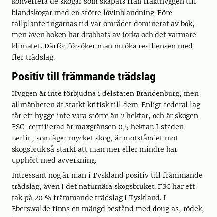
konvertera de skogar som skapats från trakthyggen till
blandskogar med en större lövinblandning. Före
tallplanteringarnas tid var området dominerat av bok,
men även boken har drabbats av torka och det varmare
klimatet. Därför försöker man nu öka resiliensen med
fler trädslag.
Positiv till främmande trädslag
Hyggen är inte förbjudna i delstaten Brandenburg, men
allmänheten är starkt kritisk till dem. Enligt federal lag
får ett hygge inte vara större än 2 hektar, och är skogen
FSC-certifierad är maxgränsen 0,5 hektar. I staden
Berlin, som äger mycket skog, är motståndet mot
skogsbruk så starkt att man mer eller mindre har
upphört med avverkning.
Intressant nog är man i Tyskland positiv till främmande
trädslag, även i det naturnära skogsbruket. FSC har ett
tak på 20 % främmande trädslag i Tyskland. I
Eberswalde finns en mängd bestånd med douglas, rödek,