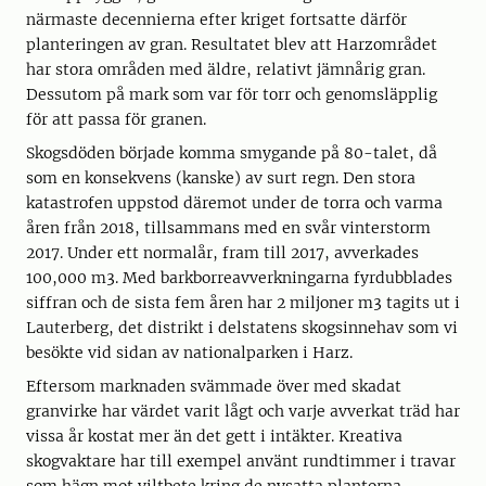
närmaste decennierna efter kriget fortsatte därför
planteringen av gran. Resultatet blev att Harzområdet
har stora områden med äldre, relativt jämnårig gran.
Dessutom på mark som var för torr och genomsläpplig
för att passa för granen.
Skogsdöden började komma smygande på 80-talet, då
som en konsekvens (kanske) av surt regn. Den stora
katastrofen uppstod däremot under de torra och varma
åren från 2018, tillsammans med en svår vinterstorm
2017. Under ett normalår, fram till 2017, avverkades
100,000 m3. Med barkborreavverkningarna fyrdubblades
siffran och de sista fem åren har 2 miljoner m3 tagits ut i
Lauterberg, det distrikt i delstatens skogsinnehav som vi
besökte vid sidan av nationalparken i Harz.
Eftersom marknaden svämmade över med skadat
granvirke har värdet varit lågt och varje avverkat träd har
vissa år kostat mer än det gett i intäkter. Kreativa
skogvaktare har till exempel använt rundtimmer i travar