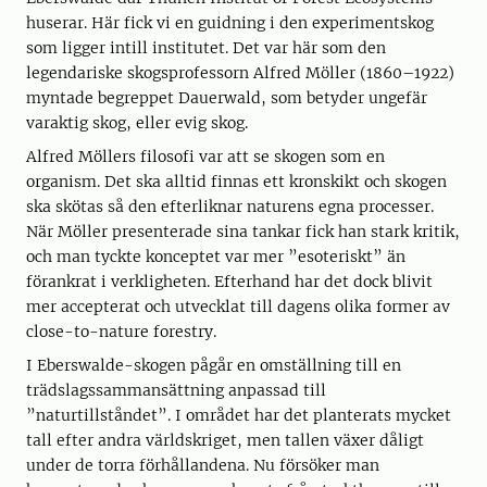
huserar. Här fick vi en guidning i den experimentskog
som ligger intill institutet. Det var här som den
legendariske skogsprofessorn Alfred Möller (1860–1922)
myntade begreppet Dauerwald, som betyder ungefär
varaktig skog, eller evig skog.
Alfred Möllers filosofi var att se skogen som en
organism. Det ska alltid finnas ett kronskikt och skogen
ska skötas så den efterliknar naturens egna processer.
När Möller presenterade sina tankar fick han stark kritik,
och man tyckte konceptet var mer ”esoteriskt” än
förankrat i verkligheten. Efterhand har det dock blivit
mer accepterat och utvecklat till dagens olika former av
close-to-nature forestry.
I Eberswalde-skogen pågår en omställning till en
trädslagssammansättning anpassad till
”naturtillståndet”. I området har det planterats mycket
tall efter andra världskriget, men tallen växer dåligt
under de torra förhållandena. Nu försöker man