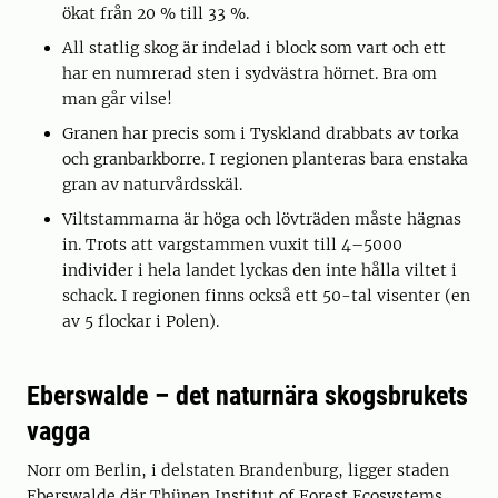
ökat från 20 % till 33 %.
All statlig skog är indelad i block som vart och ett
har en numrerad sten i sydvästra hörnet. Bra om
man går vilse!
Granen har precis som i Tyskland drabbats av torka
och granbarkborre. I regionen planteras bara enstaka
gran av naturvårdsskäl.
Viltstammarna är höga och lövträden måste hägnas
in. Trots att vargstammen vuxit till 4–5000
individer i hela landet lyckas den inte hålla viltet i
schack. I regionen finns också ett 50-tal visenter (en
av 5 flockar i Polen).
Eberswalde – det naturnära skogsbrukets
vagga
Norr om Berlin, i delstaten Brandenburg, ligger staden
Eberswalde där Thünen Institut of Forest Ecosystems