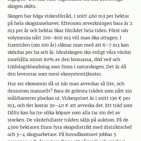
skogen sköts.
Skogen har höga virkesförråd, i snitt 460 m3 per hektar
på hela skogsinnehavet. Eftersom avverkningen bara är 2
m3 per år och hektar ökar förrådet hela tiden. Först när
volymerna nått 700–800 m3 vill man öka uttagen. I
framtiden (om 100 år) räknar man med att 6–7 m3 kan
skördas per ha och år. Idealskogen ska enligt våra värdar
innehålla minst 80% av den biomassa, död ved och
trädslagsblandning som finns i naturskogen. Det är då
den levererar som mest ekosystemtjänster.
Hur ser ekonomin då ut när man avverkar så lite, och
dessutom manuellt? Bara de grövsta träden som nått sin
måldiameter plockas ut. Virkespriset är i snitt 130 € per
m3, och det kostar 30–40 € att avverka det. Ett träd som
fällts kan ha tre olika köpare som alla tar sin del av
stocken. De värdefullaste träden säljs på auktion. På de
4500 hektaren finns fyra skogsdistrikt med distriktschef
och 3–4 skogsarbetare. På huvudkontoret jobbar 5