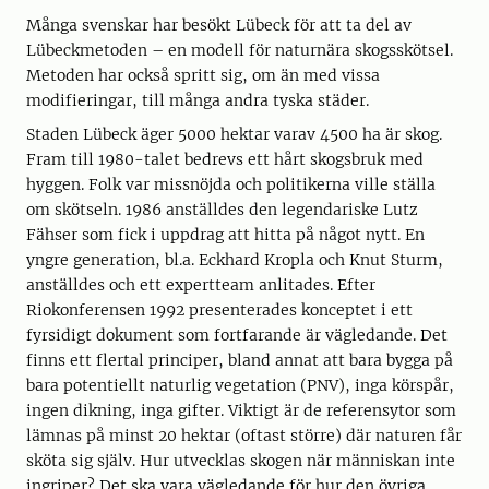
Många svenskar har besökt Lübeck för att ta del av
Lübeckmetoden – en modell för naturnära skogsskötsel.
Metoden har också spritt sig, om än med vissa
modifieringar, till många andra tyska städer.
Staden Lübeck äger 5000 hektar varav 4500 ha är skog.
Fram till 1980-talet bedrevs ett hårt skogsbruk med
hyggen. Folk var missnöjda och politikerna ville ställa
om skötseln. 1986 anställdes den legendariske Lutz
Fähser som fick i uppdrag att hitta på något nytt. En
yngre generation, bl.a. Eckhard Kropla och Knut Sturm,
anställdes och ett expertteam anlitades. Efter
Riokonferensen 1992 presenterades konceptet i ett
fyrsidigt dokument som fortfarande är vägledande. Det
finns ett flertal principer, bland annat att bara bygga på
bara potentiellt naturlig vegetation (PNV), inga körspår,
ingen dikning, inga gifter. Viktigt är de referensytor som
lämnas på minst 20 hektar (oftast större) där naturen får
sköta sig själv. Hur utvecklas skogen när människan inte
ingriper? Det ska vara vägledande för hur den övriga