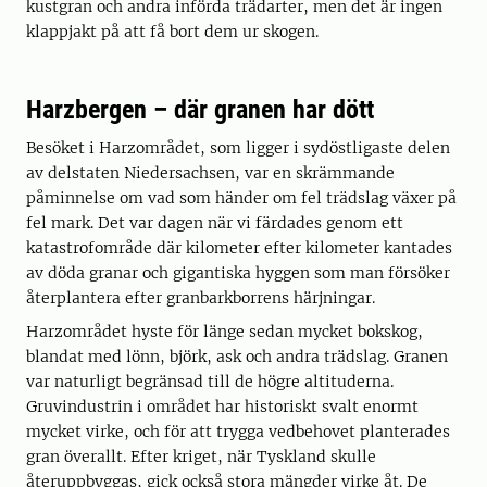
kustgran och andra införda trädarter, men det är ingen
klappjakt på att få bort dem ur skogen.
Harzbergen – där granen har dött
Besöket i Harzområdet, som ligger i sydöstligaste delen
av delstaten Niedersachsen, var en skrämmande
påminnelse om vad som händer om fel trädslag växer på
fel mark. Det var dagen när vi färdades genom ett
katastrofområde där kilometer efter kilometer kantades
av döda granar och gigantiska hyggen som man försöker
återplantera efter granbarkborrens härjningar.
Harzområdet hyste för länge sedan mycket bokskog,
blandat med lönn, björk, ask och andra trädslag. Granen
var naturligt begränsad till de högre altituderna.
Gruvindustrin i området har historiskt svalt enormt
mycket virke, och för att trygga vedbehovet planterades
gran överallt. Efter kriget, när Tyskland skulle
återuppbyggas, gick också stora mängder virke åt. De