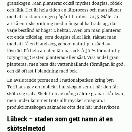
granskogen. Man planterar också mycket douglas, rödek
och lärk. Det är hela tiden en lärprocess och man räknar
med att restaureringen pågår till minst 2035. Målet är
att få en riskspridning med många olika trädslag, där
varje bestånd är högst 2 hektar. Även om man planterar
ett enda trädslag, som douglas eller lärk, räknar man
med att få en blandskog genom naturlig insådd av
lövträd. På hela arealen lämnas också 30 % för naturlig
föryngring (resten planteras eller sås). Viss andel gran
planteras, men bara där vattenhållande förmågan är god,
och då oftast i blandning med bok.
En avslutande promenad i nationalparken kring byn
Torfhaus gav en inblick i hur skogen ser ut när den får
sköta sig själv. Skeletten av många äldre granar står kvar,
men under kommer trots allt mycket smågran. I
produktionsskogen saknades ofta den här underväxten.
Lübeck – staden som gett namn åt en
skötselmetod