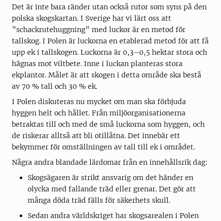
Det är inte bara ränder utan också rutor som syns på den
polska skogskartan. I Sverige har vi lärt oss att
”schackrutehuggning” med luckor är en metod för
tallskog. I Polen är luckorna en etablerad metod för att få
upp ek i tallskogen. Luckorna är 0,3–0,5 hektar stora och
hägnas mot viltbete. Inne i luckan planteras stora
ekplantor. Målet är att skogen i detta område ska bestå
av 70 % tall och 30 % ek.
I Polen diskuteras nu mycket om man ska förbjuda
hyggen helt och hållet. Från miljöorganisationerna
betraktas till och med de små luckorna som hyggen, och
de riskerar alltså att bli otillåtna. Det innebär ett
bekymmer för omställningen av tall till ek i området.
Några andra blandade lärdomar från en innehållsrik dag:
Skogsägaren är strikt ansvarig om det händer en
olycka med fallande träd eller grenar. Det gör att
många döda träd fälls för säkerhets skull.
Sedan andra världskriget har skogsarealen i Polen