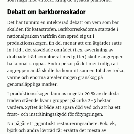
som hägn mot viltbete kring de nysatta plantorna.
Debatt om barkborreskador
Det har funnits en infekterad debatt om vem som bär
skulden för katastrofen. Barkborreskadorna startade i
nationalparken varifrån den spred sig ut i
produktionsskogen. En del menar att om åtgärder satts
in i tid i det skyddade området (t.ex. avverkning av
drabbade träd kombinerat med gifter) skulle angreppen
ha kunnat stoppas. Andra pekar på det mer troliga att
angreppen ändå skulle ha kommit som en följd av torka,
värme och enorma arealer mogen granskog på
genomsläppliga marker.
I produktionsskogen lämnas ungefär 20 % av de döda
träden stående kvar i grupper på cirka 2–3 hektar
vardera. Syftet är både att spara död ved och att ha ett
frost- och instrålningsskydd för föryngringen.
Nu pågår ett gigantiskt restaureringsarbete. Bok, ek,
björk och andra lövträd får ersätta det mesta av