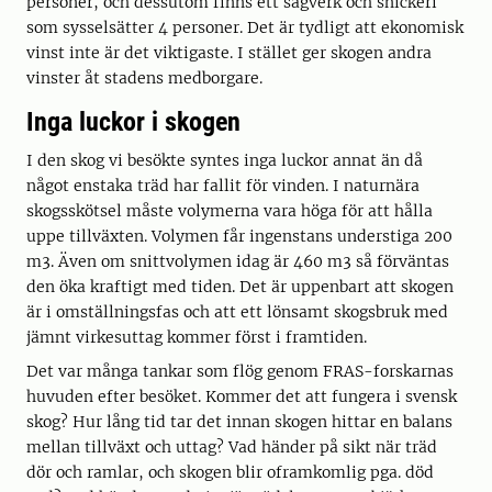
personer, och dessutom finns ett sågverk och snickeri
som sysselsätter 4 personer. Det är tydligt att ekonomisk
vinst inte är det viktigaste. I stället ger skogen andra
vinster åt stadens medborgare.
Inga luckor i skogen
I den skog vi besökte syntes inga luckor annat än då
något enstaka träd har fallit för vinden. I naturnära
skogsskötsel måste volymerna vara höga för att hålla
uppe tillväxten. Volymen får ingenstans understiga 200
m3. Även om snittvolymen idag är 460 m3 så förväntas
den öka kraftigt med tiden. Det är uppenbart att skogen
är i omställningsfas och att ett lönsamt skogsbruk med
jämnt virkesuttag kommer först i framtiden.
Det var många tankar som flög genom FRAS-forskarnas
huvuden efter besöket. Kommer det att fungera i svensk
skog? Hur lång tid tar det innan skogen hittar en balans
mellan tillväxt och uttag? Vad händer på sikt när träd
dör och ramlar, och skogen blir oframkomlig pga. död