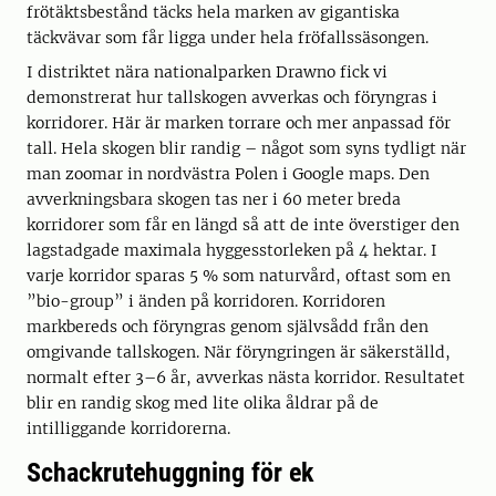
frötäktsbestånd täcks hela marken av gigantiska
täckvävar som får ligga under hela fröfallssäsongen.
I distriktet nära nationalparken Drawno fick vi
demonstrerat hur tallskogen avverkas och föryngras i
korridorer. Här är marken torrare och mer anpassad för
tall. Hela skogen blir randig – något som syns tydligt när
man zoomar in nordvästra Polen i Google maps. Den
avverkningsbara skogen tas ner i 60 meter breda
korridorer som får en längd så att de inte överstiger den
lagstadgade maximala hyggesstorleken på 4 hektar. I
varje korridor sparas 5 % som naturvård, oftast som en
”bio-group” i änden på korridoren. Korridoren
markbereds och föryngras genom självsådd från den
omgivande tallskogen. När föryngringen är säkerställd,
normalt efter 3–6 år, avverkas nästa korridor. Resultatet
blir en randig skog med lite olika åldrar på de
intilliggande korridorerna.
Schackrutehuggning för ek