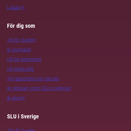
Logga in
För dig som
vill bli student
är journalist
vill bli doktorand
vill söka jobb
vill rapportera om naturen
är verksam inom SLU:s sektorer
är alumn
SLU i Sverige
Alla SLU-orter