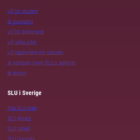
vill bli student
är journalist
vill bli doktorand
vill söka jobb
vill rapportera om naturen
är verksam inom SLU:s sektorer
är alumn
SLU i Sverige
Alla SLU-orter
SLU Alnarp
SLU Umeå
SLU Uppsala