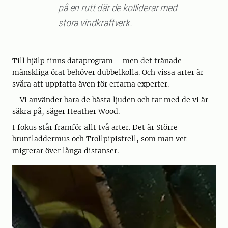
på en rutt där de kolliderar med
stora vindkraftverk.
Till hjälp finns dataprogram – men det tränade
mänskliga örat behöver dubbelkolla. Och vissa arter är
svåra att uppfatta även för erfarna experter.
– Vi använder bara de bästa ljuden och tar med de vi är
säkra på, säger Heather Wood.
I fokus står framför allt två arter. Det är Större
brunfladdermus och Trollpipistrell, som man vet
migrerar över långa distanser.