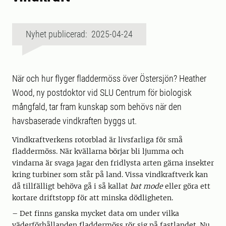
Nyhet publicerad: 2025-04-24
När och hur flyger fladdermöss över Östersjön? Heather
Wood, ny postdoktor vid SLU Centrum för biologisk
mångfald, tar fram kunskap som behövs när den
havsbaserade vindkraften byggs ut.
Vindkraftverkens rotorblad är livsfarliga för små
fladdermöss. När kvällarna börjar bli ljumma och
vindarna är svaga jagar den fridlysta arten gärna insekter
kring turbiner som står på land. Vissa vindkraftverk kan
då tillfälligt behöva gå i så kallat
bat mode
eller göra ett
kortare driftstopp för att minska dödligheten.
– Det finns ganska mycket data om under vilka
väderförhållanden fladdermöss rör sig på fastlandet. Nu