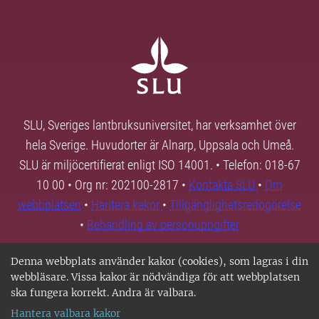
SLU, Sveriges lantbruksuniversitet, har verksamhet över
hela Sverige. Huvudorter är Alnarp, Uppsala och Umeå.
SLU är miljöcertifierat enligt ISO 14001. • Telefon: 018-67
10 00 • Org nr: 202100-2817 •
Kontakta SLU
•
Om
webbplatsen
•
Hantera kakor
•
Tillgänglighetsredogörelse
•
Behandling av personuppgifter
Denna webbplats använder kakor (cookies), som lagras i din
webbläsare. Vissa kakor är nödvändiga för att webbplatsen
ska fungera korrekt. Andra är valbara.
Hantera valbara kakor