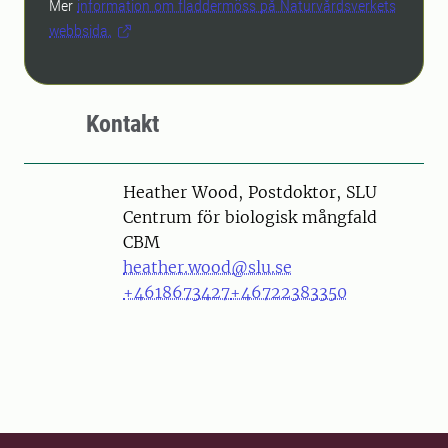
Mer
information om fladdermöss på Naturvårdsverkets
webbsida.
Kontakt
Person
Heather Wood, Postdoktor, SLU
Centrum för biologisk mångfald
CBM
heather.wood@slu.se
+4618673427
+46722383350