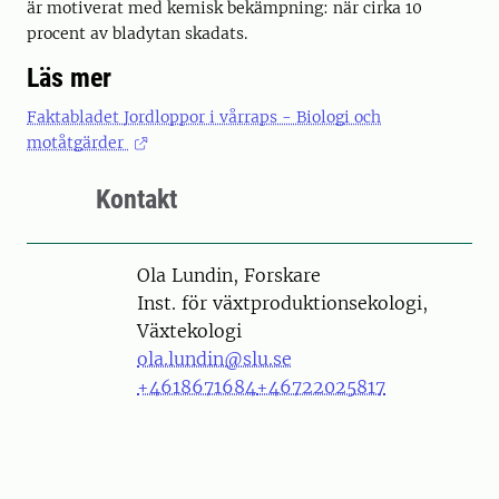
är motiverat med kemisk bekämpning: när cirka 10
procent av bladytan skadats.
Läs mer
Faktabladet Jordloppor i vårraps - Biologi och
motåtgärder
Kontakt
Person
Ola Lundin, Forskare
Inst. för växtproduktionsekologi,
Växtekologi
ola.lundin@slu.se
+4618671684
+46722025817