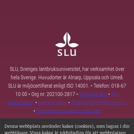
SLU, Sveriges lantbruksuniversitet, har verksamhet över
hela Sverige. Huvudorter är Alnarp, Uppsala och Umeå.
SLU är miljöcertifierat enligt ISO 14001. • Telefon: 018-67
10 00 • Org nr: 202100-2817 •
Kontakta SLU
•
Om
webbplatsen
•
Hantera kakor
•
Tillgänglighetsredogörelse
•
Behandling av personuppgifter
Denna webbplats använder kakor (cookies), som lagras i din
webbläsare. Vissa kakor är nödvändiga för att webbplatsen