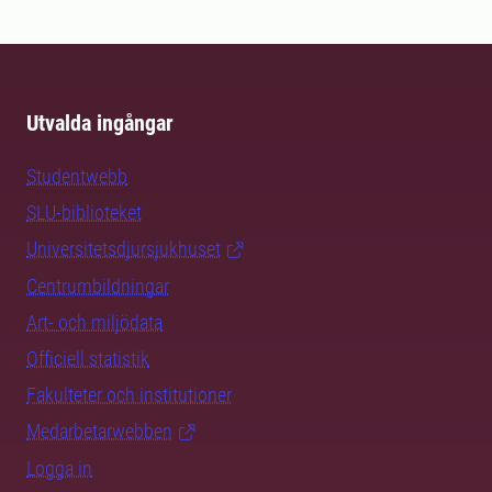
Utvalda ingångar
Studentwebb
SLU-biblioteket
Universitetsdjursjukhuset
Centrumbildningar
Art- och miljödata
Officiell statistik
Fakulteter och institutioner
Medarbetarwebben
Logga in