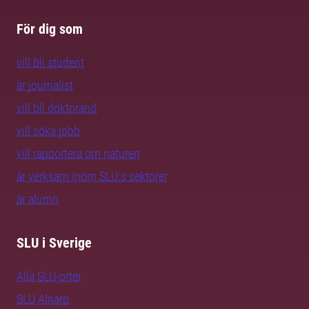
För dig som
vill bli student
är journalist
vill bli doktorand
vill söka jobb
vill rapportera om naturen
är verksam inom SLU:s sektorer
är alumn
SLU i Sverige
Alla SLU-orter
SLU Alnarp