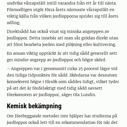
undvika vårrapsfält intill varandra från ett år till nästa.
Förmodligen utgör förra årets närmaste vårrapsfält en
viktig källa från vilken jordlopporna sprider sig till årets
odling.
Direktsådd har också visat sig minska angreppen av
jordloppor. Detta innebär att man sår grödan direkt utan
att först bearbeta jorden med plöjning eller kultivering.
En annan viktig upptäckt är att tidig sådd generellt sett
ger mindre angrepp av jordloppor och högre skörd.
– Angreppen var i genomsnitt cirka 25 procent lägre vid
den tidiga tidpunkten för sådd. Skördarna var dessutom
konsekvent högre i försök som såddes tidigt, vilket tyder
på att det är fördelaktigt med tidig sådd oavsett
förekomsten av jordloppor, säger Ola Lundin.
Kemisk bekämpning
Om förebyggande metoder inte hjälper har studierna på
jordloppor också lett till en rekommendation för när det