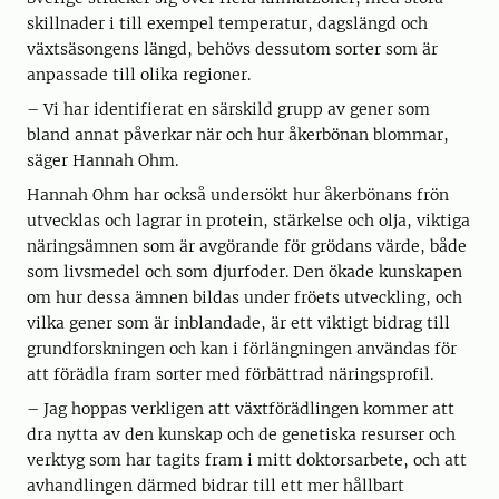
skillnader i till exempel temperatur, dagslängd och
växtsäsongens längd, behövs dessutom sorter som är
anpassade till olika regioner.
– Vi har identifierat en särskild grupp av gener som
bland annat påverkar när och hur åkerbönan blommar,
säger Hannah Ohm.
Hannah Ohm har också undersökt hur åkerbönans frön
utvecklas och lagrar in protein, stärkelse och olja, viktiga
näringsämnen som är avgörande för grödans värde, både
som livsmedel och som djurfoder. Den ökade kunskapen
om hur dessa ämnen bildas under fröets utveckling, och
vilka gener som är inblandade, är ett viktigt bidrag till
grundforskningen och kan i förlängningen användas för
att förädla fram sorter med förbättrad näringsprofil.
– Jag hoppas verkligen att växtförädlingen kommer att
dra nytta av den kunskap och de genetiska resurser och
verktyg som har tagits fram i mitt doktorsarbete, och att
avhandlingen därmed bidrar till ett mer hållbart