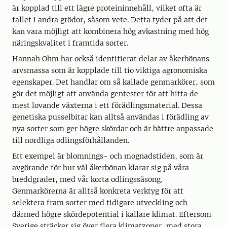
är kopplad till ett lägre proteininnehåll, vilket ofta är
fallet i andra grödor, såsom vete. Detta tyder på att det
kan vara möjligt att kombinera hög avkastning med hög
näringskvalitet i framtida sorter.
Hannah Ohm har också identifierat delar av åkerbönans
arvsmassa som är kopplade till tio viktiga agronomiska
egenskaper. Det handlar om så kallade genmarkörer, som
gör det möjligt att använda gentester för att hitta de
mest lovande växterna i ett förädlingsmaterial. Dessa
genetiska pusselbitar kan alltså användas i förädling av
nya sorter som ger högre skördar och är bättre anpassade
till nordliga odlingsförhållanden.
Ett exempel är blomnings- och mognadstiden, som är
avgörande för hur väl åkerbönan klarar sig på våra
breddgrader, med vår korta odlingssäsong.
Genmarkörerna är alltså konkreta verktyg för att
selektera fram sorter med tidigare utveckling och
därmed högre skördepotential i kallare klimat. Eftersom
Sverige sträcker sig över flera klimatzoner, med stora