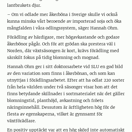
lantbrukets djur.
– Om vi odlade mer åkerböna i Sverige skulle vi också
kunna minska vårt beroende av importerad soja och öka
mångfalden i våra odlingssystem, säger Hannah Ohm.
Förädling av härdigare, mer högavkastande och godare
åkerbönor pågår. Och för att grödan ska prestera väl i
Norden, där växtsäsongen är kort, krävs förädling med
särskilt fokus på tidig blomning och mognad.
Hannah Ohm ger i sitt doktorsarbete vid SLU en god bild
av den variation som finns i åkerbönan, och som kan
utnyttjas i förädlingsarbetet. Efter att ha odlat 220 sorter
från hela världen under två säsonger visar hon att det
finns betydande skillnader i sortmaterialet när det gäller
blomningstid, planthöjd, avkastning och fröets
näringsinnehåll. Dessutom är ärftligheten hög för de
flesta av egenskaperna, vilket är gynnsamt för
växtförädlare.
En positiv upptäckt var att en hög skörd inte automatiskt