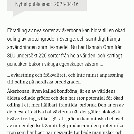
Nyhet publicerad: 2025-04-16
Förädling av nya sorter av åkerböna kan bidra till en ökad
odling av proteingrödor i Sverige, och samtidigt främja
användningen som livsmedel. Nu har Hannah Ohm från
SLU undersökt 220 sorter från hela världen, och kartlagt
genetiken bakom viktiga egenskaper såsom ...
... avkastning och frökvalitet, och inte minst anpassning
till odling på nordiska breddgrader.
Åkerbönan, även kallad bondböna, är en av världens
äldsta odlade grödor och den har stor potential för ökad
odling i ett mer hållbart framtida jordbruk. Den är en av
de mest effektiva baljväxterna när det gäller biologisk
kvävefixering, vilket gör att grödan kan minska behovet
av mineralgödsel. Samtidigt producerar den proteinrika
frön som har högt näringsvärde för både människor och