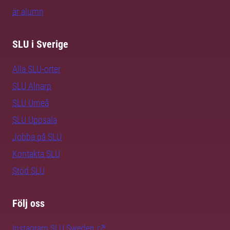
är alumn
SLU i Sverige
Alla SLU-orter
SLU Alnarp
SLU Umeå
SLU Uppsala
Jobba på SLU
Kontakta SLU
Stöd SLU
Följ oss
Instagram SLU.Sweden