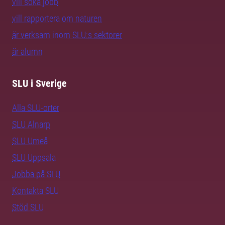
vill söka jobb
vill rapportera om naturen
är verksam inom SLU:s sektorer
är alumn
SLU i Sverige
Alla SLU-orter
SLU Alnarp
SLU Umeå
SLU Uppsala
Jobba på SLU
Kontakta SLU
Stöd SLU