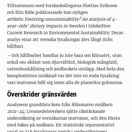
Tillsammans med forskarkollegorna Mattias Eriksson
och Elin Röös publicerande hon nyligen
artikeln
Fostering unsustainability? An analysis of 4-
year-olds' dietary impacts in Sweden
i tidskriften
Current Research in Environmental Sustainability. Deras
analys visar att svenska fyraåringar äter långt ifrån
hållbart.
– Och hållbarhet handlar ju inte bara om klimatet, utan
också om sådant som djurvälfärd, biologisk mångfald,
vattenhushållning och jordbrukets utsläpp. Med hela den
komplexiteten inräknad var det inte en enda fyraåring
vars matvanor höll sig inom alla de planetära gränserna.
Överskrider gränsvärden
Analysens grunddata kom från
Riksmaten småbarn
2021-24;
Livsmedelsverkets sjätte rikstäckande
undersökning av svenskarnas matvanor, och den första
med fokus på småbarn. Ett statistiskt representativt
urval av 746 fyraåringar ingick i undersökningen.