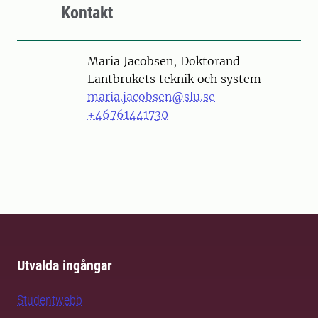
Kontakt
Person
Maria Jacobsen, Doktorand
Lantbrukets teknik och system
maria.jacobsen@slu.se
+46761441730
Utvalda ingångar
Studentwebb