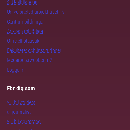
SLU-biblioteket
Universitetsdjursjukhuset
Centrumbildningar
Art- och miljödata
Officiell statistik
Fakulteter och institutioner
Medarbetarwebben
Logga in
För dig som
vill bli student
är journalist
vill bli doktorand