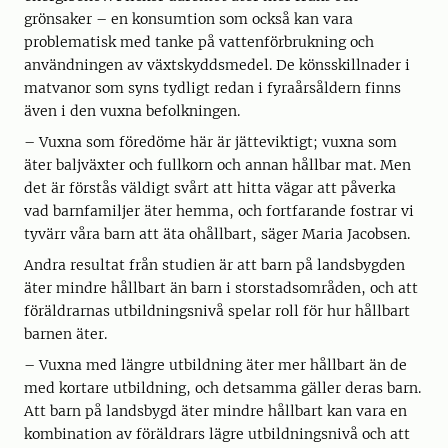
grönsaker – en konsumtion som också kan vara
problematisk med tanke på vattenförbrukning och
användningen av växtskyddsmedel. De könsskillnader i
matvanor som syns tydligt redan i fyraårsåldern finns
även i den vuxna befolkningen.
– Vuxna som föredöme här är jätteviktigt; vuxna som
äter baljväxter och fullkorn och annan hållbar mat. Men
det är förstås väldigt svårt att hitta vägar att påverka
vad barnfamiljer äter hemma, och fortfarande fostrar vi
tyvärr våra barn att äta ohållbart, säger Maria Jacobsen.
Andra resultat från studien är att barn på landsbygden
äter mindre hållbart än barn i storstadsområden, och att
föräldrarnas utbildningsnivå spelar roll för hur hållbart
barnen äter.
– Vuxna med längre utbildning äter mer hållbart än de
med kortare utbildning, och detsamma gäller deras barn.
Att barn på landsbygd äter mindre hållbart kan vara en
kombination av föräldrars lägre utbildningsnivå och att