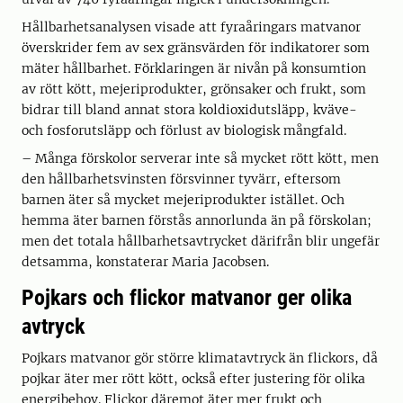
Hållbarhetsanalysen visade att fyraåringars matvanor
överskrider fem av sex gränsvärden för indikatorer som
mäter hållbarhet. Förklaringen är nivån på konsumtion
av rött kött, mejeriprodukter, grönsaker och frukt, som
bidrar till bland annat stora koldioxidutsläpp, kväve-
och fosforutsläpp och förlust av biologisk mångfald.
– Många förskolor serverar inte så mycket rött kött, men
den hållbarhetsvinsten försvinner tyvärr, eftersom
barnen äter så mycket mejeriprodukter istället. Och
hemma äter barnen förstås annorlunda än på förskolan;
men det totala hållbarhetsavtrycket därifrån blir ungefär
detsamma, konstaterar Maria Jacobsen.
Pojkars och flickor matvanor ger olika
avtryck
Pojkars matvanor gör större klimatavtryck än flickors, då
pojkar äter mer rött kött, också efter justering för olika
energibehov. Flickor däremot äter mer frukt och