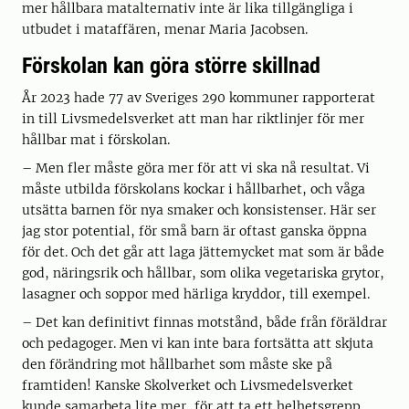
mer hållbara matalternativ inte är lika tillgängliga i
utbudet i mataffären, menar Maria Jacobsen.
Förskolan kan göra större skillnad
År 2023 hade 77 av Sveriges 290 kommuner rapporterat
in till Livsmedelsverket att man har riktlinjer för mer
hållbar mat i förskolan.
– Men fler måste göra mer för att vi ska nå resultat. Vi
måste utbilda förskolans kockar i hållbarhet, och våga
utsätta barnen för nya smaker och konsistenser. Här ser
jag stor potential, för små barn är oftast ganska öppna
för det. Och det går att laga jättemycket mat som är både
god, näringsrik och hållbar, som olika vegetariska grytor,
lasagner och soppor med härliga kryddor, till exempel.
– Det kan definitivt finnas motstånd, både från föräldrar
och pedagoger. Men vi kan inte bara fortsätta att skjuta
den förändring mot hållbarhet som måste ske på
framtiden! Kanske Skolverket och Livsmedelsverket
kunde samarbeta lite mer, för att ta ett helhetsgrepp