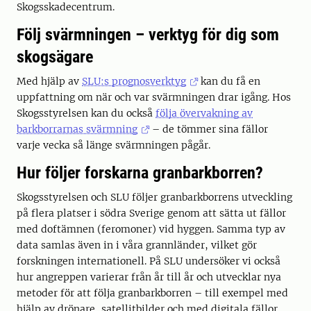
Skogsskadecentrum.
Följ svärmningen – verktyg för dig som
skogsägare
Med hjälp av
SLU:s prognosverktyg
kan du få en
uppfattning om när och var svärmningen drar igång. Hos
Skogsstyrelsen kan du också
följa övervakning av
barkborrarnas svärmning
– de tömmer sina fällor
varje vecka så länge svärmningen pågår.
Hur följer forskarna granbarkborren?
Skogsstyrelsen och SLU följer granbarkborrens utveckling
på flera platser i södra Sverige genom att sätta ut fällor
med doftämnen (feromoner) vid hyggen. Samma typ av
data samlas även in i våra grannländer, vilket gör
forskningen internationell. På SLU undersöker vi också
hur angreppen varierar från år till år och utvecklar nya
metoder för att följa granbarkborren – till exempel med
hjälp av drönare, satellitbilder och med digitala fällor.