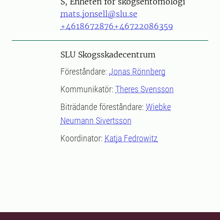
S, Enheten för skogsentomologi
mats.jonsell@slu.se
+4618672876
+46722086359
SLU Skogsskadecentrum
Föreståndare:
Jonas Rönnberg
Kommunikatör:
Theres Svensson
Biträdande föreståndare:
Wiebke
Neumann Sivertsson
Koordinator:
Katja Fedrowitz