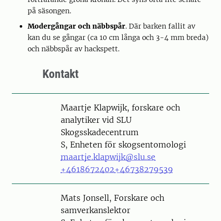
på säsongen.
Modergångar och näbbspår
. Där barken fallit av
kan du se gångar (ca 10 cm långa och 3-4 mm breda)
och näbbspår av hackspett.
Kontakt
Person
Maartje Klapwijk, forskare och
analytiker vid SLU
Skogsskadecentrum
S, Enheten för skogsentomologi
maartje.klapwijk@slu.se
+4618672402
+46738279539
Person
Mats Jonsell, Forskare och
samverkanslektor