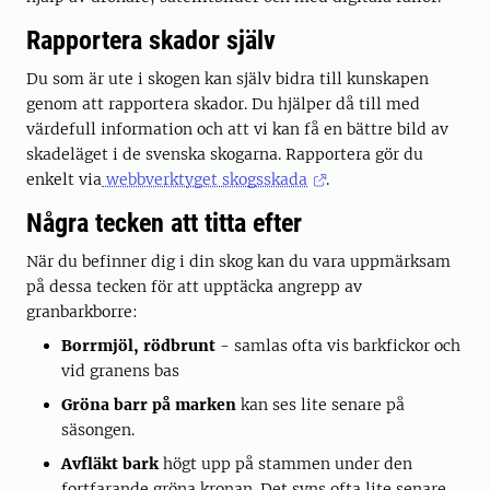
Rapportera skador själv
Du som är ute i skogen kan själv bidra till kunskapen
genom att rapportera skador. Du hjälper då till med
värdefull information och att vi kan få en bättre bild av
skadeläget i de svenska skogarna. Rapportera gör du
enkelt via
webbverktyget skogsskada
.
Några tecken att titta efter
När du befinner dig i din skog kan du vara uppmärksam
på dessa tecken för att upptäcka angrepp av
granbarkborre:
Borrmjöl, rödbrunt
- samlas ofta vis barkfickor och
vid granens bas
Gröna barr på marken
kan ses lite senare på
säsongen.
Avfläkt bark
högt upp på stammen under den
fortfarande gröna kronan. Det syns ofta lite senare