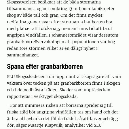
Skogsstyrelsen beräknar att de båda stormarna
tillsammans slog ner omkring 13 miljoner kubikmeter
skog av både tall och gran. Om det finns mycket
nedfallna granar kvar efter stormarna har borren bra
med platser att föröka sig, men än finns tid att ta ut
angripna vindfällen. I Johannesområdet visar dessutom
granbarkborreövervakningen att populationen var hög
redan före stormen vilket är en dåligt nyhet i
sammanhanget.
Spana efter granbarkborren
SLU Skogsskadecentrum uppmuntrar skogsägare att vara
vaksam över tecken på att granbarkborren finns i skogen
och i de nedblåsta träden. Skador som upptäcks kan
rapporteras i verktyget skogsskada.
‒ För att minimera risken att borrarna sprider sig till
friska träd bör angripna vindfällen tas om hand och det
är bra att avbarka det fällda trädet så att larver och ägg
dör, säger Maartje Klapwijk, analytiker vid SLU