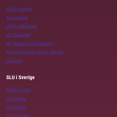
vill bli student
är journalist
vill bli doktorand
vill söka jobb
vill rapportera om naturen
är verksam inom SLU:s sektorer
är alumn
SLU i Sverige
Alla SLU-orter
SLU Alnarp
SLU Umeå
SLU Uppsala