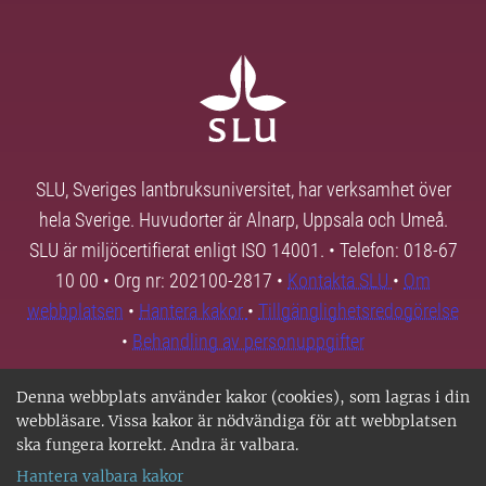
SLU, Sveriges lantbruksuniversitet, har verksamhet över
hela Sverige. Huvudorter är Alnarp, Uppsala och Umeå.
SLU är miljöcertifierat enligt ISO 14001. • Telefon: 018-67
10 00 • Org nr: 202100-2817 •
Kontakta SLU
•
Om
webbplatsen
•
Hantera kakor
•
Tillgänglighetsredogörelse
•
Behandling av personuppgifter
Denna webbplats använder kakor (cookies), som lagras i din
webbläsare. Vissa kakor är nödvändiga för att webbplatsen
ska fungera korrekt. Andra är valbara.
Hantera valbara kakor