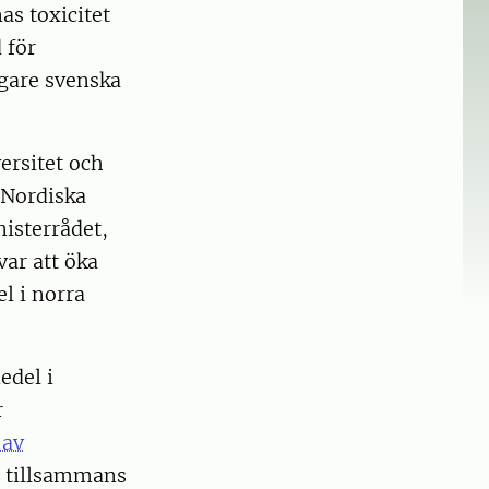
s toxicitet
 för
igare svenska
ersitet och
 Nordiska
isterrådet,
ar att öka
l i norra
edel i
r
 av
t tillsammans