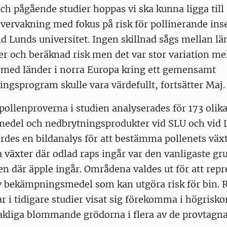
ch pågående studier hoppas vi ska kunna ligga till
övervakning med fokus på risk för pollinerande ins
d Lunds universitet. Ingen skillnad sågs mellan lä
r och beräknad risk men det var stor variation me
 med länder i norra Europa kring ett gemensamt
ngsprogram skulle vara värdefullt, fortsätter Maj.
ollenproverna i studien analyserades för 173 olik
del och nedbrytningsprodukter vid SLU och vid 
ordes en bildanalys för att bestämma pollenets väx
äxter där odlad raps ingår var den vanligaste gru
n där äpple ingår. Områdena valdes ut för att rep
 bekämpningsmedel som kan utgöra risk för bin. 
r i tidigare studier visat sig förekomma i högris
akliga blommande grödorna i flera av de provtagna