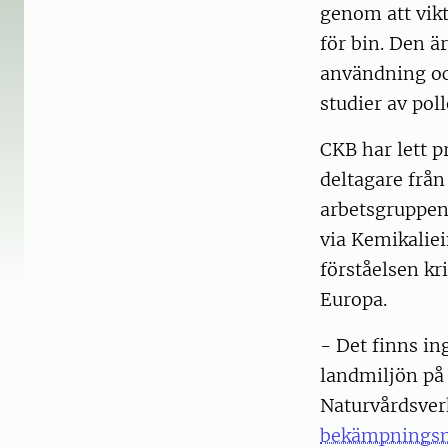
genom att vik
för bin. Den ä
användning oc
studier av po
CKB har lett p
deltagare från
arbetsgruppen 
via Kemikaliei
förståelsen k
Europa.
- Det finns i
landmiljön på
Naturvårdsver
bekämpnings