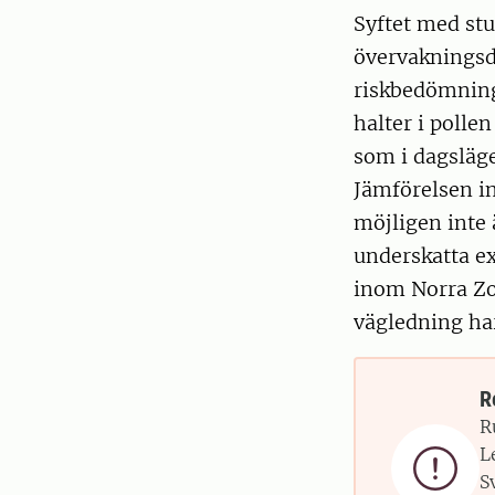
Syftet med stu
övervakningsd
riskbedömning
halter i polle
som i dagsläg
Jämförelsen i
möjligen inte 
underskatta e
inom Norra Zon
vägledning ha
R
R
L

S