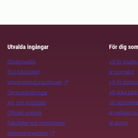
Utvalda ingångar
För dig so
Studentwebb
vill bli studen
SLU-biblioteket
är journalist
Universitetsdjursjukhuset
vill bli dokto
vill söka jobb
Centrumbildningar
vill rapporte
Art- och miljödata
är verksam i
Officiell statistik
är alumn
Fakulteter och institutioner
Medarbetarwebben