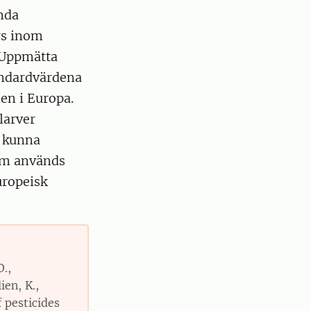
nda
rs inom
 Uppmätta
andardvärdena
en i Europa.
larver
e kunna
om används
uropeisk
O.,
ien, K.,
 pesticides