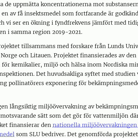
ta de uppmätta koncentrationerna mot substanserna
r en av få insektsmedel som fortfarande är godkänd
h vi ser en ökning i fyndfrekvens jämfört med tid
llen i samma region 2019-2021.
rojektet tillsammans med forskare från Lunds Univ
 Norge och Litauen. Projektet finansierades av den
för kemikalier, miljö och hälsa inom Nordiska min
nspektionen. Det huvudsakliga syftet med studien v
ring pollinatörers exponering för bekämpningsmede
ngen långsiktig miljöövervakning av bekämpningsm
 motsvarande sätt som det gör för vattenmiljön dä
ket finansierar den
nationella miljöövervakningen
medel
som SLU bedriver. Det genomförda projekte