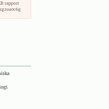
KB rapport
.5rg2oa0c6g
miska
logi