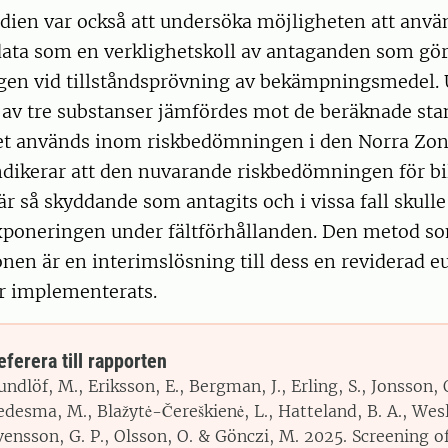
dien var också att undersöka möjligheten att anvä
ata som en verklighetskoll av antaganden som gö
en vid tillståndsprövning av bekämpningsmedel.
n av tre substanser jämfördes mot de beräknade st
et används inom riskbedömningen i den Norra Zon
ndikerar att den nuvarande riskbedömningen för bi
är så skyddande som antagits och i vissa fall skull
xponeringen under fältförhållanden. Den metod s
en är en interimslösning till dess en reviderad e
r implementerats.
eferera till rapporten
undlöf, M., Eriksson, E., Bergman, J., Erling, S., Jonsson, 
edesma, M., Blažytė-Čereškienė, L., Hatteland, B. A., Wesl
vensson, G. P., Olsson, O. & Gönczi, M. 2025. Screening of