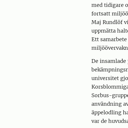
med tidigare o
fortsatt miljö
Maj Rundlöf vi
uppmätta halte
Ett samarbete
miljöövervakni
De insamlade p
bekämpningsme
universitet gj
Korsblommiga v
Sorbus-gruppe
användning av
äppelodling ha
var de huvuds