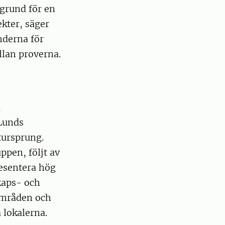
 grund för en
ekter, säger
nderna för
llan proverna.
a
Lunds
tursprung.
ppen, följt av
resentera hög
Raps- och
kområden och
 lokalerna.