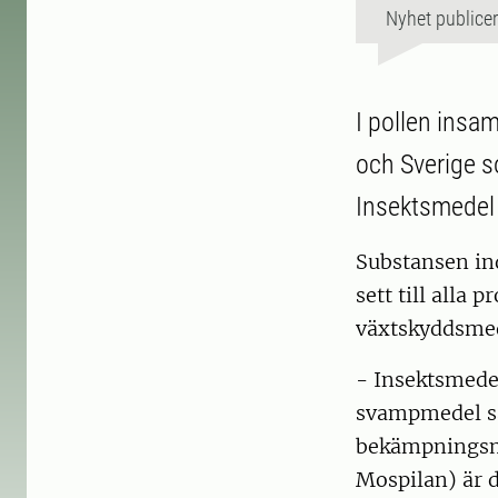
Nyhet publice
I pollen insa
och Sverige 
Insektsmedel u
Substansen in
sett till alla
växtskyddsmed
- Insektsmedel
svampmedel sä
bekämpningsme
Mospilan) är d