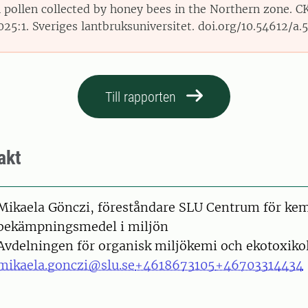
n pollen collected by honey bees in the Northern zone. C
025:1. Sveriges lantbruksuniversitet. doi.org/10.54612/a
Till rapporten
akt
on
Mikaela Gönczi, föreståndare SLU Centrum för ke
bekämpningsmedel i miljön
Avdelningen för organisk miljökemi och ekotoxiko
mikaela.gonczi@slu.se
+4618673105
+46703314434