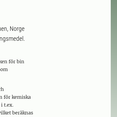
uen, Norge
ingsmedel.
ken för bin
 som
ch
m för kemiska
 t.ex.
ilket beräknas