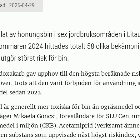
rad: 2025-04-29
mlat av honungsbin i sex jordbruksområden i Lita
sommaren 2024 hittades totalt 58 olika bekämpn
tgör störst risk för bin.
doxakarb gav upphov till den högsta beräknade ris
 prover, trots att den varit förbjuden för användning
el sedan 2022.
 är generellt mer toxiska för bin än ogräsmedel o
ger Mikaela Gönczi, föreståndare för SLU Centru
del i miljön (CKB). Acetamiprid (verksamt ämne i
en substans som uppvisade näst högst riskindex, v