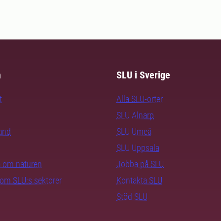
m
SLU i Sverige
t
Alla SLU-orter
SLU Alnarp
rand
SLU Umeå
SLU Uppsala
ra om naturen
Jobba på SLU
nom SLU:s sektorer
Kontakta SLU
Stöd SLU