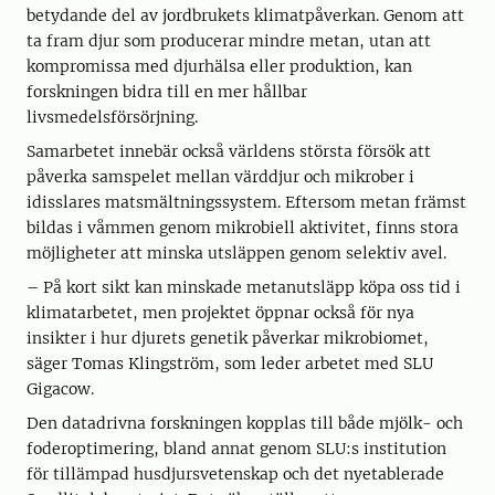
betydande del av jordbrukets klimatpåverkan. Genom att
ta fram djur som producerar mindre metan, utan att
kompromissa med djurhälsa eller produktion, kan
forskningen bidra till en mer hållbar
livsmedelsförsörjning.
Samarbetet innebär också världens största försök att
påverka samspelet mellan värddjur och mikrober i
idisslares matsmältningssystem. Eftersom metan främst
bildas i våmmen genom mikrobiell aktivitet, finns stora
möjligheter att minska utsläppen genom selektiv avel.
– På kort sikt kan minskade metanutsläpp köpa oss tid i
klimatarbetet, men projektet öppnar också för nya
insikter i hur djurets genetik påverkar mikrobiomet,
säger Tomas Klingström, som leder arbetet med SLU
Gigacow.
Den datadrivna forskningen kopplas till både mjölk- och
foderoptimering, bland annat genom SLU:s institution
för tillämpad husdjursvetenskap och det nyetablerade