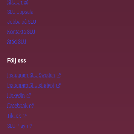
SLU Umeå
SLU Uppsala
Jobba på SLU
Kontakta SLU
Stöd SLU
Följ oss
Instagram SLU.Sweden
Instagram SLU.student
LinkedIn
Facebook
TikTok
SLU Play