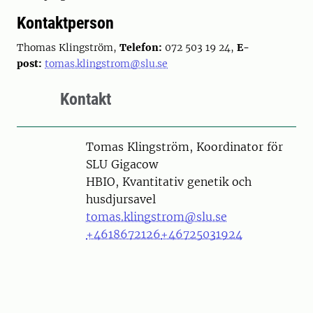
Kontaktperson
Thomas Klingström,
Telefon:
072 503 19 24,
E-
post:
tomas.klingstrom@slu.se
Kontakt
Person
Tomas Klingström, Koordinator för
SLU Gigacow
HBIO, Kvantitativ genetik och
husdjursavel
tomas.klingstrom@slu.se
+4618672126
+46725031924