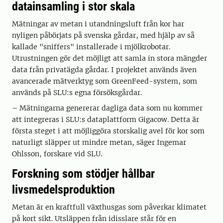
datainsamling i stor skala
Mätningar av metan i utandningsluft från kor har
nyligen påbörjats på svenska gårdar, med hjälp av så
kallade "sniffers" installerade i mjölkrobotar.
Utrustningen gör det möjligt att samla in stora mängder
data från privatägda gårdar. I projektet används även
avancerade mätverktyg som GreenFeed-system, som
används på SLU:s egna försöksgårdar.
– Mätningarna genererar dagliga data som nu kommer
att integreras i SLU:s dataplattform Gigacow. Detta är
första steget i att möjliggöra storskalig avel för kor som
naturligt släpper ut mindre metan, säger Ingemar
Ohlsson, forskare vid SLU.
Forskning som stödjer hållbar
livsmedelsproduktion
Metan är en kraftfull växthusgas som påverkar klimatet
på kort sikt. Utsläppen från idisslare står för en