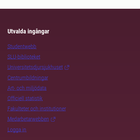
Utvalda ingångar
Studentwebb
SLU-biblioteket
Universitetsdjursjukhuset
Centrumbildningar
Art- och miljödata
Officiell statistik
Fakulteter och institutioner
Medarbetarwebben
Logga in