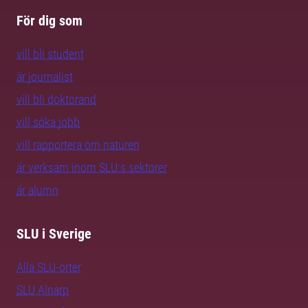
För dig som
vill bli student
är journalist
vill bli doktorand
vill söka jobb
vill rapportera om naturen
är verksam inom SLU:s sektorer
är alumn
SLU i Sverige
Alla SLU-orter
SLU Alnarp