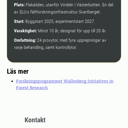
Plats:
Flakaliden, utanför Vindeln i Västerbotten. En del
av SLU:s fältforskningsinfrastruktur Svartberget.
Start:
Byggstart 2025, experimentstart 2027.
Varaktighet:
Minst 10 år, designat för upp till 20 år.
Omfattning:
24 provytor, med fyra upprepningar av
varje behandling, samt kontrollytor.
Läs mer
Forskningsprogrammet Wallenberg Initiatives in
Forest Research
Kontakt