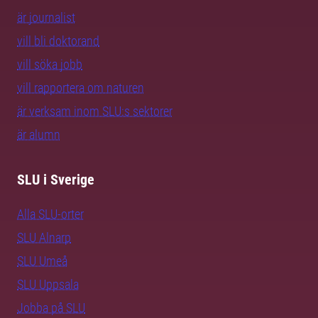
är journalist
vill bli doktorand
vill söka jobb
vill rapportera om naturen
är verksam inom SLU:s sektorer
är alumn
SLU i Sverige
Alla SLU-orter
SLU Alnarp
SLU Umeå
SLU Uppsala
Jobba på SLU