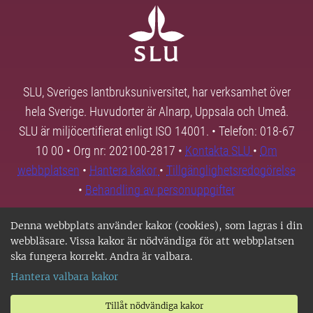
SLU, Sveriges lantbruksuniversitet, har verksamhet över
hela Sverige. Huvudorter är Alnarp, Uppsala och Umeå.
SLU är miljöcertifierat enligt ISO 14001. • Telefon: 018-67
10 00 • Org nr: 202100-2817 •
Kontakta SLU
•
Om
webbplatsen
•
Hantera kakor
•
Tillgänglighetsredogörelse
•
Behandling av personuppgifter
Denna webbplats använder kakor (cookies), som lagras i din
webbläsare. Vissa kakor är nödvändiga för att webbplatsen
ska fungera korrekt. Andra är valbara.
Hantera valbara kakor
Tillåt nödvändiga kakor