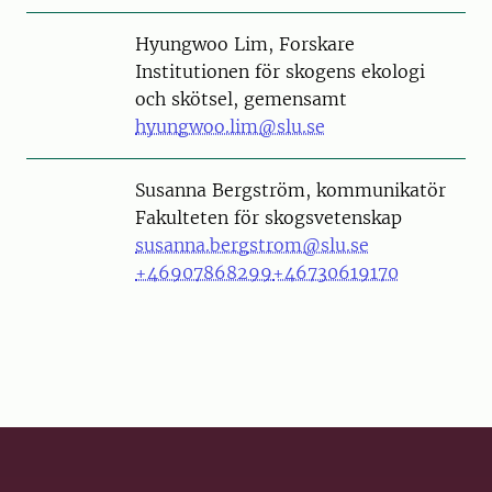
Person
Hyungwoo Lim, Forskare
Institutionen för skogens ekologi
och skötsel, gemensamt
hyungwoo.lim@slu.se
Person
Susanna Bergström, kommunikatör
Fakulteten för skogsvetenskap
susanna.bergstrom@slu.se
+46907868299
+46730619170