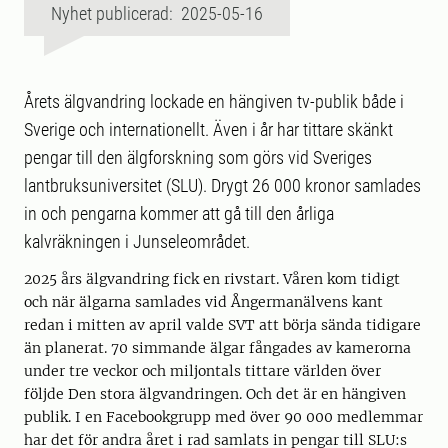
Nyhet publicerad: 2025-05-16
Årets älgvandring lockade en hängiven tv-publik både i
Sverige och internationellt. Även i år har tittare skänkt
pengar till den älgforskning som görs vid Sveriges
lantbruksuniversitet (SLU). Drygt 26 000 kronor samlades
in och pengarna kommer att gå till den årliga
kalvräkningen i Junseleområdet.
2025 års älgvandring fick en rivstart. Våren kom tidigt
och när älgarna samlades vid Ångermanälvens kant
redan i mitten av april valde SVT att börja sända tidigare
än planerat. 70 simmande älgar fångades av kamerorna
under tre veckor och miljontals tittare världen över
följde Den stora älgvandringen. Och det är en hängiven
publik. I en Facebookgrupp med över 90 000 medlemmar
har det för andra året i rad samlats in pengar till SLU:s