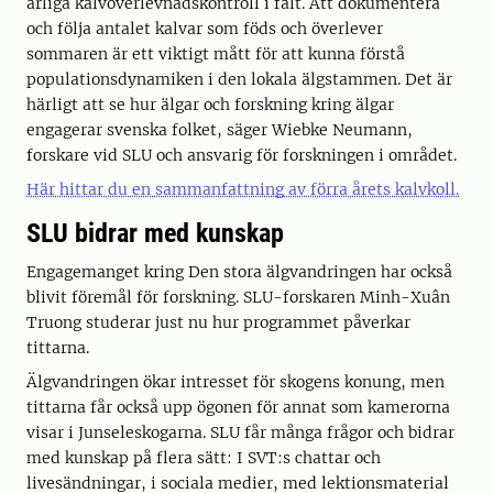
årliga kalvöverlevnadskontroll i fält. Att dokumentera
och följa antalet kalvar som föds och överlever
sommaren är ett viktigt mått för att kunna förstå
populationsdynamiken i den lokala älgstammen. Det är
härligt att se hur älgar och forskning kring älgar
engagerar svenska folket, säger Wiebke Neumann,
forskare vid SLU och ansvarig för forskningen i området.
Här hittar du en sammanfattning av förra årets kalvkoll.
SLU bidrar med kunskap
Engagemanget kring Den stora älgvandringen har också
blivit föremål för forskning. SLU-forskaren Minh-Xuân
Truong studerar just nu hur programmet påverkar
tittarna.
Älgvandringen ökar intresset för skogens konung, men
tittarna får också upp ögonen för annat som kamerorna
visar i Junseleskogarna. SLU får många frågor och bidrar
med kunskap på flera sätt: I SVT:s chattar och
livesändningar, i sociala medier, med lektionsmaterial