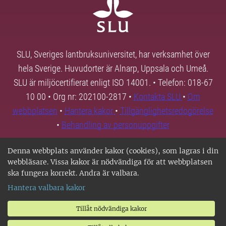
SLU, Sveriges lantbruksuniversitet, har verksamhet över
hela Sverige. Huvudorter är Alnarp, Uppsala och Umeå.
SLU är miljöcertifierat enligt ISO 14001. • Telefon: 018-67
10 00 • Org nr: 202100-2817 •
Kontakta SLU
•
Om
webbplatsen
•
Hantera kakor
•
Tillgänglighetsredogörelse
•
Behandling av personuppgifter
Denna webbplats använder kakor (cookies), som lagras i din
webbläsare. Vissa kakor är nödvändiga för att webbplatsen
ska fungera korrekt. Andra är valbara.
Hantera valbara kakor
Tillåt nödvändiga kakor