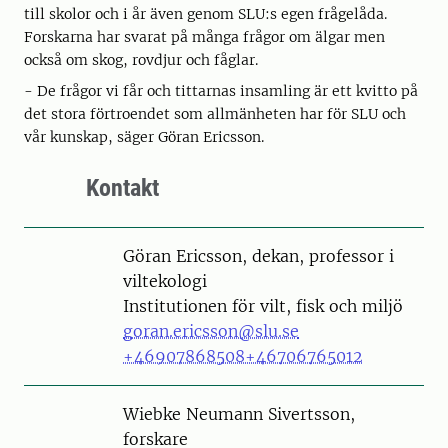
till skolor och i år även genom SLU:s egen frågelåda.
Forskarna har svarat på många frågor om älgar men
också om skog, rovdjur och fåglar.
- De frågor vi får och tittarnas insamling är ett kvitto på
det stora förtroendet som allmänheten har för SLU och
vår kunskap, säger Göran Ericsson.
Kontakt
Person
Göran Ericsson, dekan, professor i
viltekologi
Institutionen för vilt, fisk och miljö
goran.ericsson@slu.se
+46907868508
+46706765012
Person
Wiebke Neumann Sivertsson,
forskare