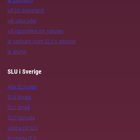
är journalist
vill bli doktorand
vill söka jobb
vill rapportera om naturen
är verksam inom SLU:s sektorer
är alumn
SLU i Sverige
Alla SLU-orter
SLU Alnarp
SLU Umeå
SLU Uppsala
Jobba på SLU
Kontakta SLU