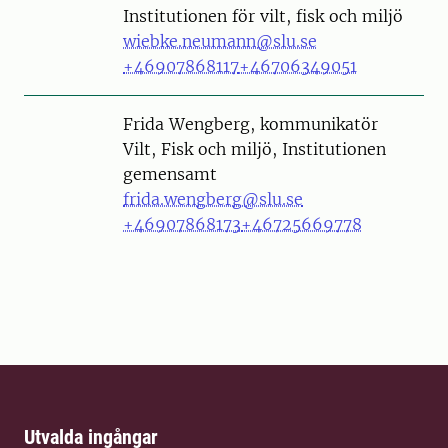
Institutionen för vilt, fisk och miljö
wiebke.neumann@slu.se
+46907868117
+46706349051
Person
Frida Wengberg, kommunikatör
Vilt, Fisk och miljö, Institutionen
gemensamt
frida.wengberg@slu.se
+46907868173
+46725669778
Utvalda ingångar