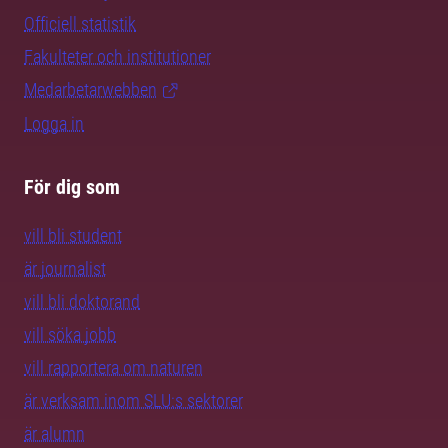
Officiell statistik
Fakulteter och institutioner
Medarbetarwebben
Logga in
För dig som
vill bli student
är journalist
vill bli doktorand
vill söka jobb
vill rapportera om naturen
är verksam inom SLU:s sektorer
är alumn