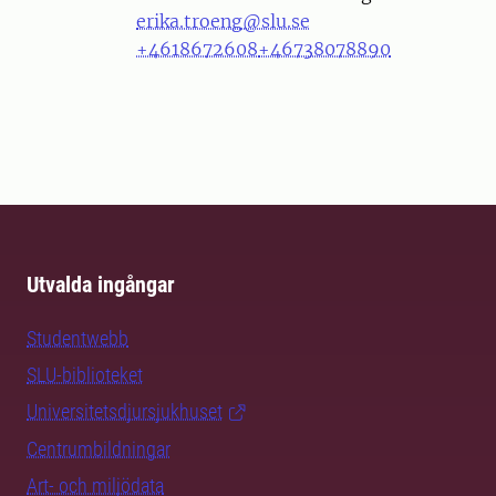
erika.troeng@slu.se
+4618672608
+46738078890
Utvalda ingångar
Studentwebb
SLU-biblioteket
Universitetsdjursjukhuset
Centrumbildningar
Art- och miljödata