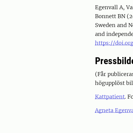
Egenvall A, V
Bonnett BN (20
Sweden and No
and independen
https://doi.or
Pressbild
(Får publiceras
högupplöst bil
Kattpatient
. F
Agneta Egenva