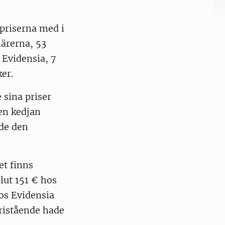
 priserna med i
närerna, 53
 Evidensia, 7
er.
 sina priser
en kedjan
ade den
et finns
lut 151 € hos
os Evidensia
fristående hade