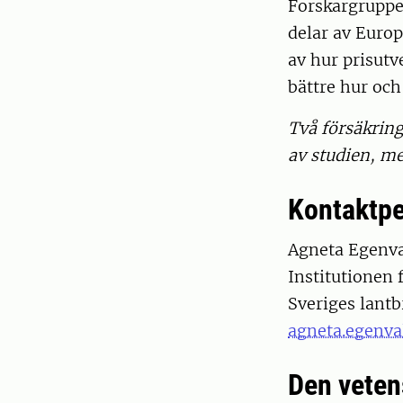
Forskargruppe
delar av Europ
av hur prisutv
bättre hur och
Två försäkring
av studien, me
Kontaktp
Agneta Egenva
Institutionen 
Sveriges lantb
agneta.egenva
Den veten