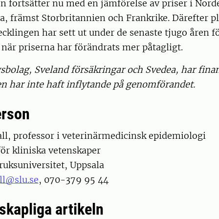
n fortsätter nu med en jämförelse av priser i Nor
a, främst Storbritannien och Frankrike. Därefter p
ecklingen har sett ut under de senaste tjugo åren fö
 när priserna har förändrats mer påtagligt.
sbolag, Sveland försäkringar och Svedea, har finan
n har inte haft inflytande på genomförandet.
erson
ll, professor i veterinärmedicinsk epidemiologi
för kliniska vetenskaper
ruksuniversitet, Uppsala
ll@slu.se
, 070-379 95 44
skapliga artikeln