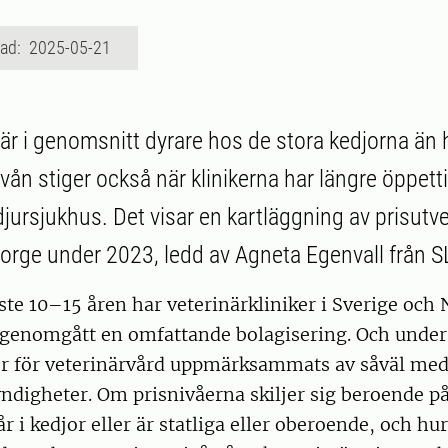
rad: 2025-05-21
 är i genomsnitt dyrare hos de stora kedjorna än 
nivån stiger också när klinikerna har längre öppetti
jursjukhus. Det visar en kartläggning av prisutve
orge under 2023, ledd av Agneta Egenvall från S
te 10–15 åren har veterinärkliniker i Sverige och 
 genomgått en omfattande bolagisering. Och under 
r för veterinärvård uppmärksammats av såväl me
digheter. Om prisnivåerna skiljer sig beroende p
r i kedjor eller är statliga eller oberoende, och hur