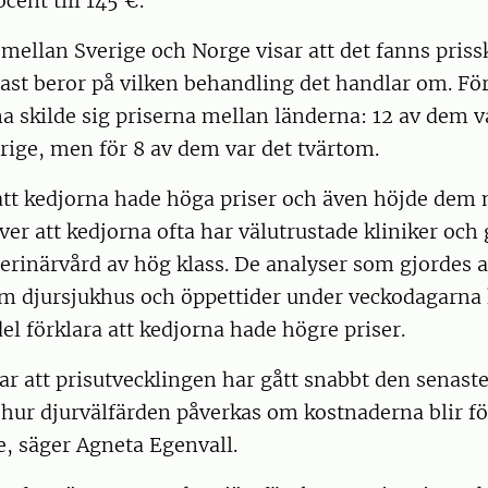
cent till 145 €.
mellan Sverige och Norge visar att det fanns priss
rast beror på vilken behandling det handlar om. Fö
 skilde sig priserna mellan länderna: 12 av dem va
rige, men för 8 av dem var det tvärtom.
att kedjorna hade höga priser och även höjde dem 
ver att kedjorna ofta har välutrustade kliniker och
terinärvård av hög klass. De analyser som gjordes 
som djursjukhus och öppettider under veckodagarna
 del förklara att kedjorna hade högre priser.
ar att prisutvecklingen har gått snabbt den senaste
r hur djurvälfärden påverkas om kostnaderna blir fö
e, säger Agneta Egenvall.