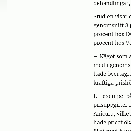
behandlingar,
Studien visar 
genomsnitt 8 p
procent hos D
procent hos Ve
– Något som st
med i genomsni
hade övertagit
kraftiga prish
Ett exempel på
prisuppgifter 
Anicura, vilke
hade priset ök