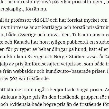
er och utrustningsnivå påverkar prissättningen, h
enskapligt, förrän nu.
ll är professor vid SLU och har forskat mycket om
t nytt intresse är att kartlägga och förstå prissätt
en, både i Sverige och omvärlden. Tillsammans med
e och Kanada har hon nyligen publicerat en studie
en för 37 typer av behandlingar på hund, katt eller 
inärkliniker i Sverige och Norge. Studien avser år 
älp av prisjämförelsesajten vetpris.se, som både i
 från webbsidor och kundkvitto-baserade priser. I
arav 502 var fristående.
att kliniker som ingår i kedjor hade högst priser. A
Anicura högre pris än den fristående gruppen för 
och Evidensia hade högre pris än de fristående för