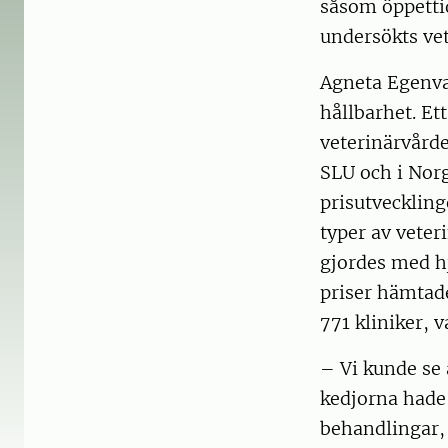
såsom öppettid
undersökts vet
Agneta Egenva
hållbarhet. Et
veterinärvård
SLU och i Norg
prisutveckling
typer av veter
gjordes med hj
priser hämtade
771 kliniker, v
– Vi kunde se 
kedjorna hade 
behandlingar, 