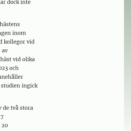
ar dock inte
 hästens
ningen inom
 kollegor vid
 av
häst vid olika
2023 och
nnehåller
 studien ingick
v de två stora
17
 20