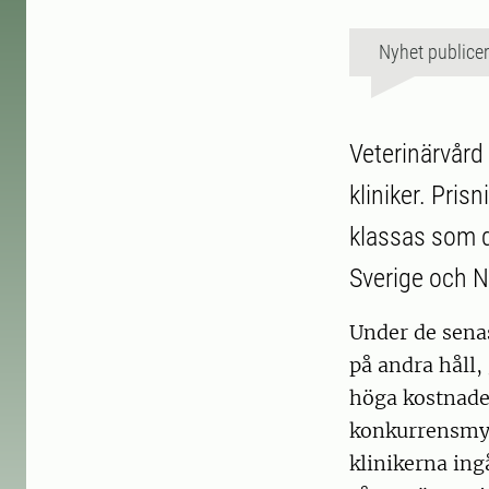
Nyhet publice
Veterinärvård
kliniker. Pris
klassas som d
Sverige och N
Under de senas
på andra håll,
höga kostnade
konkurrensmyn
klinikerna ingå