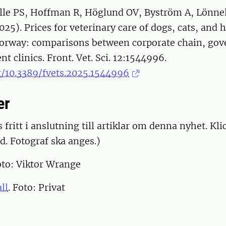
alle PS, Hoffman R, Höglund OV, Byström A, Lönnel
25). Prices for veterinary care of dogs, cats, and 
rway: comparisons between corporate chain, go
t clinics. Front. Vet. Sci. 12:1544996.
g/10.3389/fvets.2025.1544996
er
 fritt i anslutning till artiklar om denna nyhet. Kli
d. Fotograf ska anges.)
oto: Viktor Wrange
ll
. Foto: Privat