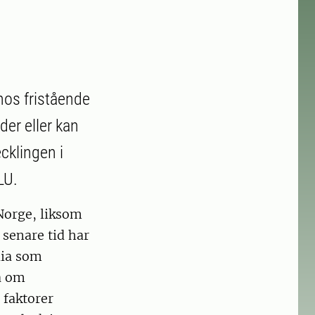
hos fristående
der eller kan
cklingen i
LU.
Norge, liksom
senare tid har
dia som
å om
 faktorer