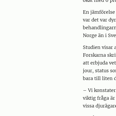
ökat med 6 pro
En jämförelse 
var det var dy
behandlingarna
Norge än i Sve
Studien visar 
Forskarna skri
att erbjuda ve
jour, status 
bara till liten
– Vi konstater
viktig fråga ä
vissa djurägar