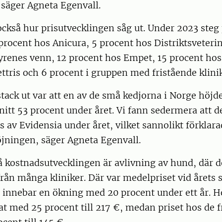
 säger Agneta Egenvall.
också hur prisutvecklingen såg ut. Under 2023 steg
rocent hos Anicura, 5 procent hos Distriktsveteri
yrenes venn, 12 procent hos Empet, 15 procent hos
ttris och 6 procent i gruppen med fristående klinik
ack ut var att en av de små kedjorna i Norge höjde
tt 53 procent under året. Vi fann sedermera att d
s av Evidensia under året, vilket sannolikt förklar
öjningen, säger Agneta Egenvall.
 kostnadsutvecklingen är avlivning av hund, där d
från många kliniker. Där var medelpriset vid årets s
t innebar en ökning med 20 procent under ett år. H
at med 25 procent till 217 €, medan priset hos de 