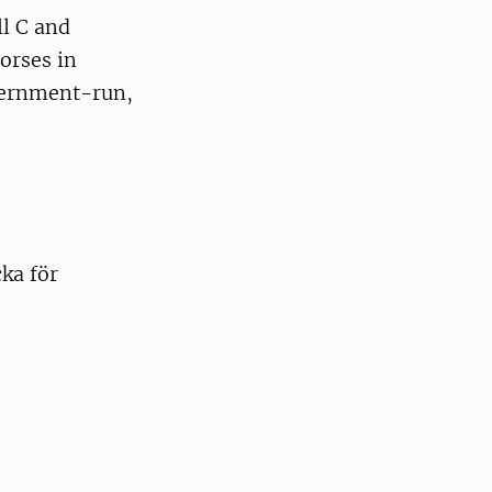
l C and
horses in
vernment-run,
cka för