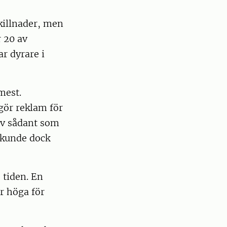
killnader, men
r 20 av
r dyrare i
mest.
 gör reklam för
av sådant som
 kunde dock
 tiden. En
r höga för