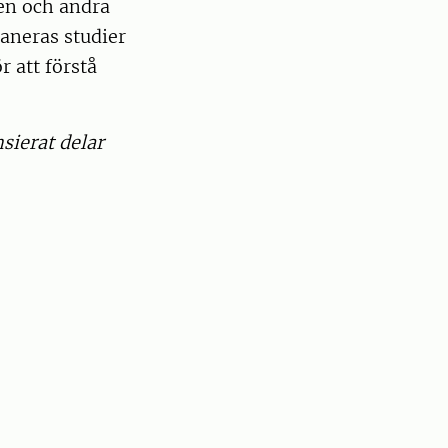
den och andra
laneras studier
r att förstå
sierat delar