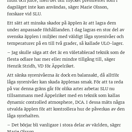
must och juice, men det blir mycket pressrester som i
dagsläget inte kan användas, säger Marie Olsson,
forskare vid SLU.
Ett sätt att minska skador på äpplen är att lagra dem
under anpassade förhållanden. I dag lagras en stor del av
svenska äpplen i miljöer med väldigt låga syrenivåer och
temperaturer på en till två grader, så kallade ULO-lager.
– Jag skulle säga att det är en väletablerad teknik som de
flesta odlare har mer eller mindre tillgång till, säger
Henrik Stridh, VD för Äppelriket.
Att sänka syrenivåerna är dock en balansakt, då alltför
låga syrenivåer kan skada äpplenas smak. För att ta reda
på var denna gräns går för olika arter arbetar SLU nu
tillsammans med Äppelriket med en teknik som kallas
dynamic controlled atmosphere, DCA. I dessa mäts några
utvalda äpplen för att kontrollera hur de påverkas av den
låga syrehalten.
– Det börjar bli vanligare i stora delar av världen, säger
Marie Olsson.