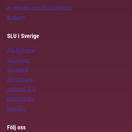
är verksam inom SLU:s sektorer
är alumn
SLU i Sverige
Alla SLU-orter
SLU Alnarp
SLU Umeå
SLU Uppsala
Jobba på SLU
Kontakta SLU
Stöd SLU
Följ oss