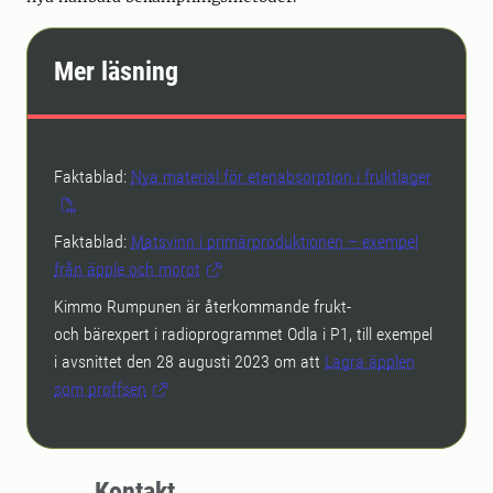
Mer läsning
Faktablad:
Nya material för etenabsorption i fruktlager
Faktablad:
M
atsvinn i primärproduktionen – exempel
från äpple och morot
Kimmo
Rumpunen
är återkommande frukt-
och
bärexpert
i radioprogrammet Odla i P1, till exempel
i avsnittet den 28 augusti 2023 om att
Lagra äpplen
som proffsen
Kontakt