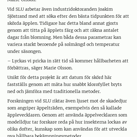
Vid SLU arbetar även industridoktoranden Joakim
Sjöstrand med att söka efter den bästa tidpunkten för att
skörda äpplen. Tidigare har detta bland annat gjorts
genom att titta på äpplets färg och att räkna antalet
dagar från blomning. Men båda dessa parametrar kan
variera starkt beroende på solmängd och temperatur
under säsongen.
– Lyckas vi pricka in rätt tid så kommer hållbarheten att
förbättras, säger Marie Olsson.
Unikt för detta projekt är att datum för skörd här
fastställs genom att mäta hur snabbt klorofyllet bryts
ned och jämföra med traditionella metoder.
Forskningen vid SLU riktar även ljuset mot de skadedjur
som angriper äppelträden, exempelvis den så kallade
äpplevecklaren. Genom att använda äppelvecklaren som
modelldjur tar forskare reda på hur insekterna lockas av
olika dofter, kunskap som kan användas för att utveckla
nya hållbara bekämpningsmetoder.