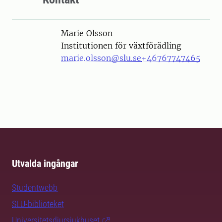
Person
Marie Olsson
Institutionen för växtförädling
marie.olsson@slu.se
+46767747465
Utvalda ingångar
Studentwebb
SLU-biblioteket
Universitetsdjursjukhuset