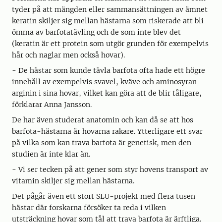
tyder på att mängden eller sammansättningen av ämnet
keratin skiljer sig mellan hästarna som riskerade att bli
ömma av barfotatävling och de som inte blev det
(keratin är ett protein som utgör grunden för exempelvis
hår och naglar men också hovar).
- De hästar som kunde tävla barfota ofta hade ett högre
innehåll av exempelvis svavel, kväve och aminosyran
arginin i sina hovar, vilket kan göra att de blir tåligare,
förklarar Anna Jansson.
De har även studerat anatomin och kan då se att hos
barfota-hästarna är hovarna rakare. Ytterligare ett svar
på vilka som kan trava barfota är genetisk, men den
studien är inte klar än.
- Vi ser tecken på att gener som styr hovens transport av
vitamin skiljer sig mellan hästarna.
Det pågår även ett stort SLU-projekt med flera tusen
hästar där forskarna försöker ta reda i vilken
utsträckning hovar som tål att trava barfota är ärftliga.