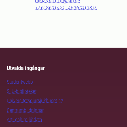
niklas.storm@slu.se
+4618671423
+46765310814
Utvalda ingångar
Studentwebb
SLU-biblioteket
Universitetsdjursjukhuset
Centrumbildningar
Art- och miljödata