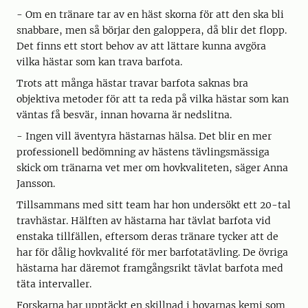
- Om en tränare tar av en häst skorna för att den ska bli
snabbare, men så börjar den galoppera, då blir det flopp.
Det finns ett stort behov av att lättare kunna avgöra
vilka hästar som kan trava barfota.
Trots att många hästar travar barfota saknas bra
objektiva metoder för att ta reda på vilka hästar som kan
väntas få besvär, innan hovarna är nedslitna.
- Ingen vill äventyra hästarnas hälsa. Det blir en mer
professionell bedömning av hästens tävlingsmässiga
skick om tränarna vet mer om hovkvaliteten, säger Anna
Jansson.
Tillsammans med sitt team har hon undersökt ett 20-tal
travhästar. Hälften av hästarna har tävlat barfota vid
enstaka tillfällen, eftersom deras tränare tycker att de
har för dålig hovkvalité för mer barfotatävling. De övriga
hästarna har däremot framgångsrikt tävlat barfota med
täta intervaller.
Forskarna har upptäckt en skillnad i hovarnas kemi som