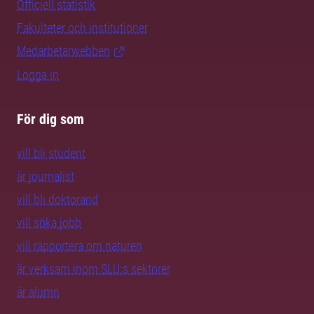
Officiell statistik
Fakulteter och institutioner
Medarbetarwebben
Logga in
För dig som
vill bli student
är journalist
vill bli doktorand
vill söka jobb
vill rapportera om naturen
är verksam inom SLU:s sektorer
är alumn