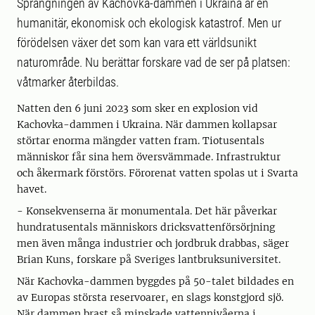
Sprängningen av Kachovka-dammen i Ukraina är en
humanitär, ekonomisk och ekologisk katastrof. Men ur
förödelsen växer det som kan vara ett världsunikt
naturområde. Nu berättar forskare vad de ser på platsen:
våtmarker återbildas.
Natten den 6 juni 2023 som sker en explosion vid
Kachovka-dammen i Ukraina. När dammen kollapsar
störtar enorma mängder vatten fram. Tiotusentals
människor får sina hem översvämmade. Infrastruktur
och åkermark förstörs. Förorenat vatten spolas ut i Svarta
havet.
- Konsekvenserna är monumentala. Det här påverkar
hundratusentals människors dricksvattenförsörjning
men även många industrier och jordbruk drabbas, säger
Brian Kuns, forskare på Sveriges lantbruksuniversitet.
När Kachovka-dammen byggdes på 50-talet bildades en
av Europas största reservoarer, en slags konstgjord sjö.
När dammen brast så minskade vattennivåerna i