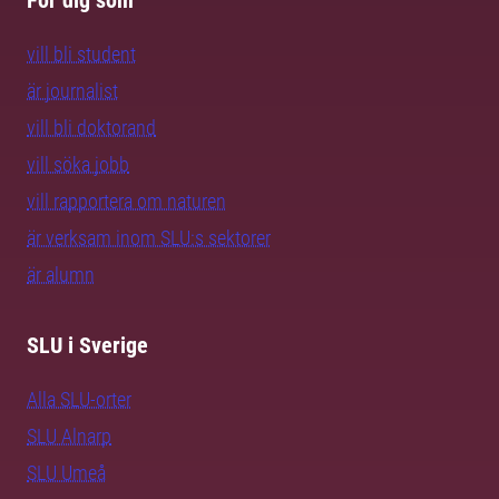
För dig som
vill bli student
är journalist
vill bli doktorand
vill söka jobb
vill rapportera om naturen
är verksam inom SLU:s sektorer
är alumn
SLU i Sverige
Alla SLU-orter
SLU Alnarp
SLU Umeå