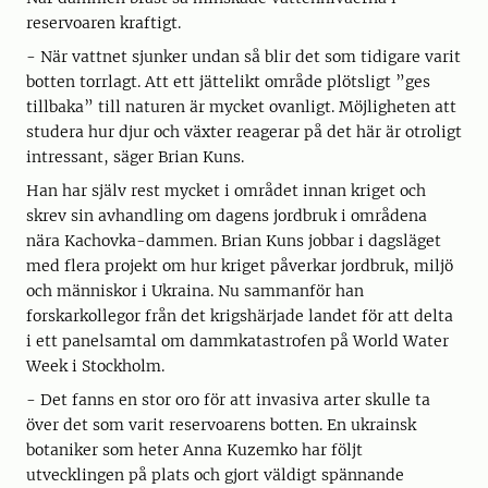
reservoaren kraftigt.
- När vattnet sjunker undan så blir det som tidigare varit
botten torrlagt. Att ett jättelikt område plötsligt ”ges
tillbaka” till naturen är mycket ovanligt. Möjligheten att
studera hur djur och växter reagerar på det här är otroligt
intressant, säger Brian Kuns.
Han har själv rest mycket i området innan kriget och
skrev sin avhandling om dagens jordbruk i områdena
nära Kachovka-dammen. Brian Kuns jobbar i dagsläget
med flera projekt om hur kriget påverkar jordbruk, miljö
och människor i Ukraina. Nu sammanför han
forskarkollegor från det krigshärjade landet för att delta
i ett panelsamtal om dammkatastrofen på World Water
Week i Stockholm.
- Det fanns en stor oro för att invasiva arter skulle ta
över det som varit reservoarens botten. En ukrainsk
botaniker som heter Anna Kuzemko har följt
utvecklingen på plats och gjort väldigt spännande