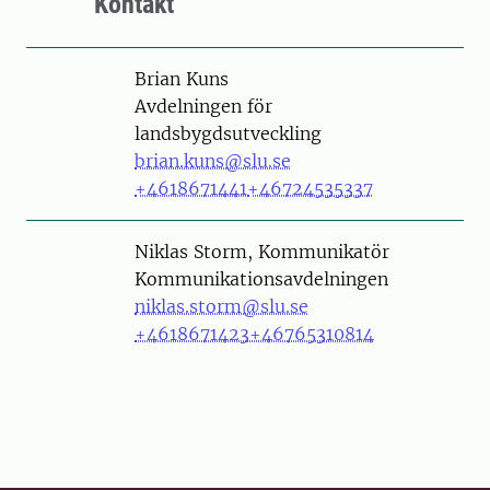
Kontakt
Person
Brian Kuns
Avdelningen för
landsbygdsutveckling
brian.kuns@slu.se
+4618671441
+46724535337
Person
Niklas Storm, Kommunikatör
Kommunikationsavdelningen
niklas.storm@slu.se
+4618671423
+46765310814