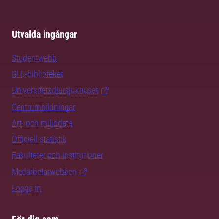
Utvalda ingångar
Studentwebb
SLU-biblioteket
Universitetsdjursjukhuset
Centrumbildningar
Art- och miljödata
Officiell statistik
Fakulteter och institutioner
Medarbetarwebben
Logga in