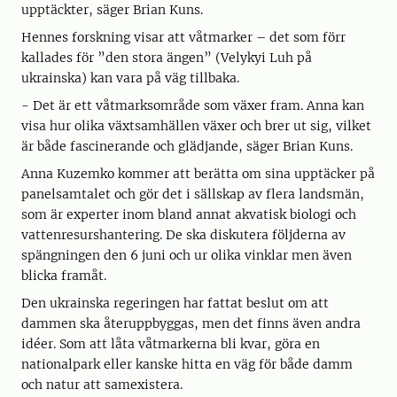
upptäckter, säger Brian Kuns.
Hennes forskning visar att våtmarker – det som förr
kallades för ”den stora ängen” (Velykyi Luh på
ukrainska) kan vara på väg tillbaka.
- Det är ett våtmarksområde som växer fram. Anna kan
visa hur olika växtsamhällen växer och brer ut sig, vilket
är både fascinerande och glädjande, säger Brian Kuns.
Anna Kuzemko kommer att berätta om sina upptäcker på
panelsamtalet och gör det i sällskap av flera landsmän,
som är experter inom bland annat akvatisk biologi och
vattenresurshantering. De ska diskutera följderna av
spängningen den 6 juni och ur olika vinklar men även
blicka framåt.
Den ukrainska regeringen har fattat beslut om att
dammen ska återuppbyggas, men det finns även andra
idéer. Som att låta våtmarkerna bli kvar, göra en
nationalpark eller kanske hitta en väg för både damm
och natur att samexistera.