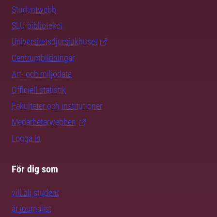
Studentwebb
SLU-biblioteket
Universitetsdjursjukhuset
Centrumbildningar
Art- och miljödata
Officiell statistik
Fakulteter och institutioner
Medarbetarwebben
Logga in
För dig som
vill bli student
är journalist