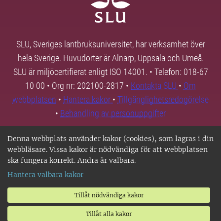
SLU, Sveriges lantbruksuniversitet, har verksamhet över
hela Sverige. Huvudorter är Alnarp, Uppsala och Umeå.
SLU är miljöcertifierat enligt ISO 14001. • Telefon: 018-67
10 00 • Org nr: 202100-2817 •
Kontakta SLU
•
Om
webbplatsen
•
Hantera kakor
•
Tillgänglighetsredogörelse
•
Behandling av personuppgifter
Denna webbplats använder kakor (cookies), som lagras i din
webbläsare. Vissa kakor är nödvändiga för att webbplatsen
ska fungera korrekt. Andra är valbara.
Hantera valbara kakor
Tillåt nödvändiga kakor
Tillåt alla kakor