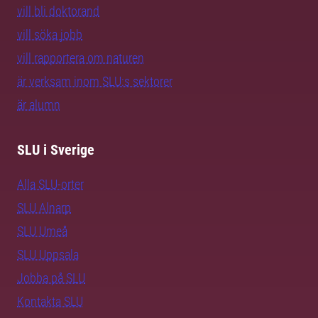
vill bli doktorand
vill söka jobb
vill rapportera om naturen
är verksam inom SLU:s sektorer
är alumn
SLU i Sverige
Alla SLU-orter
SLU Alnarp
SLU Umeå
SLU Uppsala
Jobba på SLU
Kontakta SLU