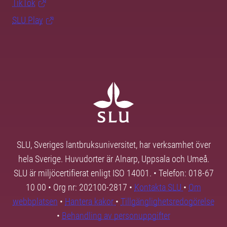
TikTok
SLU Play
SLU, Sveriges lantbruksuniversitet, har verksamhet över
hela Sverige. Huvudorter är Alnarp, Uppsala och Umeå.
SLU är miljöcertifierat enligt ISO 14001. • Telefon: 018-67
10 00 • Org nr: 202100-2817 •
Kontakta SLU
•
Om
webbplatsen
•
Hantera kakor
•
Tillgänglighetsredogörelse
•
Behandling av personuppgifter