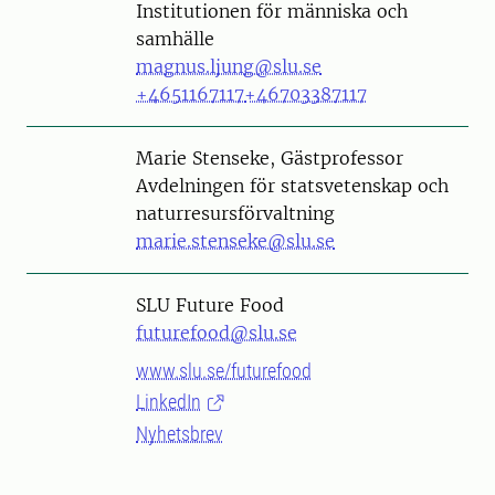
Institutionen för människa och
samhälle
magnus.ljung@slu.se
+4651167117
+46703387117
Person
Marie Stenseke, Gästprofessor
Avdelningen för statsvetenskap och
naturresursförvaltning
marie.stenseke@slu.se
SLU Future Food
futurefood@slu.se
www.slu.se/futurefood
LinkedIn
Nyhetsbrev