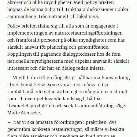
aktörer och olika myndigheter. Med policy briefen
hoppas de kunna bidra till fruktbara diskussioner i olika
sammanhang, från nationell till lokal nivå.
Policy briefen riktar sig till alla som är engagerade i
implementeringen av naturrestaureringsförordningen
och framförallt personer på olika myndigheter som har
särskilt ansvar för planering och genomförande.
Kopplingen till pågående dialogprocesser hos de fem
nationella myndigheterna med utpekat ansvar är särskilt
intressant och där har en dialog redan inletts.
– Vi vill bidra till en långsiktigt hållbar markanvändning
i bred bemärkelse, som svarar mot många olika
samhällsmål vid sidan av biologisk mångfald och klimat
som till exempel levande landsbygd, hållbar
livsmedelsproduktion och social sammanhållning. säger
Marie Stenseke.
– När vi ska omsätta förordningen i praktiken, dvs
genomföra konkreta restaureringar, så måste vi beakta
flera olika aspekter och involvera en bred grupp av