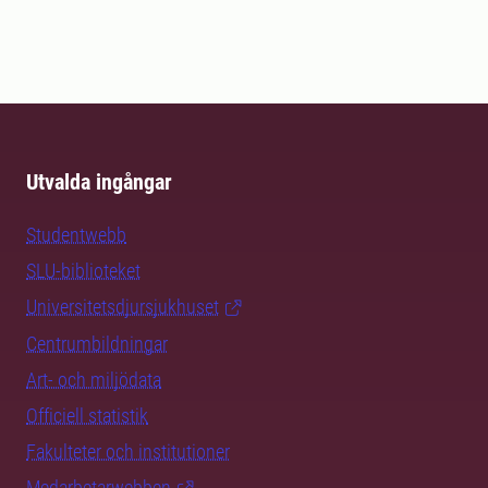
Utvalda ingångar
Studentwebb
SLU-biblioteket
Universitetsdjursjukhuset
Centrumbildningar
Art- och miljödata
Officiell statistik
Fakulteter och institutioner
Medarbetarwebben