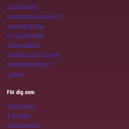
SLU-biblioteket
Universitetsdjursjukhuset
Centrumbildningar
Art- och miljödata
Officiell statistik
Fakulteter och institutioner
Medarbetarwebben
Logga in
För dig som
vill bli student
är journalist
vill bli doktorand