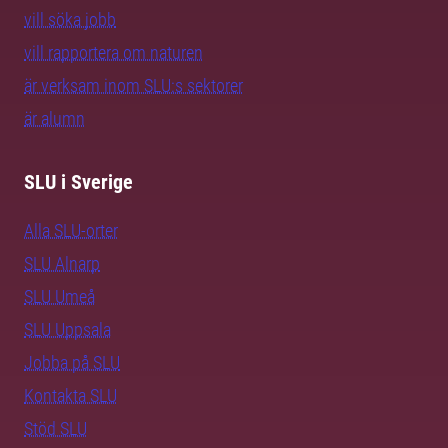
vill söka jobb
vill rapportera om naturen
är verksam inom SLU:s sektorer
är alumn
SLU i Sverige
Alla SLU-orter
SLU Alnarp
SLU Umeå
SLU Uppsala
Jobba på SLU
Kontakta SLU
Stöd SLU