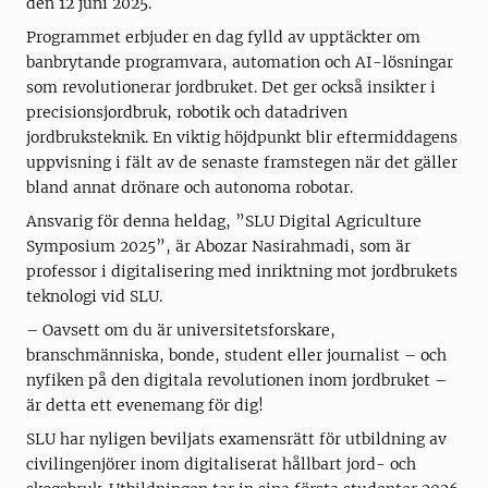
den 12 juni 2025.
Programmet erbjuder en dag fylld av upptäckter om
banbrytande programvara, automation och AI-lösningar
som revolutionerar jordbruket. Det ger också insikter i
precisionsjordbruk, robotik och datadriven
jordbruksteknik. En viktig höjdpunkt blir eftermiddagens
uppvisning i fält av de senaste framstegen när det gäller
bland annat drönare och autonoma robotar.
Ansvarig för denna heldag, ”SLU Digital Agriculture
Symposium 2025”, är Abozar Nasirahmadi, som är
professor i digitalisering med inriktning mot jordbrukets
teknologi vid SLU.
– Oavsett om du är universitetsforskare,
branschmänniska, bonde, student eller journalist – och
nyfiken på den digitala revolutionen inom jordbruket –
är detta ett evenemang för dig!
SLU har nyligen beviljats examensrätt för utbildning av
civilingenjörer inom digitaliserat hållbart jord- och