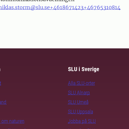
niklas.storm@slu.se
+4618671423
+46765310814
m
SLU i Sverige
t
Alla SLU-orter
SLU Alnarp
rand
SLU Umeå
SLU Uppsala
ra om naturen
Jobba på SLU