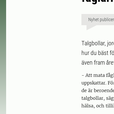
Nyhet publice
Talgbollar, jo
hur du bäst fö
även fram året
- Att mata få
uppskattar. Fö
de är beroende
talgbollar, sä
hälsa, och till