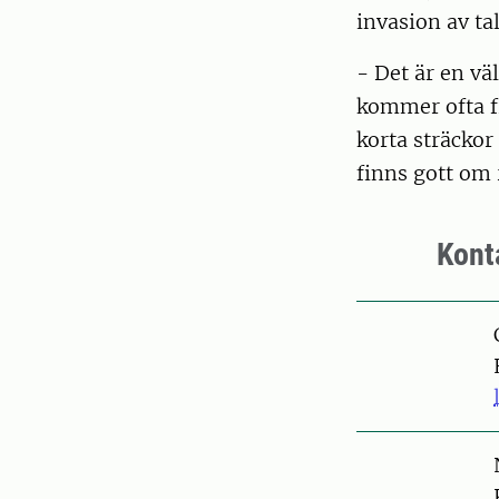
invasion av ta
- Det är en vä
kommer ofta fr
korta sträckor
finns gott om 
Kont
Pers
Pers