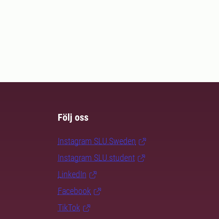
Följ oss
Instagram SLU.Sweden
Instagram SLU.student
LinkedIn
Facebook
TikTok