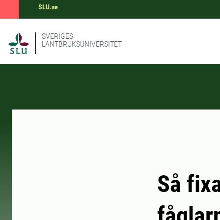
SLU.se
SVERIGES
LANTBRUKSUNIVERSITET
Så fix
fåglar