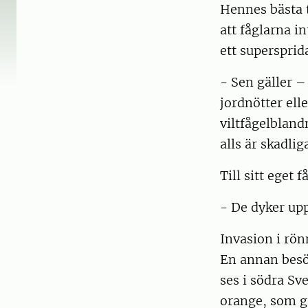
Hennes bästa t
att fåglarna in
ett supersprid
- Sen gäller – 
jordnötter ell
viltfågelbland
alls är skadlig
Till sitt eget
- De dyker upp
Invasion i rö
En annan besök
ses i södra Sve
orange, som gä