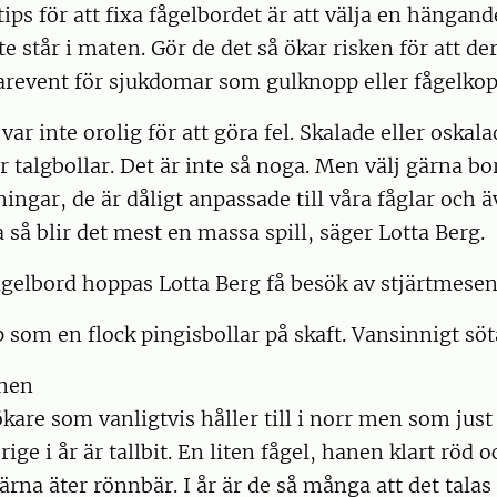
ips för att fixa fågelbordet är att välja en hängand
te står i maten. Gör de det så ökar risken för att der
arevent för sjukdomar som gulknopp eller fågelkop
var inte orolig för att göra fel. Skalade eller oskal
er talgbollar. Det är inte så noga. Men välj gärna bo
ningar, de är dåligt anpassade till våra fåglar och 
a så blir det mest en massa spill, säger Lotta Berg.
 fågelbord hoppas Lotta Berg få besök av stjärtmesen
 som en flock pingisbollar på skaft. Vansinnigt söt
nnen
are som vanligtvis håller till i norr men som just 
rige i år är tallbit. En liten fågel, hanen klart röd
rna äter rönnbär. I år är de så många att det tala