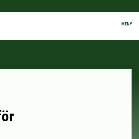
MENY
för