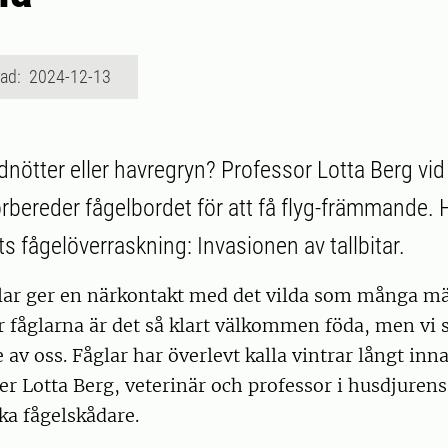
rad: 2024-12-13
rdnötter eller havregryn? Professor Lotta Berg vid
rbereder fågelbordet för att få flyg-främmande. H
s fågelöverraskning: Invasionen av tallbitar.
glar ger en närkontakt med det vilda som många m
r fåglarna är det så klart välkommen föda, men vi sk
 av oss. Fåglar har överlevt kalla vintrar långt inn
ger Lotta Berg, veterinär och professor i husdjuren
ika fågelskådare.