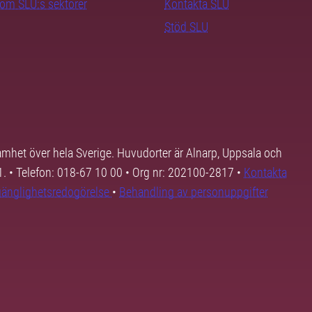
nom SLU:s sektorer
Kontakta SLU
Stöd SLU
samhet över hela Sverige. Huvudorter är Alnarp, Uppsala och
01. • Telefon: 018-67 10 00 • Org nr: 202100-2817 •
Kontakta
lgänglighetsredogörelse
•
Behandling av personuppgifter