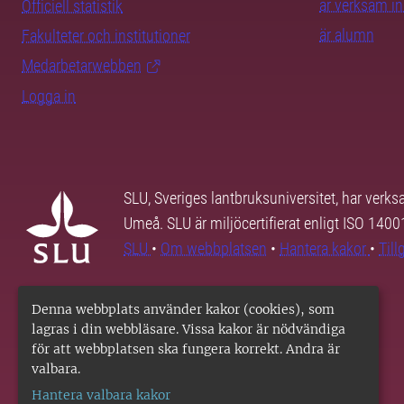
är verksam i
Officiell statistik
är alumn
Fakulteter och institutioner
Medarbetarwebben
Logga in
SLU, Sveriges lantbruksuniversitet, har verk
Umeå. SLU är miljöcertifierat enligt ISO 140
SLU
•
Om webbplatsen
•
Hantera kakor
•
Til
Denna webbplats använder kakor (cookies), som
lagras i din webbläsare. Vissa kakor är nödvändiga
för att webbplatsen ska fungera korrekt. Andra är
valbara.
Hantera valbara kakor