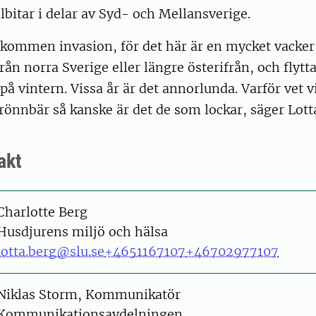
llbitar i delar av Syd- och Mellansverige.
lkommen invasion, för det här är en mycket vacker 
ån norra Sverige eller längre österifrån, och flytta
 på vintern. Vissa år är det annorlunda. Varför vet v
rönnbär så kanske är det de som lockar, säger Lott
akt
on
Charlotte Berg
Husdjurens miljö och hälsa
lotta.berg@slu.se
+4651167107
+46702977107
on
Niklas Storm, Kommunikatör
Kommunikationsavdelningen