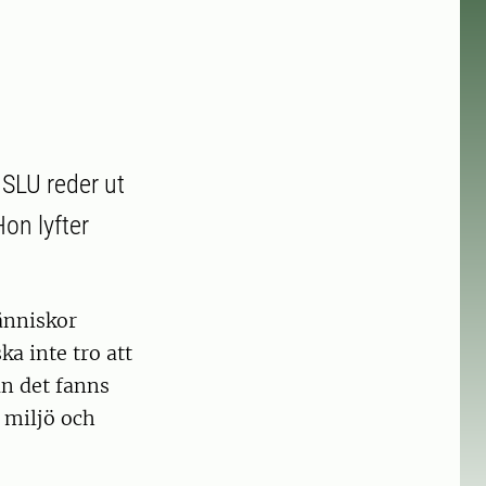
 SLU reder ut
on lyfter
änniskor
a inte tro att
an det fanns
s miljö och