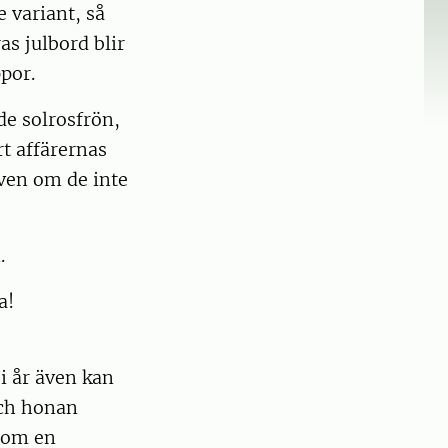
e variant, så
as julbord blir
por.
ade solrosfrön,
rt affärernas
även om de inte
.
a!
i år även kan
 och honan
s om en