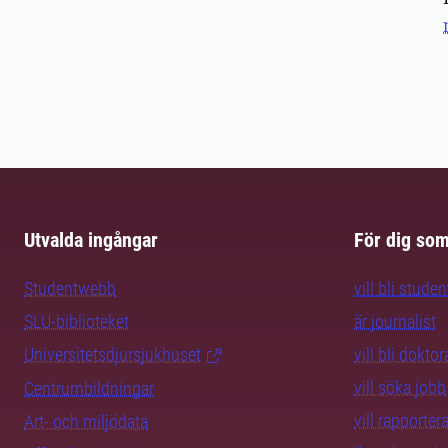
Utvalda ingångar
För dig so
Studentwebb
vill bli studen
SLU-biblioteket
är journalist
Universitetsdjursjukhuset
vill bli dokto
vill söka jobb
Centrumbildningar
vill rapporte
Art- och miljödata