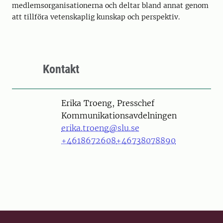
medlemsorganisationerna och deltar bland annat genom
att tillföra vetenskaplig kunskap och perspektiv.
Kontakt
Person
Erika Troeng, Presschef
Kommunikationsavdelningen
erika.troeng@slu.se
+4618672608
+46738078890