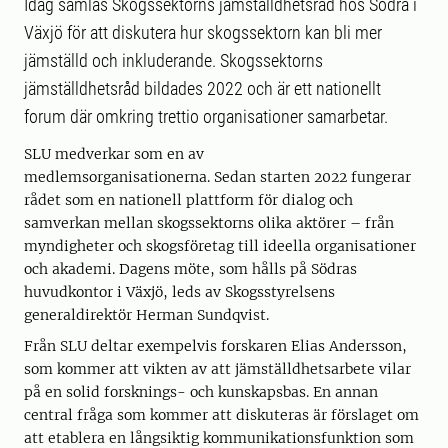
Idag samlas Skogssektorns jämställdhetsråd hos Södra i
Växjö för att diskutera hur skogssektorn kan bli mer
jämställd och inkluderande. Skogssektorns
jämställdhetsråd bildades 2022 och är ett nationellt
forum där omkring trettio organisationer samarbetar.
SLU medverkar som en av
medlemsorganisationerna. Sedan starten 2022 fungerar
rådet som en nationell plattform för dialog och
samverkan mellan skogssektorns olika aktörer – från
myndigheter och skogsföretag till ideella organisationer
och akademi. Dagens möte, som hålls på Södras
huvudkontor i Växjö, leds av Skogsstyrelsens
generaldirektör Herman Sundqvist.
Från SLU deltar exempelvis forskaren Elias Andersson,
som kommer att vikten av att jämställdhetsarbete vilar
på en solid forsknings- och kunskapsbas. En annan
central fråga som kommer att diskuteras är förslaget om
att etablera en långsiktig kommunikationsfunktion som