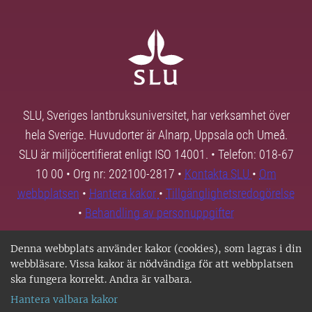
SLU, Sveriges lantbruksuniversitet, har verksamhet över
hela Sverige. Huvudorter är Alnarp, Uppsala och Umeå.
SLU är miljöcertifierat enligt ISO 14001. • Telefon: 018-67
10 00 • Org nr: 202100-2817 •
Kontakta SLU
•
Om
webbplatsen
•
Hantera kakor
•
Tillgänglighetsredogörelse
•
Behandling av personuppgifter
Denna webbplats använder kakor (cookies), som lagras i din
webbläsare. Vissa kakor är nödvändiga för att webbplatsen
ska fungera korrekt. Andra är valbara.
Hantera valbara kakor