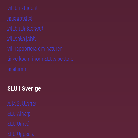
vill bli student
är journalist
vill bli doktorand
vill söka jobb
vill rapportera om naturen
är verksam inom SLU:s sektorer
är alumn
SLU i Sverige
Alla SLU-orter
SLU Alnarp
SLU Umeå
SLU Uppsala