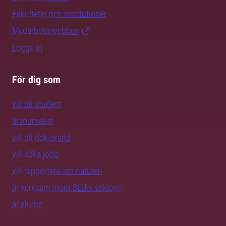
Fakulteter och institutioner
Medarbetarwebben
Logga in
För dig som
vill bli student
är journalist
vill bli doktorand
vill söka jobb
vill rapportera om naturen
är verksam inom SLU:s sektorer
är alumn