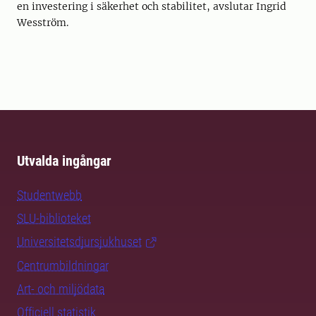
en investering i säkerhet och stabilitet, avslutar Ingrid
Wesström.
Utvalda ingångar
Studentwebb
SLU-biblioteket
Universitetsdjursjukhuset
Centrumbildningar
Art- och miljödata
Officiell statistik