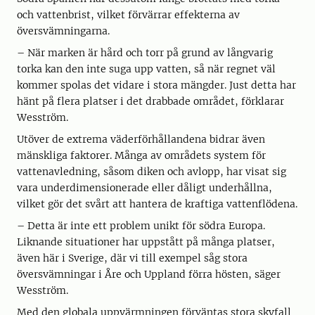
och vattenbrist, vilket förvärrar effekterna av
översvämningarna.
– När marken är hård och torr på grund av långvarig
torka kan den inte suga upp vatten, så när regnet väl
kommer spolas det vidare i stora mängder. Just detta har
hänt på flera platser i det drabbade området, förklarar
Wesström.
Utöver de extrema väderförhållandena bidrar även
mänskliga faktorer. Många av områdets system för
vattenavledning, såsom diken och avlopp, har visat sig
vara underdimensionerade eller dåligt underhållna,
vilket gör det svårt att hantera de kraftiga vattenflödena.
– Detta är inte ett problem unikt för södra Europa.
Liknande situationer har uppstått på många platser,
även här i Sverige, där vi till exempel såg stora
översvämningar i Åre och Uppland förra hösten, säger
Wesström.
Med den globala uppvärmningen förväntas stora skyfall