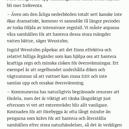
bli mer frekventa.
– Även om den årliga nederbörden totalt sett kanske inte
ökar dramatiskt, kommer vi sannolikt få längre perioder
av torka följda av intensivare regnfall. Vi måste anpassa
våra samhällen för att hantera dessa stora mängder
vatten bättre, säger Wesström.
Ingrid Wesström påpekar att det finns effektiva och
relativt billiga åtgärder som kan hjälpa oss att hantera
kraftiga regn och minska risken för översvämningar. Ett
exempel är att regelbundet underhålla diken och
vägtrummor så att vattnet kan rinna fritt och inte
samlas upp och orsakar översvämning.
– Kommunerna har naturligtvis begränsade resurser att
fördela, men det är viktigt att tänka långsiktigt just
eftersom vi vet att extremväder blir allt vanligare.
Kostnaden för att förebygga är ofta långt mindre än
pengarna som krävs för att hantera och återställa
samhällen efter stora naturhändelser, så det är verkligen