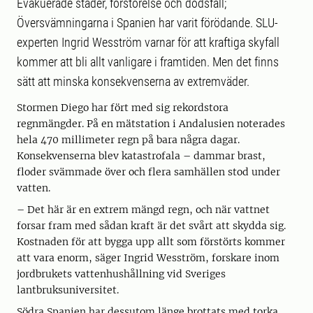
Evakuerade städer, förstörelse och dödsfall;
Översvämningarna i Spanien har varit förödande. SLU-
experten Ingrid Wesström varnar för att kraftiga skyfall
kommer att bli allt vanligare i framtiden. Men det finns
sätt att minska konsekvenserna av extremväder.
Stormen Diego har fört med sig rekordstora
regnmängder. På en mätstation i Andalusien noterades
hela 470 millimeter regn på bara några dagar.
Konsekvenserna blev katastrofala – dammar brast,
floder svämmade över och flera samhällen stod under
vatten.
– Det här är en extrem mängd regn, och när vattnet
forsar fram med sådan kraft är det svårt att skydda sig.
Kostnaden för att bygga upp allt som förstörts kommer
att vara enorm, säger Ingrid Wesström, forskare inom
jordbrukets vattenhushållning vid Sveriges
lantbruksuniversitet.
Södra Spanien har dessutom länge brottats med torka