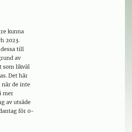
tre kunna
ch 2023.
dessa till
grund av
 som likväl
as. Det här
 när de inte
å mer
ing av utsäde
dantag för 0-