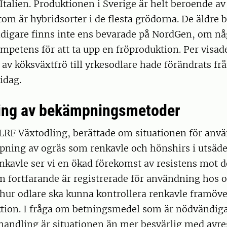
Italien. Produktionen i Sverige är helt beroende a
om är hybridsorter i de flesta grödorna. De äldre b
idigare finns inte ens bevarade på NordGen, om nå
ompetens för att ta upp en fröproduktion. Per visad
 av köksväxtfrö till yrkesodlare hade förändrats frå
 idag.
ing av bekämpningsmetoder
LRF Växtodling, berättade om situationen för anv
ning av ogräs som renkavle och hönshirs i utsäde
enkavle ser vi en ökad förekomst av resistens mot
 fortfarande är registrerade för användning hos os
 hur odlare ska kunna kontrollera renkavle framöver
tion. I fråga om betningsmedel som är nödvändi
ehandling är situationen än mer besvärlig med avre