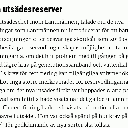
a utsädesreserver
utsädeschef inom Lantmännen, talade om de nya
ingar som Lantmännen nu introducerat för att bät
örsörjningen efter besvärliga skördeår som 2018 o
besiktiga reservodlingar skapas möjlighet att ta in 
ningarna, om det blir problem med tillgången på 
 lägre krav på generationssamband och vattenhalt
:s krav för certifiering kan tillgängliga volymer ök
för inga större merkostnader för reservodlingarna
råga om det nya utsädesdirektivet hoppades Maria p
n vad som hittills hade visats när det gällde utlämn
 för certifiering hade redovisats och nationella un
havre i utsädet. Hon var också spänd på hur krav på
y” för godkännande av nya sorter ska tolkas.