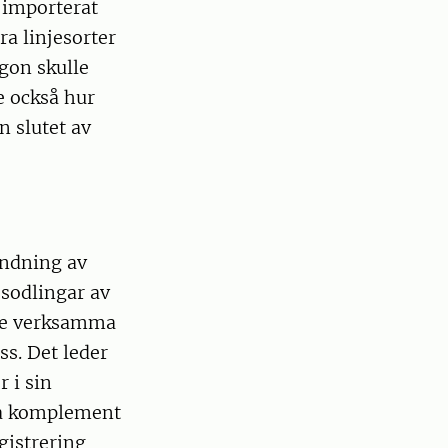
v importerat
ra linjesorter
gon skulle
e också hur
n slutet av
ändning av
sodlingar av
 de verksamma
s. Det leder
 i sin
ga komplement
gistrering