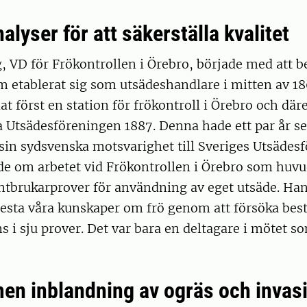
lyser för att säkerställa kvalitet
, VD för Frökontrollen i Örebro, började med att b
 etablerat sig som utsädeshandlare i mitten av 18
at först en station för frökontroll i Örebro och däre
 Utsädesföreningen 1887. Denna hade ett par år se
n sydsvenska motsvarighet till Sveriges Utsädesf
ade om arbetet vid Frökontrollen i Örebro som huv
ntbrukarprover för användning av eget utsäde. Han
 testa våra kunskaper om frö genom att försöka be
s i sju prover. Det var bara en deltagare i mötet s
n inblandning av ogräs och invasi