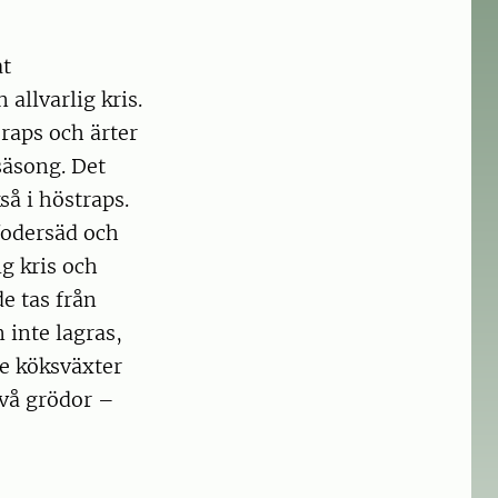
at
allvarlig kris.
raps och ärter
säsong. Det
så i höstraps.
 fodersäd och
ig kris och
de tas från
 inte lagras,
de köksväxter
två grödor –