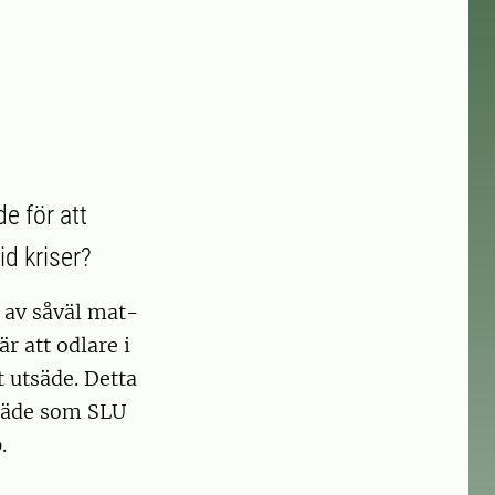
e för att
id kriser?
 av såväl mat-
r att odlare i
 utsäde. Detta
tsäde som SLU
.