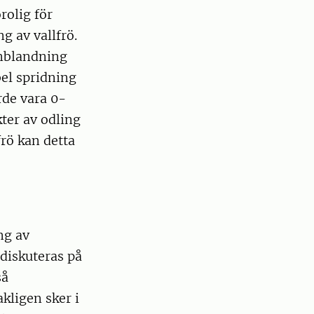
rolig för
g av vallfrö.
inblandning
bel spridning
rde vara 0-
ter av odling
frö kan detta
ng av
diskuteras på
så
kligen sker i