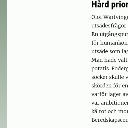
Hård prior
Olof Warfving
utsädesfrågor 
En utgångspunk
för humankons
utsäde som lag
Man hade valt 
potatis. Foder
socker skulle 
skörden för en
varför lager a
var ambitionen
kålrot och mo
Beredskapscent