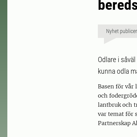
bereds
Nyhet publice
Odlare i såvä
kunna odla mat
Basen för vår 
och fodergrödo
lantbruk och t
var temat för
Partnerskap A