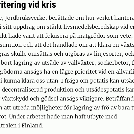
itering vid kris
e, Jordbruksverket berättade om hur verket hanter
i sitt uppdrag om stärkt livsmedelsberedskap vid en 
t hade varit att fokusera på matgrödor som vete, 
umtion och att det handlade om att klara en växt
ras skulle omsättas och utgöras av linjesorter, ock
bort lagring av utsäde av vallväxter, sockerbetor,
grödorna ansågs ha en lägre prioritet vid en allvarl
vi kunna klara oss utan. I fråga om potatis kan utsä
 decentraliserad produktion och utsädespotatis kan
v växtskydd och gödsel ansågs viktigare. Beträffan
 att utreda möjligheter för lagring av frö av bara 
rot. Under arbetet hade man haft utbyte med
ralen i Finland.