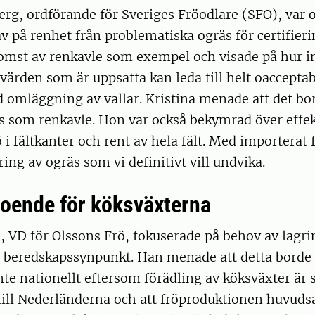
erg, ordförande för Sveriges Fröodlare (SFO), var o
av på renhet från problematiska ogräs för certifierin
omst av renkavle som exempel och visade på hur 
ärden som är uppsatta kan leda till helt oaccepta
d omläggning av vallar. Kristina menade att det bo
s som renkavle. Hon var också bekymrad över effek
 i fältkanter och rent av hela fält. Med importerat 
ering av ogräs som vi definitivt vill undvika.
oende för köksväxterna
 VD för Olssons Frö, fokuserade på behov av lagri
r beredskapssynpunkt. Han menade att detta borde 
te nationellt eftersom förädling av köksväxter är 
ill Nederländerna och att fröproduktionen huvudsa