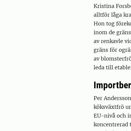
Kristina Forsb
alltför låga kr
Hon tog förek
inom de gränsv
av renkavle vi
gräns för ogrä
av blomsterfrö
leda till etabl
Importber
Per Andersson,
köksväxtfrö u
EU-nivå och in
koncentrerad t