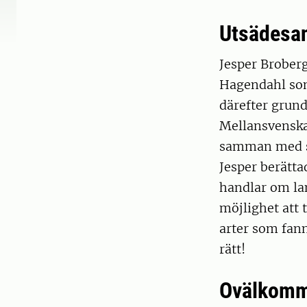
Utsädesana
Jesper Broberg
Hagendahl som
därefter grund
Mellansvenska
samman med si
Jesper berätt
handlar om la
möjlighet att
arter som fann
rätt!
Ovälkomme