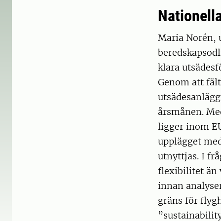
Nationell
Maria Norén, 
beredskapsodl
klara utsädesf
Genom att fält
utsädesanlägg
årsmånen. Med
ligger inom EU
upplägget med
utnyttjas. I f
flexibilitet ä
innan analyser
gräns för flyg
”sustainabilit