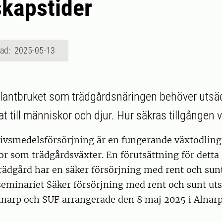
kapstider
rad: 2025-05-13
l lantbruket som trädgårdsnäringen behöver utsäd
 till människor och djur. Hur säkras tillgången v
livsmedelsförsörjning är en fungerande växtodling
r som trädgårdsväxter. En förutsättning för detta ä
rädgård har en säker försörjning med rent och sunt
 seminariet Säker försörjning med rent och sunt u
lnarp och SUF arrangerade den 8 maj 2025 i Alnarp