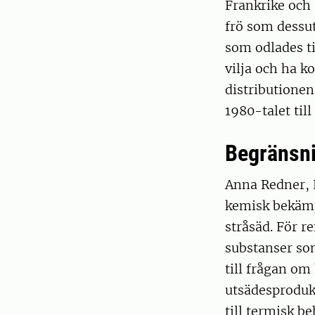
Frankrike och 
frö som dessut
som odlades t
vilja och ha k
distributionen
1980-talet till
Begränsn
Anna Redner, 
kemisk bekämp
stråsäd. För r
substanser som
till frågan om
utsädesproduk
till termisk b