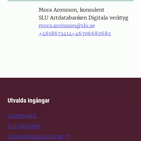
Person
Mora Aronsson, konsulent
SLU Artdatabanken Digitala verktyg
mora.aronsson@slu.se
+4618673414
+46706682682
Utvalda ingångar
Studentwebb
SLU-biblioteket
Universitetsdjursjukhuset