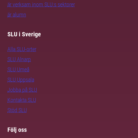
är verksam inom SLU:s sektorer
är alumn
SLU i Sverige
Alla SLU-orter
SLU Alnarp
SLU Umeå
SLU Uppsala
Jobba på SLU
Kontakta SLU
Stöd SLU
Följ oss