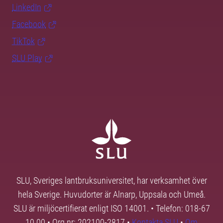
LinkedIn
Facebook
TikTok
SLU Play
SLU, Sveriges lantbruksuniversitet, har verksamhet över
hela Sverige. Huvudorter är Alnarp, Uppsala och Umeå.
SLU är miljöcertifierat enligt ISO 14001. • Telefon: 018-67
10 00 • Org nr: 202100-2817 •
Kontakta SLU
•
Om