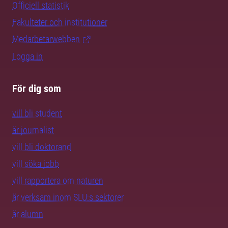
Officiell statistik
Fakulteter och institutioner
Medarbetarwebben
Logga in
För dig som
vill bli student
är journalist
vill bli doktorand
vill söka jobb
vill rapportera om naturen
är verksam inom SLU:s sektorer
är alumn