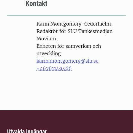
Kontakt
Person
Karin Montgomery-Cederhielm,
Redaktör för SLU Tankesmedjan
Movium,
Enheten för samverkan och
utveckling
karin.montgomery@slu.se
+46761149466
Utvalda ingångar