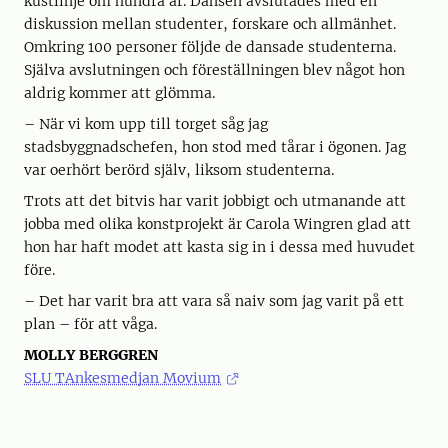
kustlinje om hundra år. Dansen avslutades med en
diskussion mellan studenter, forskare och allmänhet.
Omkring 100 personer följde de dansade studenterna.
Själva avslutningen och föreställningen blev något hon
aldrig kommer att glömma.
– När vi kom upp till torget såg jag
stadsbyggnadschefen, hon stod med tårar i ögonen. Jag
var oerhört berörd själv, liksom studenterna.
Trots att det bitvis har varit jobbigt och utmanande att
jobba med olika konstprojekt är Carola Wingren glad att
hon har haft modet att kasta sig in i dessa med huvudet
före.
– Det har varit bra att vara så naiv som jag varit på ett
plan – för att våga.
MOLLY BERGGREN
SLU TAnkesmedjan Movium