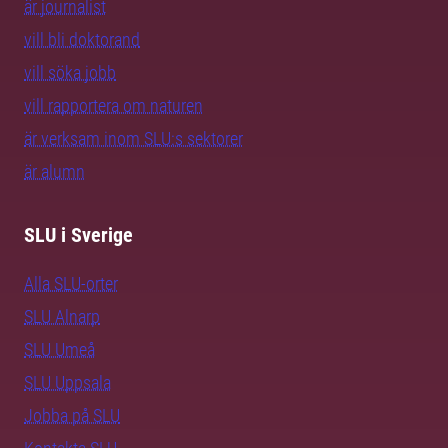
är journalist
vill bli doktorand
vill söka jobb
vill rapportera om naturen
är verksam inom SLU:s sektorer
är alumn
SLU i Sverige
Alla SLU-orter
SLU Alnarp
SLU Umeå
SLU Uppsala
Jobba på SLU