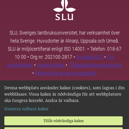
SLU, Sveriges lantbruksuniversitet, har verksamhet över
hela Sverige. Huvudorter är Alnarp, Uppsala och Umeå.
SLU är miljöcertifierat enligt ISO 14001. • Telefon: 018-67
10 00 • Org nr: 202100-2817 •
Kontakta SLU
•
Om
webbplatsen
•
Hantera kakor
•
Tillgänglighetsredogörelse
•
Behandling av personuppgifter
Denna webbplats använder kakor (cookies), som lagras i din
webbläsare. Vissa kakor är nödvändiga för att webbplatsen
ska fungera korrekt. Andra är valbara.
Hantera valbara kakor
Tillåt nödvändiga kakor