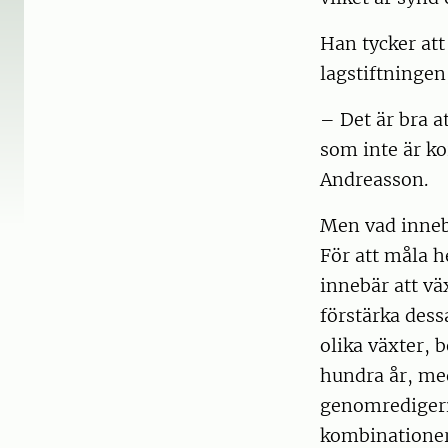
Han tycker att
lagstiftningen,
– Det är bra at
som inte är ko
Andreasson.
Men vad inneb
För att måla h
innebär att v
förstärka dess
olika växter, 
hundra år, me
genomredigeri
kombinationer