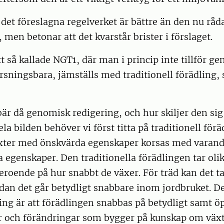
 det föreslagna regelverket är bättre än den nu r
 men betonar att det kvarstår brister i förslaget.
t så kallade NGT1, där man i princip inte tillför ge
rsningsbara, jämställs med traditionell förädling, 
är då genomisk redigering, och hur skiljer den si
ela bilden behöver vi först titta på traditionell för
äxter med önskvärda egenskaper korsas med varandr
a egenskaper. Den traditionella förädlingen tar olik
beroende på hur snabbt de växer. För träd kan det 
dan det går betydligt snabbare inom jordbruket. D
ng är att förädlingen snabbas på betydligt samt ö
 och förändringar som bygger på kunskap om växtf