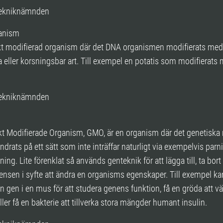
ntekniknämnden
anism
kt modifierad organism där det DNA organismen modifierats med 
eller korsningsbar art. Till exempel en potatis som modifierats
ntekniknämnden
t Modifierade Organism, GMO, är en organism där det genetiska 
ndrats på ett sätt som inte inträffar naturligt via exempelvis parni
ing. Lite förenklat så används genteknik för att lägga till, ta bort
ensen i syfte att ändra en organisms egenskaper. Till exempel k
n gen i en mus för att studera genens funktion, få en gröda att v
ller få en bakterie att tillverka stora mängder humant insulin.