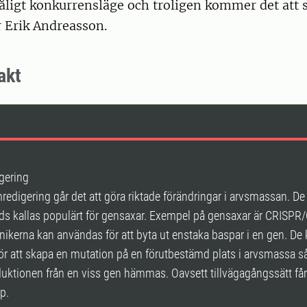
åligt konkurrensläge och troligen kommer det att 
r Erik Andreasson.
akt
gering
digering går det att göra riktade förändringar i arvsmassan. De 
s kallas populärt för gensaxar. Exempel på gensaxar är CRISPR
ikerna kan användas för att byta ut enstaka baspar i en gen. De
r att skapa en mutation på en förutbestämd plats i arvsmassa så
uktionen från en viss gen hämmas. Oavsett tillvägagångssätt får
p.