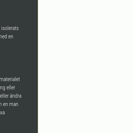
isolerats
 med en
materialet
ng eller
 eller ändra
an en man
äxa