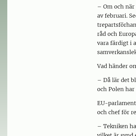
– Om och när m
av februari. Se
trepartsförha
råd och Europa
vara färdigt i
samverkanslek
Vad händer om
– Då lär det b
och Polen har 
EU-parlamente
och chef för r
­– Tekniken ha
vilket är synd 