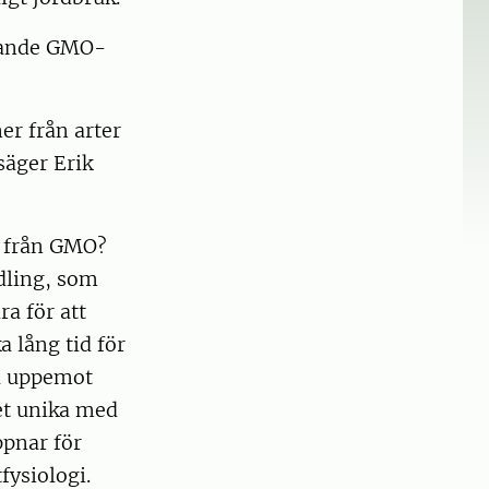
ådande GMO-
ner från arter
säger Erik
g från GMO?
ädling, som
a för att
a lång tid för
ta uppemot
et unika med
ppnar för
ysiologi.