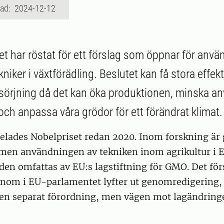
rad: 2024-12-12
t har röstat för ett förslag som öppnar för anvä
iker i växtförädling. Beslutet kan få stora effek
sörjning då det kan öka produktionen, minska a
och anpassa våra grödor för ett förändrat klimat.
delades Nobelpriset redan 2020. Inom forskning är
 men användningen av tekniken inom agrikultur i 
 den omfattas av EU:s lagstiftning för GMO. Det fö
genom i EU-parlamentet lyfter ut genomredigering
 en separat förordning, men vägen mot lagändringe