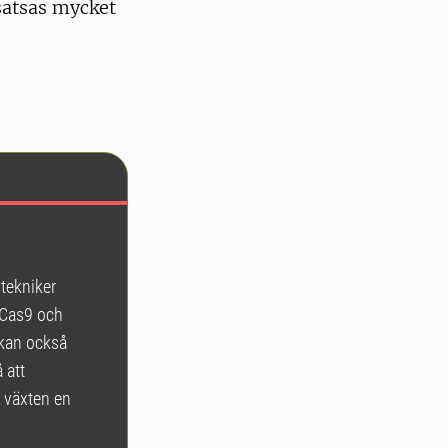
satsas mycket
tekniker
/Cas9 och
 kan också
 att
 växten en