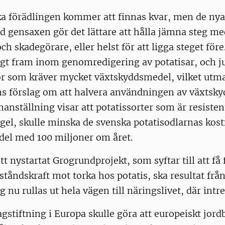
ka förädlingen kommer att finnas kvar, men de ny
 gensaxen gör det lättare att hålla jämna steg me
ch skadegörare, eller helst för att ligga steget för
gt fram inom genomredigering av potatisar, och ju
or som kräver mycket växtskyddsmedel, vilket utm
 förslag om att halvera användningen av växtskyd
nställning visar att potatissorter som är resiste
el, skulle minska de svenska potatisodlarnas kost
el med 100 miljoner om året.
tt nystartat Grogrundprojekt, som syftar till att få
åndskraft mot torka hos potatis, ska resultat frå
nu rullas ut hela vägen till näringslivet, där intres
gstiftning i Europa skulle göra att europeiskt jord