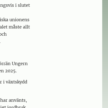
gsvis i slutet
iska unionens
let måste allt
 och
.
förrän Ungern
en 2025.
r i växtskydd
 har använts,
igt jordbruk.