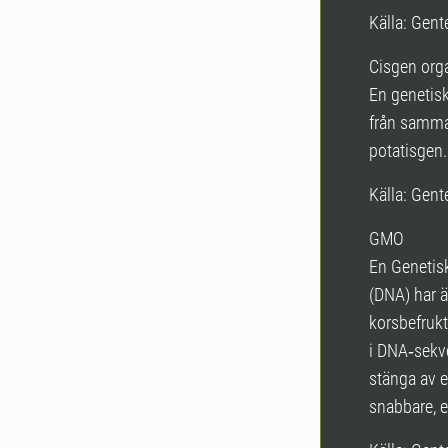
Källa: Ge
Cisgen org
En genetis
från samma 
potatisgen.
Källa: Ge
GMO
En Genetisk
(DNA) har ä
korsbefruktn
i DNA‑sekv
stänga av e
snabbare, e