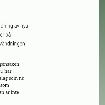
ndning av nya
ter på
nvändningen
 gensaxen
EU har
rslag som nu
, som
n är inte