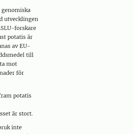
a genomiska
d utvecklingen
e.SLU-forskare
st potatis är
anas av EU-
dsmedel till
nta mot
nader för
 fram potatis
n
set är stort.
bruk inte