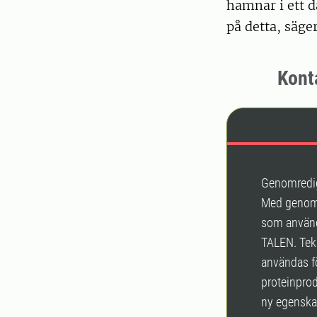
hamnar i ett d
på detta, säge
Kont
Genomredi
Med genomre
som använd
TALEN. Tekn
användas fö
proteinprod
ny egenska