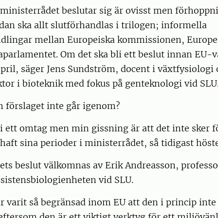
inisterrådet beslutar sig är ovisst men förhoppnin
dan ska allt slutförhandlas i trilogen; informella
ndlingar mellan Europeiska kommissionen, Europe
parlamentet. Om det ska bli ett beslut innan EU-va
 april, säger Jens Sundström, docent i växtfysiologi
tor i bioteknik med fokus på genteknologi vid SLU
 förslaget inte går igenom?
li ett omtag men min gissning är att det inte sker 
haft sina perioder i ministerrådet, så tidigast höst
ts beslut välkomnas av Erik Andreasson, professo
esistensbiologienheten vid SLU.
r varit så begränsad inom EU att den i princip inte
eftersom den är ett viktigt verktyg för ett miljövänl