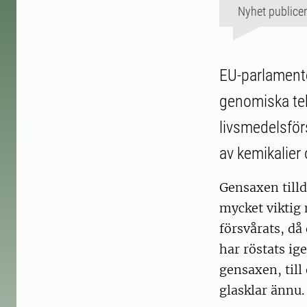
Nyhet publice
EU-parlamente
genomiska tekn
livsmedelsför
av kemikalier 
Gensaxen till
mycket viktig
försvårats, då
har röstats i
gensaxen, till
glasklar ännu.