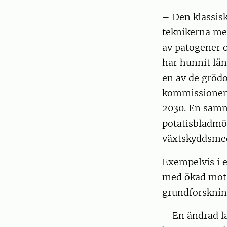
– Den klassis
teknikerna med
av patogener o
har hunnit lån
en av de gröd
kommissionens
2030. En samma
potatisbladmög
växtskyddsmed
Exempelvis i e
med ökad motst
grundforskning 
– En ändrad la