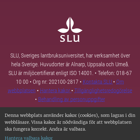
SLU, Sveriges lantbruksuniversitet, har verksamhet över
hela Sverige. Huvudorter är Alnarp, Uppsala och Umeå.
SLU är miljöcertifierat enligt ISO 14001. • Telefon: 018-67
10 00 • Org nr: 202100-2817 •
Kontakta SLU
•
Om
webbplatsen
•
Hantera kakor
•
Tillgänglighetsredogörelse
•
Behandling av personuppgifter
Denna webbplats använder kakor (cookies), som lagras i din
webbläsare. Vissa kakor är nödvändiga för att webbplatsen
ska fungera korrekt. Andra är valbara.
Hantera valbara kakor