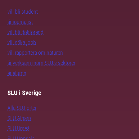
vill bli student
är journalist
vill bli doktorand
vill söka jobb
vill rapportera om naturen
är verksam inom SLU:s sektorer
är alumn
SLU i Sverige
Alla SLU-orter
SLU Alnarp
SLU Umeå
SLU Uppsala